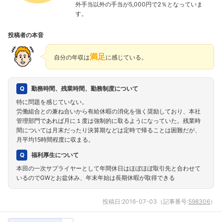
外手当以外の手当が5,000円で2％となっていま
す。
投稿者の本音
満足
自分の年収は
に感じている。
勤務時間、残業時間、勤務制度について
特に問題を感じていない。
労働組合との兼ね合いから有給休暇の消化を強く奨励しており、本社
管理部門であれば月に１度は強制的に取るようになっていた。残業時
間については月末だったり決算期などは定時で帰ることは困難だが、
月平均15時間程度に収まる。
福利厚生について
本田の一次サプライヤーとして年間休日はほぼほぼ取引先と合わせて
いるのでGWとお盆休み、年末年始は長期休暇が取得できる
投稿日:
2016-07-03
（記事番号:
598306
）