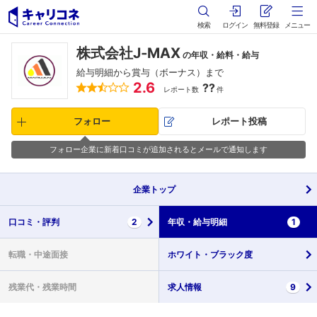
検索
ログイン
無料登録
メニュー
株式会社J‐MAX
の年収・給料・給与
給与明細から賞与（ボーナス）まで
2.6
??
レポート数
件
フォロー
レポート投稿
フォロー企業に新着口コミが追加されるとメールで通知します
企業
トップ
口コミ・
評判
2
年収・
給与明細
1
転職・
中途面接
ホワイト・
ブラック度
残業代・
残業時間
求人情報
9