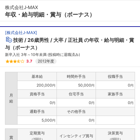
株式会社J‐MAX
年収・給与明細・賞与（ボーナス）
[
株式会社J‐MAX
]
技術
26歳男性
大卒
正社員
の年収・給与明細・賞
与（ボーナス）
新卒入社 3年～10年未満 (投稿時に退職済み)
3.7
2012年度
基本給
時間外手当
役職手当
200,000
50,000
0
円
円
円
資格手当
住宅手当
家族手当
月
給
0
0
0
円
円
円
通勤手当
その他手当
5,000
0
円
円
定期賞与
決算賞与
インセンティブ賞与
賞
（2回計）
（0回計）