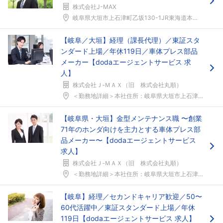
株式会社J-MAX
岐阜県大垣市上石津町乙坂130-1JR東海道本線「...
【岐阜／大垣】経理（課長代理）／東証スタ
ンダード上場／年休119日／車体プレス部品
メーカー【dodaエージェントサービス 求
人】
株式会社Ｊ‐ＭＡＸ（旧 株式会社丸順）
＜勤務地詳細＞本社住所：岐阜県大垣市上石津町乙坂1...
フォローしました
【岐阜県・大垣】金型メンテナンス職 〜創業
こちらの企業もフォローしませんか？
71年のホンダ向けを主力とする車体プレス部
品メーカー〜【dodaエージェントサービス
求人】
株式会社Ｊ‐ＭＡＸ（旧 株式会社丸順）
＜勤務地詳細＞本社住所：岐阜県大垣市上石津町乙坂1...
【岐阜】経理／セカンドキャリア歓迎／50〜
60代活躍中／東証スタンダード上場／年休
119日【dodaエージェントサービス 求人】