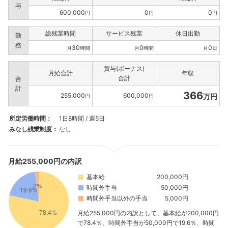
与
600,000
0
0
円
円
円
総残業時間
サービス残業
休日出勤
勤
務
30
0
0
月
時間
月
時間
月
日
賞与(ボーナス)
月給合計
年収
合計
合
計
366
255,000
600,000
万円
円
円
所定労働時間：
1日8時間 / 週5日
みなし残業制度：
なし
月給255,000円の内訳
基本給
200,000円
時間外手当
50,000円
時間外手当以外の手当
5,000円
月給255,000円の内訳として、基本給が200,000円
で78.4％、時間外手当が50,000円で19.6％、時間