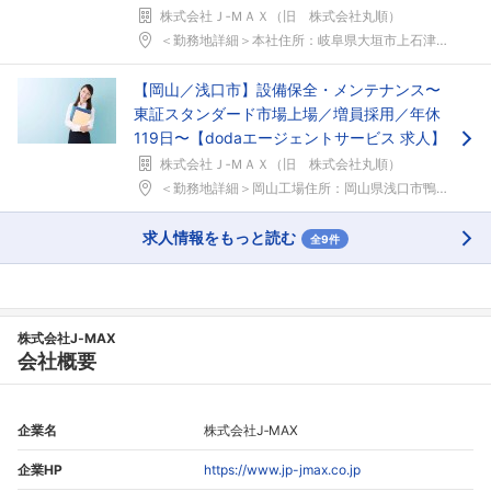
株式会社Ｊ‐ＭＡＸ（旧 株式会社丸順）
＜勤務地詳細＞本社住所：岐阜県大垣市上石津町乙坂1...
【岡山／浅口市】設備保全・メンテナンス〜
東証スタンダード市場上場／増員採用／年休
119日〜【dodaエージェントサービス 求人】
株式会社Ｊ‐ＭＡＸ（旧 株式会社丸順）
＜勤務地詳細＞岡山工場住所：岡山県浅口市鴨方町六条...
求人情報をもっと読む
全9件
株式会社J‐MAX
会社概要
企業名
株式会社J‐MAX
企業HP
https://www.jp-jmax.co.jp