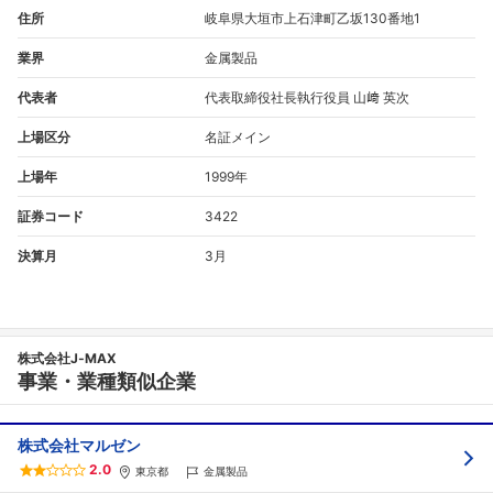
住所
岐阜県大垣市上石津町乙坂130番地1
業界
金属製品
代表者
代表取締役社長執行役員 山﨑 英次
上場区分
名証メイン
上場年
1999年
証券コード
3422
決算月
3月
株式会社J‐MAX
事業・業種類似企業
株式会社マルゼン
2.0
東京都
金属製品