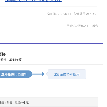
投稿日:
2012-05-11
（記事番号:
267150
）
不適切な投稿として報告
面接
時期：2018年度
選考期間：
2週間
2次面接で不採用
フォローしました
接官：部長、現場の社員）