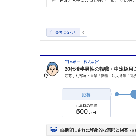
参考になった
0
[
日本ポール株式会社
]
20代後半男性の転職・中途採用
応募した部署：営業
職種：法人営業
面接
応募
応募時の年収
500
万円
面接官にされた印象的な質問と回答
（面