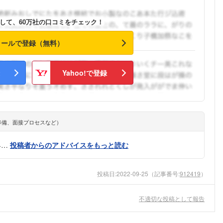
こちらの企業もフォローしませんか？
して、60万社の口コミをチェック！
メールで登録（無料）
Yahoo!で登録
準備、面接プロセスなど）
界…
投稿者からのアドバイスをもっと読む
投稿日:
2022-09-25
（記事番号:
912419
）
不適切な投稿として報告