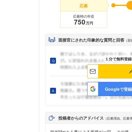
応募
応募時の年収
750
万円
面接官にされた印象的な質問と回答
（面
１分で無料登録
Googleで登録
投稿者からのアドバイス
（応募理由、応募
担当Mgrと人事による面接が一回。 その後