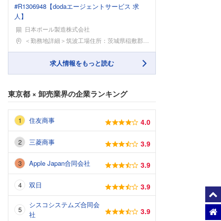
#R1306948【dodaエージェントサービス 求
人】
日本ポール製造株式会社
勤務地
＜勤務地詳細＞筑波工場住所：茨城県稲敷郡阿見町香澄
求人情報をもっと読む
東京都
×
卸売業界
の企業ランキング
住友商事
4.0
三菱商事
3.9
Apple Japan合同会社
3.9
双日
3.9
シスコシステムズ合同会
3.9
社