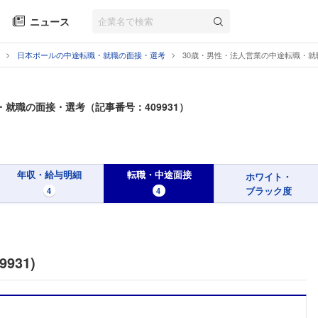
ニュース
日本ポールの中途転職・就職の面接・選考
30歳・男性・法人営業の中途転職・就
就職の面接・選考（記事番号：409931）
年収・給与明細
転職・中途面接
ホワイト・
ブラック度
4
4
931)