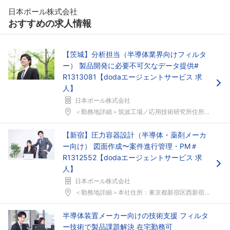
日本ポール株式会社
おすすめの求人情報
【茨城】分析担当（半導体業界向けフィルタ
ー） 製品開発に必要不可欠なデータ提供#
R1313081【dodaエージェントサービス 求
人】
日本ポール株式会社
＜勤務地詳細＞筑波工場／応用技術研究所住所：茨城県...
【新宿】圧力容器設計（半導体・薬剤メーカ
ー向け） 図面作成〜案件進行管理・PM＃
R1312552【dodaエージェントサービス 求
人】
日本ポール株式会社
＜勤務地詳細＞本社住所：東京都新宿区西新宿6-5-...
半導体装置メーカー向けの技術支援 フィルタ
ー技術で製品課題解決 在宅勤務可