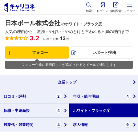
検索
ログイン
無料登録
メニュー
日本ポール株式会社
のホワイト・ブラック度
人気の理由から、激務・やばい・やめとけと言われる不満の理由まで
3.2
12
レポート数
件
フォロー
レポート投稿
フォロー企業に新着口コミが追加されるとメールで通知します
企業
トップ
口コミ・
評判
2
年収・
給与明細
4
転職・
中途面接
4
ホワイト・
ブラック度
残業代・
残業時間
4
求人情報
9