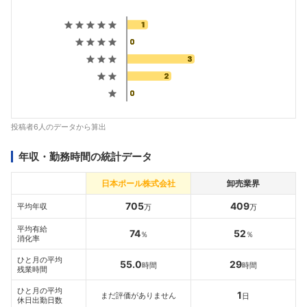
投稿者6人のデータから算出
年収・勤務時間の統計データ
日本ポール株式会社
卸売業界
705
409
平均年収
万
万
平均有給
74
52
％
％
消化率
ひと月の平均
55.0
29
時間
時間
残業時間
ひと月の平均
1
まだ評価がありません
日
休日出勤日数