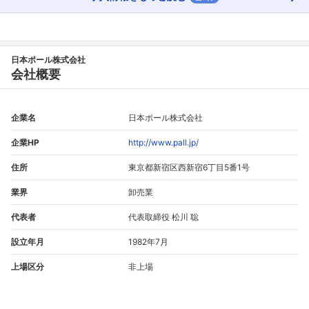
日本ポール株式会社
会社概要
企業名
日本ポール株式会社
企業HP
http://www.pall.jp/
住所
東京都新宿区西新宿6丁目5番1号
業界
卸売業
代表者
代表取締役 松川 聡
設立年月
1982年7月
上場区分
非上場