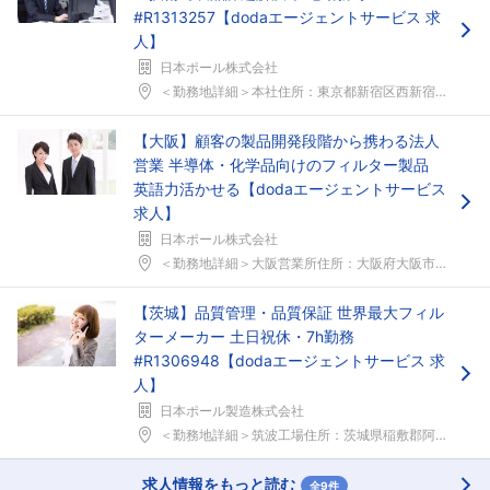
#R1313257【dodaエージェントサービス 求
人】
日本ポール株式会社
＜勤務地詳細＞本社住所：東京都新宿区西新宿6-5-...
【大阪】顧客の製品開発段階から携わる法人
営業 半導体・化学品向けのフィルター製品
英語力活かせる【dodaエージェントサービス
求人】
日本ポール株式会社
＜勤務地詳細＞大阪営業所住所：大阪府大阪市淀川区宮...
【茨城】品質管理・品質保証 世界最大フィル
ターメーカー 土日祝休・7h勤務
#R1306948【dodaエージェントサービス 求
人】
日本ポール製造株式会社
＜勤務地詳細＞筑波工場住所：茨城県稲敷郡阿見町香澄...
求人情報をもっと読む
全9件