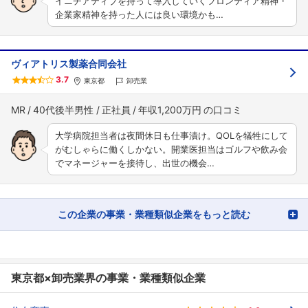
イニチアティブを持って導入していくフロンティア精神・
企業家精神を持った人には良い環境かも…
ヴィアトリス製薬合同会社
3.7
東京都
卸売業
MR
40代後半男性
正社員
年収1,200万円
大学病院担当者は夜間休日も仕事漬け。QOLを犠牲にして
がむしゃらに働くしかない。開業医担当はゴルフや飲み会
でマネージャーを接待し、出世の機会…
この企業の事業・業種類似企業をもっと読む
東京都×卸売業界の事業・業種類似企業