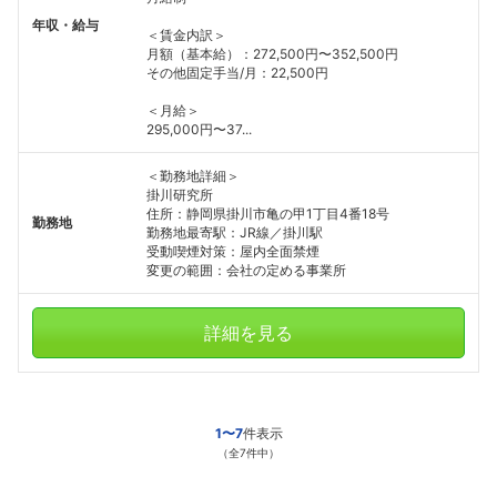
年収・給与
＜賃金内訳＞
月額（基本給）：272,500円〜352,500円
その他固定手当/月：22,500円
＜月給＞
295,000円〜37...
＜勤務地詳細＞
掛川研究所
住所：静岡県掛川市亀の甲1丁目4番18号
勤務地
勤務地最寄駅：JR線／掛川駅
受動喫煙対策：屋内全面禁煙
変更の範囲：会社の定める事業所
詳細を見る
1〜7
件表示
（全7件中）