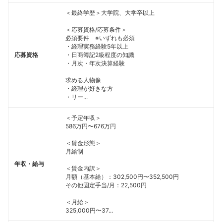
＜最終学歴＞大学院、大学卒以上
＜応募資格/応募条件＞
必須要件 ※いずれも必須
・経理実務経験5年以上
応募資格
・日商簿記2級程度の知識
・月次・年次決算経験
求める人物像
・経理が好きな方
・リー...
＜予定年収＞
586万円〜676万円
＜賃金形態＞
月給制
年収・給与
＜賃金内訳＞
月額（基本給）：302,500円〜352,500円
その他固定手当/月：22,500円
＜月給＞
325,000円〜37...