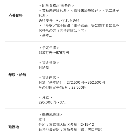
＜応募資格/応募条件＞
＜業種未経験歓迎＞＜職種未経験歓迎＞＜第二新卒
応募資格
歓迎＞
必須要件 ※いずれも必須
・「基盤／電子回路／電子部品」等に関する知見を
お持ちの方（実務経験は不問）
・基本...
＜予定年収＞
530万円〜676万円
＜賃金形態＞
月給制
年収・給与
＜賃金内訳＞
月額（基本給）：272,500円〜352,500円
その他固定手当/月：22,500円
＜月給＞
295,000円〜37...
＜勤務地詳細＞
本社
住所：東京都大田区多摩川2-15-12
勤務地
勤務地最寄駅：東急多摩川線／矢口渡駅