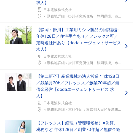
求人】
日本電波株式会社
＜勤務地詳細＞掛川研究所住所：静岡県掛川市亀の甲1...
【静岡・掛川】工業用ミシン製品の回路設計
年休128日／住宅手当あり／フレックス可／
定時退社日あり【dodaエージェントサービス
求人】
日本電波株式会社
＜勤務地詳細＞掛川研究所住所：静岡県掛川市亀の甲1...
【第二新卒】産業機械の法人営業 年休128日
／残業月20h／フレックス／創業70年超／無
借金経営【dodaエージェントサービス 求
人】
日本電波株式会社
＜勤務地詳細＞本社住所：東京都大田区多摩川2-15...
【フレックス】経理（管理職候補）※決算、
税務など 年休128日／創業70年超／無借金経