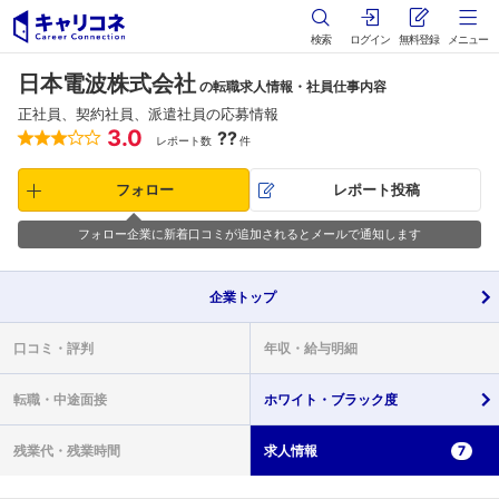
検索
ログイン
無料登録
メニュー
日本電波株式会社
の転職求人情報・社員仕事内容
正社員、契約社員、派遣社員の応募情報
3.0
??
レポート数
件
フォロー
レポート投稿
フォロー企業に新着口コミが追加されるとメールで通知します
企業
トップ
口コミ・
評判
年収・
給与明細
転職・
中途面接
ホワイト・
ブラック度
残業代・
残業時間
求人情報
7