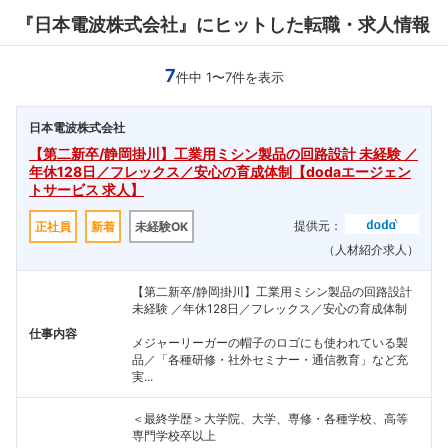
『日本電波株式会社』にヒットした転職・求人情報
7
件中 1〜7件を表示
日本電波株式会社
【第二新卒/静岡掛川】工業用ミシン製品の回路設計 未経験 ／
年休128日／フレックス／安心の育成体制【dodaエージェン
トサービス 求人】
提供元：
正社員
新着
未経験OK
（人材紹介求人）
【第二新卒/静岡掛川】工業用ミシン製品の回路設計
未経験 ／年休128日／フレックス／安心の育成体制
仕事内容
メジャーリーガーの帽子のロゴにも使われている製
品／「各種研修・社外セミナー・通信教育」など充
実...
＜最終学歴＞大学院、大学、専修・各種学校、高等
専門学校卒以上