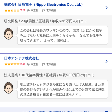
株式会社日放電子（Nippo Electronics Co., Ltd.）
2.3
東京都
電気機器
研究開発
29歳男性
正社員
年収636万円
この会社は社長のワンマンなので、 営業はとにかく数字
を上げないと社長に天罰をくらうから、 なんでも仕事を
取ってきます。 よって、開発は…
日本アンテナ株式会社
2.8
東京都
電気機器
法人営業
30代後半男性
正社員
年収530万円
地上波テレビもデジタル化になり売り上げ大幅減、また無
線の分野もデジタル化が進み今後は全ての分野で減収減益
の見込み役員も創業者一族には逆らえず…