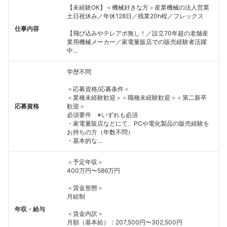
【未経験OK】＜機械好きな方＞産業機械の法人営業
土日祝休み／年休128日／残業20h程／フレックス
仕事内容
【飛び込みやテレアポ無し！／設立70年超の老舗産
業用機械メーカー／家電量販店での販売経験者活躍
中...
学歴不問
＜応募資格/応募条件＞
＜業種未経験歓迎＞＜職種未経験歓迎＞＜第二新卒
応募資格
歓迎＞
必須要件 ※いずれも必須
フォローしました
・家電量販店などにて、PCや電化製品の販売経験を
お持ちの方（年数不問）
こちらの企業もフォローしませんか？
・基本的な...
＜予定年収＞
400万円〜586万円
＜賃金形態＞
月給制
年収・給与
＜賃金内訳＞
月額（基本給）：207,500円〜302,500円