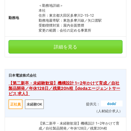
＜勤務地詳細＞
本社
住所：東京都大田区多摩川2-15-12
勤務地
勤務地最寄駅：東急多摩川線／矢口渡駅
受動喫煙対策：屋内全面禁煙
変更の範囲：会社の定める事業所
詳細を見る
日本電波株式会社
【第二新卒・未経験歓迎】機構設計 1~2年かけて育成／自社
製品開発／年休128日／残業20h程【dodaエージェントサー
ビス 求人】
提供元：
正社員
未経験OK
（人材紹介求人）
【第二新卒・未経験歓迎】機構設計 1~2年かけて育
成／自社製品開発／年休128日／残業20h程