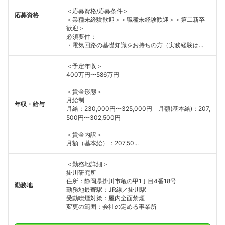
＜応募資格/応募条件＞
応募資格
＜業種未経験歓迎＞＜職種未経験歓迎＞＜第二新卒
歓迎＞
必須要件：
・電気回路の基礎知識をお持ちの方（実務経験は...
＜予定年収＞
400万円〜586万円
＜賃金形態＞
月給制
年収・給与
月給：230,000円〜325,000円 月額(基本給)：207,
500円〜302,500円
＜賃金内訳＞
月額（基本給）：207,50...
＜勤務地詳細＞
掛川研究所
住所：静岡県掛川市亀の甲1丁目4番18号
勤務地
勤務地最寄駅：JR線／掛川駅
受動喫煙対策：屋内全面禁煙
変更の範囲：会社の定める事業所