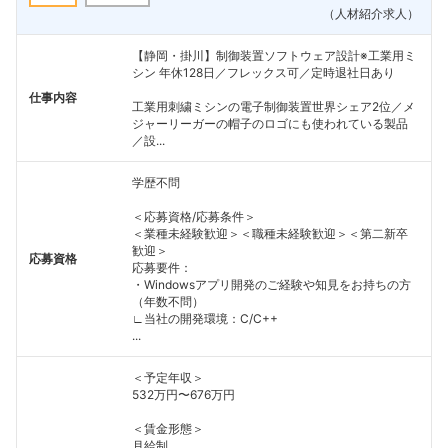
（人材紹介求人）
【静岡・掛川】制御装置ソフトウェア設計※工業用ミ
シン 年休128日／フレックス可／定時退社日あり
仕事内容
工業用刺繍ミシンの電子制御装置世界シェア2位／メ
ジャーリーガーの帽子のロゴにも使われている製品
／設...
学歴不問
＜応募資格/応募条件＞
＜業種未経験歓迎＞＜職種未経験歓迎＞＜第二新卒
歓迎＞
応募資格
応募要件：
・Windowsアプリ開発のご経験や知見をお持ちの方
（年数不問）
∟当社の開発環境：C/C++
...
＜予定年収＞
532万円〜676万円
＜賃金形態＞
月給制