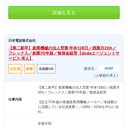
詳細を見る
日本電波株式会社
【第二新卒】産業機械の法人営業 年休128日／残業月20h／
フレックス／創業70年超／無借金経営【dodaエージェントサ
ービス 求人】
提供元：
正社員
新着
未経験OK
（人材紹介求人）
【第二新卒】産業機械の法人営業 年休128日／残業月
20h／フレックス／創業70年超／無借金経営
仕事内容
【設立70年超の老舗産業用機械メーカー／未経験か
ら活躍している社員多数！／OEM・ODMを中心に自
社...
学歴不問