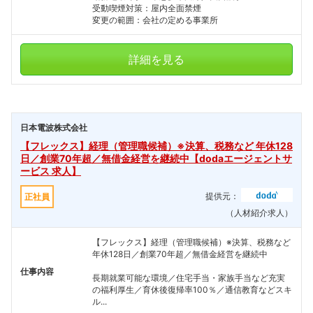
受動喫煙対策：屋内全面禁煙
変更の範囲：会社の定める事業所
詳細を見る
日本電波株式会社
【フレックス】経理（管理職候補）※決算、税務など 年休128
日／創業70年超／無借金経営を継続中【dodaエージェントサ
ービス 求人】
提供元：
正社員
（人材紹介求人）
【フレックス】経理（管理職候補）※決算、税務など
年休128日／創業70年超／無借金経営を継続中
仕事内容
長期就業可能な環境／住宅手当・家族手当など充実
の福利厚生／育休後復帰率100％／通信教育などスキ
ル...