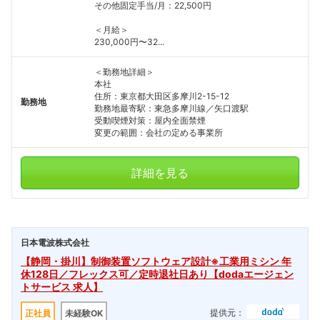
その他固定手当/月：22,500円
＜月給＞
230,000円〜32...
＜勤務地詳細＞
本社
住所：東京都大田区多摩川2-15-12
勤務地
勤務地最寄駅：東急多摩川線／矢口渡駅
受動喫煙対策：屋内全面禁煙
変更の範囲：会社の定める事業所
詳細を見る
日本電波株式会社
【静岡・掛川】制御装置ソフトウェア設計※工業用ミシン 年
休128日／フレックス可／定時退社日あり【dodaエージェン
トサービス 求人】
提供元：
正社員
未経験OK