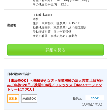
月額（基本給）：207,500円〜302,500円
その他固定手当/月：22,5...
＜勤務地詳細＞
本社
住所：東京都大田区多摩川2-15-12
勤務地
勤務地最寄駅：東急多摩川線／矢口渡駅
受動喫煙対策：屋内全面禁煙
変更の範囲：会社の定める事業所
詳細を見る
日本電波株式会社
【未経験OK】＜機械好きな方＞産業機械の法人営業 土日祝休
み／年休128日／残業20h程／フレックス【dodaエージェン
トサービス 求人】
提供元：
正社員
未経験OK
（人材紹介求人）