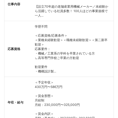
仕事内容
【設立70年超の老舗産業用機械メーカー／未経験か
ら活躍している社員多数！ 100人ほどの事業規模で
一人...
学歴不問
＜応募資格/応募条件＞
＜業種未経験歓迎＞＜職種未経験歓迎＞＜第二新卒
歓迎＞
応募資格
応募要件：
・機械／工業系の学科を卒業されている方
∟高等専門学校ご卒業の方歓迎
歓迎要件
・機構設計製...
＜予定年収＞
430万円〜586万円
＜賃金形態＞
月給制
年収・給与
月給：230,000円〜325,000円
＜賃金内訳＞