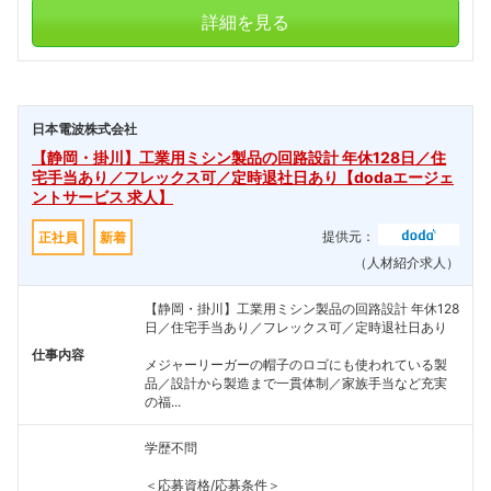
詳細を見る
日本電波株式会社
【静岡・掛川】工業用ミシン製品の回路設計 年休128日／住
宅手当あり／フレックス可／定時退社日あり【dodaエージェ
ントサービス 求人】
提供元：
正社員
新着
（人材紹介求人）
【静岡・掛川】工業用ミシン製品の回路設計 年休128
日／住宅手当あり／フレックス可／定時退社日あり
仕事内容
メジャーリーガーの帽子のロゴにも使われている製
品／設計から製造まで一貫体制／家族手当など充実
の福...
学歴不問
＜応募資格/応募条件＞