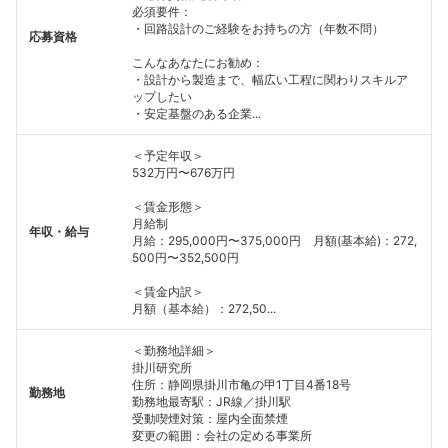
必須要件：
・回路設計のご経験をお持ちの方（年数不問）
応募資格
こんなあなたにお勧め：
・設計から製造まで、幅広い工程に関わりスキルア
ップしたい
・安定基盤のある企業...
＜予定年収＞
532万円〜676万円
＜賃金形態＞
月給制
年収・給与
月給：295,000円〜375,000円 月額(基本給)：272,
500円〜352,500円
＜賃金内訳＞
月額（基本給）：272,50...
＜勤務地詳細＞
掛川研究所
住所：静岡県掛川市亀の甲1丁目4番18号
勤務地
勤務地最寄駅：JR線／掛川駅
受動喫煙対策：屋内全面禁煙
変更の範囲：会社の定める事業所