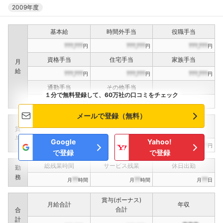
2009年度
基本給
時間外手当
役職手当
???,???
???,???
???,???
円
円
円
資格手当
住宅手当
家族手当
月
給
???,???
???,???
???,???
円
円
円
通勤手当
その他手当
１分で無料登録して、60万社の口コミをチェック
???,???
???,???
円
円
メールで登録（無料）
定期賞与
決算賞与
インセンティブ賞与
賞
（
??
回計）
（
??
回計）
与
Google
Yahoo!
???,???
???,???
???,???
円
円
円
で登録
で登録
総残業時間
サービス残業
休日出勤
勤
務
??
??
??
月
時間
月
時間
月
日
賞与(ボーナス)
月給合計
年収
合計
合
計