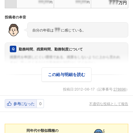
???
???,???
???,???
万円
円
円
投稿者の本音
??
自分の年収は
に感じている。
勤務時間、残業時間、勤務制度について
この給与明細を読む
投稿日:
2012-06-17
（記事番号:
278696
）
参考になった
0
不適切な投稿として報告
同年代や類似職種の