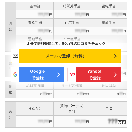
基本給
時間外手当
役職手当
???,???
???,???
???,???
円
円
円
資格手当
住宅手当
家族手当
月
給
???,???
???,???
???,???
円
円
円
通勤手当
その他手当
１分で無料登録して、60万社の口コミをチェック
???,???
???,???
円
円
メールで登録（無料）
定期賞与
決算賞与
インセンティブ賞与
賞
（
??
回計）
（
??
回計）
与
Google
Yahoo!
???,???
???,???
???,???
円
円
円
で登録
で登録
総残業時間
サービス残業
休日出勤
勤
務
??
??
??
月
時間
月
時間
月
日
賞与(ボーナス)
月給合計
年収
合計
合
計
???
???,???
???,???
万円
円
円