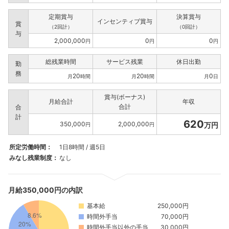
定期賞与
決算賞与
インセンティブ賞与
賞
（2回計）
（0回計）
与
2,000,000
0
0
円
円
円
総残業時間
サービス残業
休日出勤
勤
務
20
20
0
月
時間
月
時間
月
日
賞与(ボーナス)
月給合計
年収
合計
合
計
620
350,000
2,000,000
万円
円
円
所定労働時間：
1日8時間 / 週5日
みなし残業制度：
なし
月給350,000円の内訳
基本給
250,000円
時間外手当
70,000円
時間外手当以外の手当
30,000円