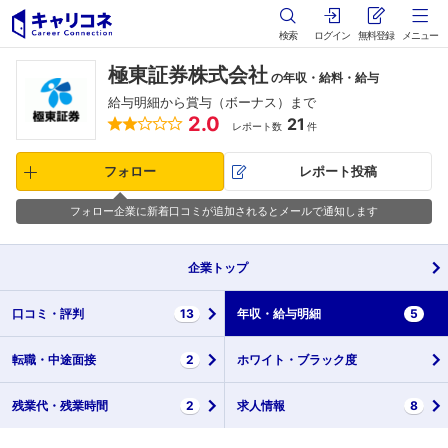
検索
ログイン
無料登録
メニュー
極東証券株式会社
の年収・給料・給与
給与明細から賞与（ボーナス）まで
2.0
21
レポート数
件
フォロー
レポート投稿
フォロー企業に新着口コミが追加されるとメールで通知します
企業
トップ
口コミ・
評判
13
年収・
給与明細
5
転職・
中途面接
2
ホワイト・
ブラック度
残業代・
残業時間
2
求人情報
8