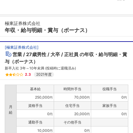
極東証券株式会社
年収・給与明細・賞与（ボーナス）
[
極東証券株式会社
]
営業
27歳男性
大卒
正社員
の年収・給与明細・賞
与（ボーナス）
新卒入社 3年～10年未満 (投稿時に退職済み)
2.3
2021年度
基本給
時間外手当
役職手当
250,000
70,000
0
円
円
円
資格手当
住宅手当
家族手当
月
給
0
20,000
0
円
円
円
通勤手当
その他手当
10,000
0
円
円