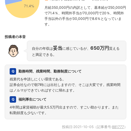
月給350,000円の内訳として、基本給が250,000円
で71.4％、時間外手当が70,000円で20％、時間外
手当以外の手当が30,000円で8.6％となっていま
す。
投稿者の本音
妥当
650万円
自分の年収は
に感じているが、
貰える
と満足できる。
勤務時間、残業時間、勤務制度について
残業代を申請しにくい環境である。
証券会社なので朝7時には出社しますので、そこは大変です。残業時間
はノルマができていればすぐに帰れます。
福利厚生について
4年間は家賃補助が最大5.5万円出ますので、すごい助かります。また
転勤頻度も少ないです。
投稿日:
2021-10-05
（記事番号:
881777
）