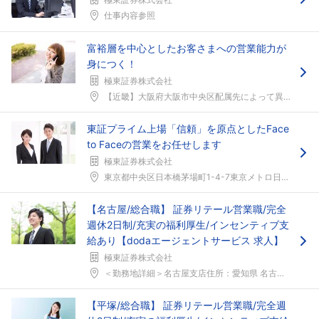
仕事内容参照
富裕層を中心としたお客さまへの営業能力が
身につく！
極東証券株式会社
【近畿】大阪府大阪市中央区配属先によって異なる
東証プライム上場「信頼」を原点としたFace
to Faceの営業をお任せします
極東証券株式会社
東京都中央区日本橋茅場町1-4-7東京メトロ日比谷...
【名古屋/総合職】 証券リテール営業職/完全
週休2日制/充実の福利厚生/インセンティブ支
給あり【dodaエージェントサービス 求人】
極東証券株式会社
＜勤務地詳細＞名古屋支店住所：愛知県 名古屋市東区...
【平塚/総合職】 証券リテール営業職/完全週