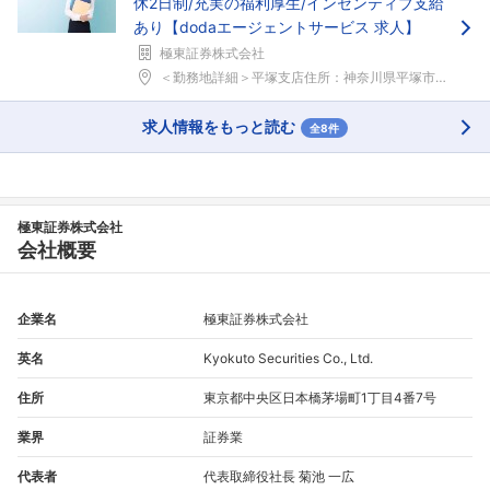
休2日制/充実の福利厚生/インセンティブ支給
あり【dodaエージェントサービス 求人】
極東証券株式会社
＜勤務地詳細＞平塚支店住所：神奈川県平塚市宝町3&...
求人情報をもっと読む
全8件
極東証券株式会社
会社概要
企業名
極東証券株式会社
英名
Kyokuto Securities Co., Ltd.
住所
東京都中央区日本橋茅場町1丁目4番7号
業界
証券業
代表者
代表取締役社長 菊池 一広