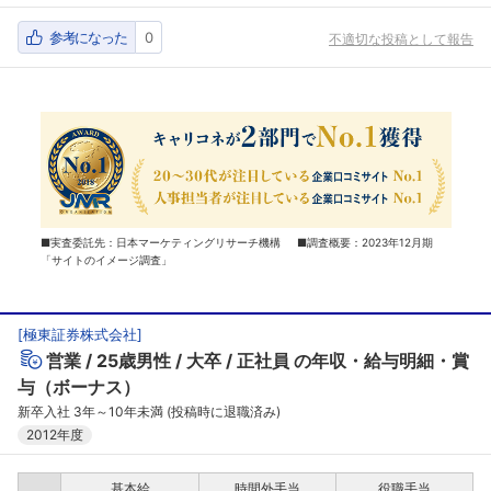
参考になった
0
不適切な投稿として報告
■実査委託先：日本マーケティングリサーチ機構 ■調査概要：2023年12月期
「サイトのイメージ調査」
[
極東証券株式会社
]
営業
25歳男性
大卒
正社員
の年収・給与明細・賞
与（ボーナス）
新卒入社 3年～10年未満 (投稿時に退職済み)
2012年度
基本給
時間外手当
役職手当