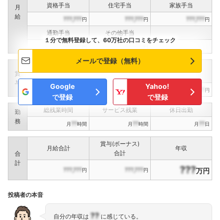
資格手当
住宅手当
家族手当
月
給
???,???
???,???
???,???
円
円
円
通勤手当
その他手当
１分で無料登録して、60万社の口コミをチェック
???,???
???,???
円
円
メールで登録（無料）
定期賞与
決算賞与
インセンティブ賞与
賞
（
??
回計）
（
??
回計）
与
Google
Yahoo!
???,???
???,???
???,???
円
円
円
で登録
で登録
総残業時間
サービス残業
休日出勤
勤
務
??
??
??
月
時間
月
時間
月
日
賞与(ボーナス)
月給合計
年収
合計
合
計
???
???,???
???,???
万円
円
円
投稿者の本音
??
自分の年収は
に感じている。