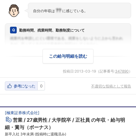
??
自分の年収は
に感じている。
勤務時間、残業時間、勤務制度について
この給与明細を読む
投稿日:
2013-03-19
（記事番号:
347890
）
参考になった
0
不適切な投稿として報告
[
極東証券株式会社
]
営業
27歳男性
大学院卒
正社員
の年収・給与明
細・賞与（ボーナス）
新卒入社 3年未満 (投稿時に退職済み)