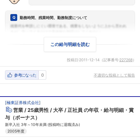
勤務時間、残業時間、勤務制度について
この給与明細を読む
投稿日:
2011-12-14
（記事番号:
227268
）
参考になった
0
不適切な投稿として報告
[
極東証券株式会社
]
営業
25歳男性
大卒
正社員
の年収・給与明細・賞
与（ボーナス）
フォローしました
新卒入社 3年～10年未満 (投稿時に退職済み)
2005年度
こちらの企業もフォローしませんか？