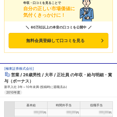
年収・口コミを見ることで
自分の正しい市場価値に
気付くきっかけに！
60万社以上の本音の口コミを公開中
無料会員登録して口コミを見る
[
極東証券株式会社
]
営業
26歳男性
大卒
正社員
の年収・給与明細・賞
与（ボーナス）
新卒入社 3年～10年未満 (投稿時に退職済み)
2010年度
基本給
時間外手当
役職手当
???,???
???,???
???,???
円
円
円