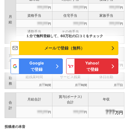
???,???
???,???
???,???
円
円
円
資格手当
住宅手当
家族手当
月
給
???,???
???,???
???,???
円
円
円
通勤手当
その他手当
１分で無料登録して、60万社の口コミをチェック
???,???
???,???
円
円
メールで登録（無料）
定期賞与
決算賞与
インセンティブ賞与
賞
（
??
回計）
（
??
回計）
与
Google
Yahoo!
???,???
???,???
???,???
円
円
円
で登録
で登録
総残業時間
サービス残業
休日出勤
勤
務
??
??
??
月
時間
月
時間
月
日
賞与(ボーナス)
月給合計
年収
合計
合
計
???
???,???
???,???
万円
円
円
投稿者の本音