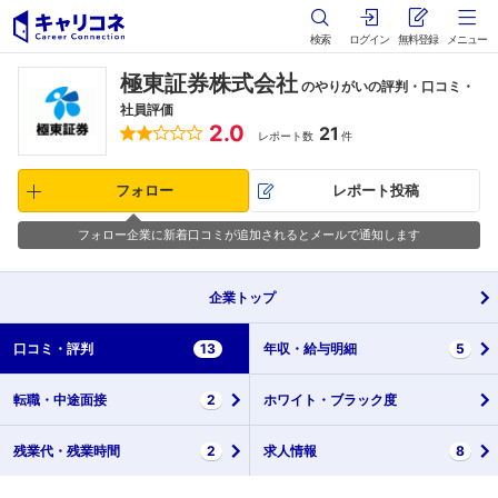
検索
ログイン
無料登録
メニュー
極東証券株式会社
のやりがいの評判・口コミ・
社員評価
2.0
21
レポート数
件
フォロー
レポート投稿
フォロー企業に新着口コミが追加されるとメールで通知します
企業
トップ
口コミ・
評判
13
年収・
給与明細
5
転職・
中途面接
2
ホワイト・
ブラック度
残業代・
残業時間
2
求人情報
8