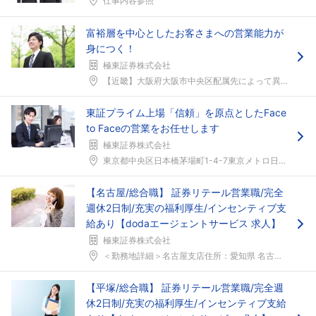
仕事内容参照
富裕層を中心としたお客さまへの営業能力が
身につく！
極東証券株式会社
【近畿】大阪府大阪市中央区配属先によって異なる
東証プライム上場「信頼」を原点としたFace
to Faceの営業をお任せします
極東証券株式会社
東京都中央区日本橋茅場町1-4-7東京メトロ日比谷...
【名古屋/総合職】 証券リテール営業職/完全
週休2日制/充実の福利厚生/インセンティブ支
給あり【dodaエージェントサービス 求人】
極東証券株式会社
＜勤務地詳細＞名古屋支店住所：愛知県 名古屋市東区...
【平塚/総合職】 証券リテール営業職/完全週
休2日制/充実の福利厚生/インセンティブ支給