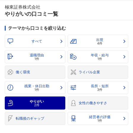
極東証券株式会社
やりがいの口コミ一覧
テーマから口コミを絞り込む
出世
すべて
4件
退職理由
年収・給与
1件
1件
働く環境
ライバル企業
残業・休日出勤
長所・短所
1件
3件
やりがい
女性の働きやすさ
2件
経営者の評価
転職後のギャップ
1件