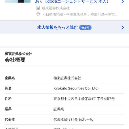
あり【dodaエージェントサービス 求人】
極東証券株式会社
＜勤務地詳細＞平塚支店住所：神奈川県平塚市宝町3&...
求人情報をもっと読む
全8件
極東証券株式会社
会社概要
企業名
極東証券株式会社
英名
Kyokuto Securities Co., Ltd.
住所
東京都中央区日本橋茅場町1丁目4番7号
業界
証券業
代表者
代表取締役社長 菊池 一広