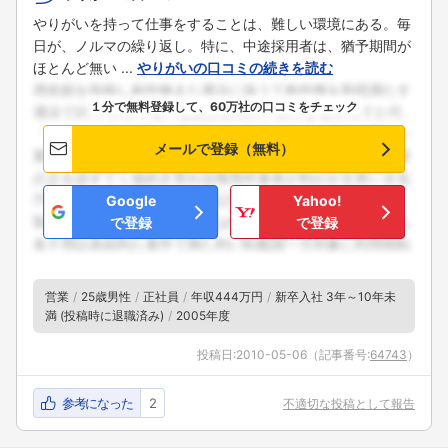
やりがいを持って仕事をすることは、難しい環境にある。毎
日が、ノルマの繰り返し。特に、中途採用者は、猶予期間が
ほとんど無い ...
やりがいの口コミの続きを読む
１分で無料登録して、60万社の口コミをチェック
メールで登録（無料）
Google
Yahoo!
で登録
で登録
営業
25歳男性
正社員
年収444万円
新卒入社 3年～10年未
満 (投稿時に退職済み)
2005年度
投稿日:
2010-05-06
（記事番号:
64743
）
参考になった
2
不適切な投稿として報告