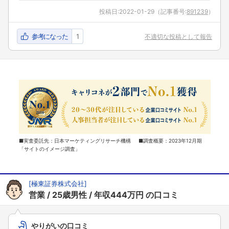
投稿日:
2022-01-29
（記事番号:
891239
）
参考になった
1
不適切な投稿として報告
■実査委託先：日本マーケティングリサーチ機構 ■調査概要：2023年12月期
「サイトのイメージ調査」
[
極東証券株式会社
]
営業
25歳男性
年収444万円
の口コミ
やりがいの口コミ