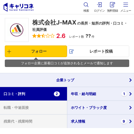
検索
ログイン
無料登録
メニュー
株式会社J‐MAX
の長所・短所の評判・口コミ・
社員評価
2.6
??
レポート数
件
フォロー
レポート投稿
フォロー企業に新着口コミが追加されるとメールで通知します
企業
トップ
口コミ・
評判
2
年収・
給与明細
1
転職・
中途面接
ホワイト・
ブラック度
残業代・
残業時間
求人情報
9