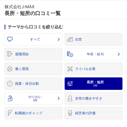
株式会社J‐MAX
長所・短所の口コミ一覧
テーマから口コミを絞り込む
すべて
出世
退職理由
年収・給与
働く環境
ライバル企業
長所・短所
残業・休日出勤
1件
やりがい
女性の働きやすさ
1件
転職後のギャップ
経営者の評価