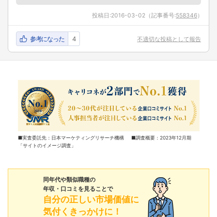
投稿日:
2016-03-02
（記事番号:
558346
）
参考になった
4
不適切な投稿として報告
■実査委託先：日本マーケティングリサーチ機構 ■調査概要：2023年12月期
「サイトのイメージ調査」
同年代や類似職種の
年収・口コミを見ることで
自分の正しい市場価値に
気付くきっかけに！