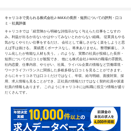
キャリコネで見られる株式会社J‐MAXの長所・短所についての評判・口コ
ミ・社員評価
キャリコネでは「経営陣から明確な詩指示がなく与えらた仕事をこなすの
み。利益が出るか出ないかはやってみないとわからない組織。 従業員もやる
気がなくやりたい仕事をするだけ。 会社として厳しさがなく楽をしようと思
えば手は抜ける。 業績悪くボーナスなし。将来ありません。整理解雇し、ス
リム化したが有能な人材も失う。」のような、実際の社員が投稿した長所・
短所についての口コミが観覧でき、 他にも株式会社J‐MAXの職場の雰囲気、
社内恋愛、仕事内容、やりがい、社風、ライバル企業の情報など労働環境・
ワークライフバランスに関係した多岐多様な口コミを見ることができます。
さらにキャリコネでは口コミだけではなく、年収、給与明細、面接対策、採
用、求人情報も見ることができ、正社員の情報だけではなく契約社員や派遣
社員の情報もあります。 このようにキャリコネには転職に役立つ情報が盛り
だくさんです。