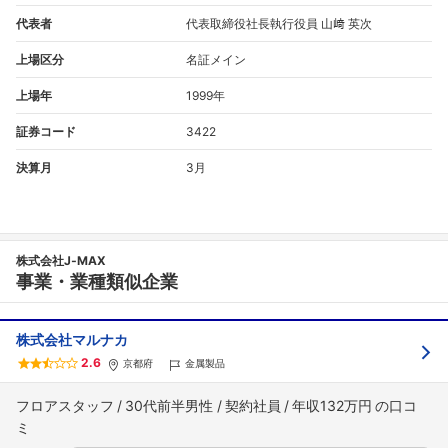
代表者
代表取締役社長執行役員 山﨑 英次
上場区分
名証メイン
上場年
1999年
証券コード
3422
決算月
3月
株式会社J‐MAX
事業・業種類似企業
株式会社マルナカ
2.6
京都府
金属製品
フロアスタッフ
30代前半男性
契約社員
年収132万円