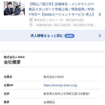
【岡山／浅口市】設備保全・メンテナンス〜
東証スタンダード市場上場／増員採用／年休
119日〜【dodaエージェントサービス 求人】
株式会社Ｊ‐ＭＡＸ（旧 株式会社丸順）
＜勤務地詳細＞岡山工場住所：岡山県浅口市鴨方町六条...
求人情報をもっと読む
全9件
株式会社J‐MAX
会社概要
企業名
株式会社J‐MAX
企業HP
https://www.jp-jmax.co.jp
住所
岐阜県大垣市上石津町乙坂130番地1
業界
金属製品