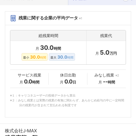
残業に関する企業の平均データ
※1
総残業時間
残業代
30.0
月
時間
5.0
月
万円
30.0
30.0
最小
時間
最大
時間
サービス残業
休日出勤
みなし残業
※2
0.0
0.0
--
月
時間
月
日
月
時間
※１：キャリコネユーザーの投稿データから算出
※２：みなし残業とは実際の残業の有無に関わらず、あらかじめ給与の中に一定時間
分の残業代が含まれて支払われる制度です
株式会社J‐MAX