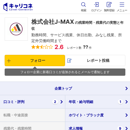
検索
ログイン
無料登録
メニュー
株式会社J‐MAX
の残業時間・残業代の実態と年
収
勤務時間、サービス残業、休日出勤、みなし残業、所
定外労働時間まで
2.6
??
レポート数
件
フォロー
レポート投稿
フォロー企業に新着口コミが追加されるとメールで通知します
企業
トップ
口コミ・
評判
2
年収・
給与明細
1
転職・
中途面接
ホワイト・
ブラック度
残業代・
残業時間
求人情報
9