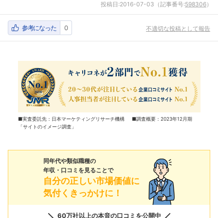
投稿日:
2016-07-03
（記事番号:
598306
）
参考になった
0
不適切な投稿として報告
■実査委託先：日本マーケティングリサーチ機構 ■調査概要：2023年12月期
「サイトのイメージ調査」
同年代や類似職種の
年収・口コミを見ることで
自分の正しい市場価値に
気付くきっかけに！
60万社以上の本音の口コミを公開中