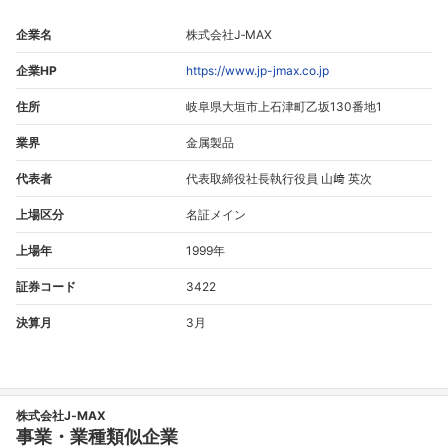
企業名
株式会社J‐MAX
企業HP
https://www.jp-jmax.co.jp
住所
岐阜県大垣市上石津町乙坂130番地1
業界
金属製品
代表者
代表取締役社長執行役員 山﨑 英次
上場区分
名証メイン
上場年
1999年
証券コード
3422
決算月
3月
株式会社J‐MAX
事業・業種類似企業