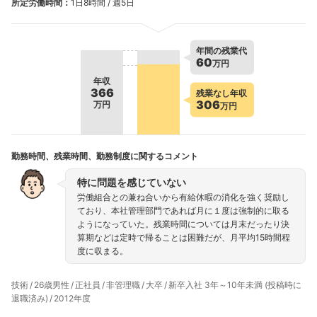
所定労働時間：
1日8時間 / 週5日
年間の残業代
60
万円
年収
366
残業なし年収
306
万円
万円
勤務時間、残業時間、勤務制度に関するコメント
特に問題を感じていない
労働組合との兼ね合いから有給休暇の消化を強く奨励し
ており、本社管理部門であれば月に１度は強制的に取る
ようになっていた。残業時間については月末だったり決
算期などは定時で帰ることは困難だが、月平均15時間程
度に収まる。
技術
26歳男性
正社員
非管理職
大卒
新卒入社 3年～10年未満 (投稿時に
退職済み)
2012年度