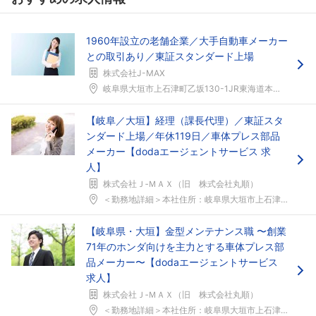
1960年設立の老舗企業／大手自動車メーカー
との取引あり／東証スタンダード上場
株式会社J-MAX
岐阜県大垣市上石津町乙坂130-1JR東海道本線「...
【岐阜／大垣】経理（課長代理）／東証スタ
ンダード上場／年休119日／車体プレス部品
メーカー【dodaエージェントサービス 求
人】
株式会社Ｊ‐ＭＡＸ（旧 株式会社丸順）
＜勤務地詳細＞本社住所：岐阜県大垣市上石津町乙坂1...
【岐阜県・大垣】金型メンテナンス職 〜創業
71年のホンダ向けを主力とする車体プレス部
品メーカー〜【dodaエージェントサービス
フォローしました
求人】
株式会社Ｊ‐ＭＡＸ（旧 株式会社丸順）
こちらの企業もフォローしませんか？
＜勤務地詳細＞本社住所：岐阜県大垣市上石津町乙坂1...