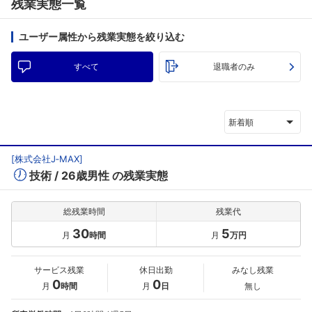
残業実態一覧
ユーザー属性から残業実態を絞り込む
すべて
退職者のみ
新着順
[
株式会社J‐MAX
]
技術
26歳男性
の残業実態
総残業時間
残業代
30
5
月
時間
月
万円
サービス残業
休日出勤
みなし残業
0
0
月
時間
月
日
無し