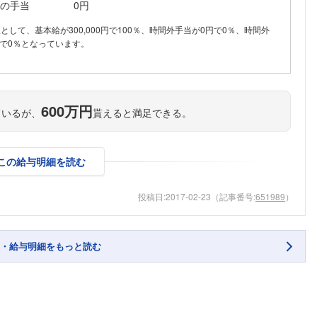
の手当
0円
内訳として、基本給が300,000円で100％、時間外手当が0円で0％、時間外
で0％となっています。
600万円
ているが、
貰えると満足できる。
この給与明細を読む
投稿日:
2017-02-23
（記事番号:
651989
）
・給与明細をもっと読む