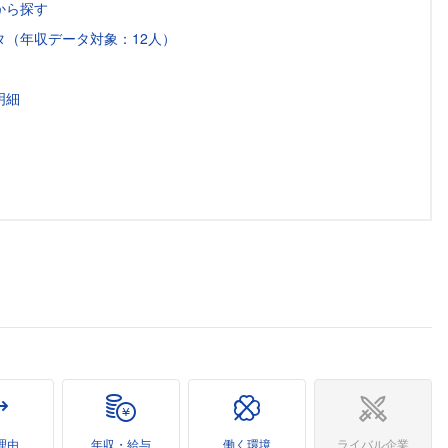
から探す
（年収データ対象：12人）
明細
理由
年収・給与
働く環境
ライバル企業