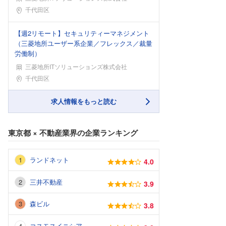
勤務地
千代田区
【週2リモート】セキュリティーマネジメント
（三菱地所ユーザー系企業／フレックス／裁量
労働制）
三菱地所ITソリューションズ株式会社
勤務地
千代田区
求人情報をもっと読む
東京都
×
不動産業界
の企業ランキング
ランドネット
4.0
三井不動産
3.9
森ビル
3.8
コスモスイニシア