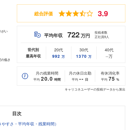
3.9
総合評価
722
投稿者数
平均年収
万円
正社員9人
世代別
20代
30代
40代
最高年収
992
1370
--万
万
万
月の残業時間
月の休日出勤
有休消化率
20.0
--
75
平均
平均
平均
時間
日
%
キャリコネユーザーの投稿データから算出
目次
きやすさ・平均年収・残業時間）