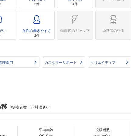
件
2件
4件
がい
女性の働きやすさ
転職後のギャップ
経営者の評価
件
2件
管理部門
カスタマーサポート
クリエイティブ
推移
（投稿者数：正社員9人）
平均年齢
投稿者数