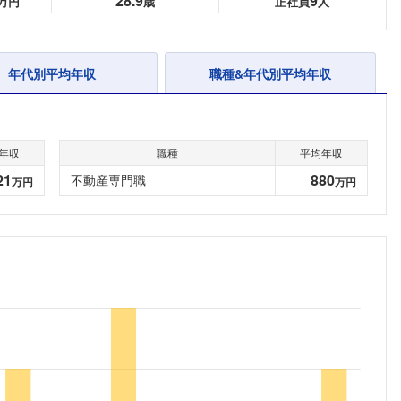
28.9
9
万円
歳
正社員
人
年代別平均年収
職種&年代別平均年収
年収
職種
平均年収
21
880
不動産専門職
万円
万円
フォローしました