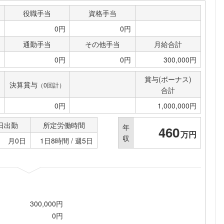
役職手当
資格手当
0円
0円
通勤手当
その他手当
月給合計
0円
0円
300,000円
賞与(ボーナス)
決算賞与
（0回計）
合計
0円
1,000,000円
日出勤
所定労働時間
年
460
万円
収
月0日
1日8時間 / 週5日
300,000円
0円