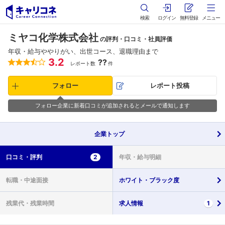
検索
ログイン
無料登録
メニュー
ミヤコ化学株式会社
の評判・口コミ・社員評価
年収・給与ややりがい、出世コース、退職理由まで
3.2
??
レポート数
件
フォロー
レポート投稿
フォロー企業に新着口コミが追加されるとメールで通知します
企業
トップ
口コミ・
評判
2
年収・
給与明細
転職・
中途面接
ホワイト・
ブラック度
残業代・
残業時間
求人情報
1