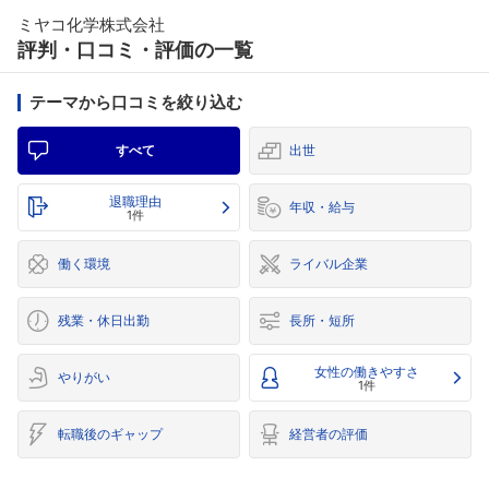
ミヤコ化学株式会社
評判・口コミ・評価の一覧
テーマから口コミを絞り込む
すべて
出世
退職理由
年収・給与
1件
働く環境
ライバル企業
残業・休日出勤
長所・短所
女性の働きやすさ
やりがい
1件
転職後のギャップ
経営者の評価