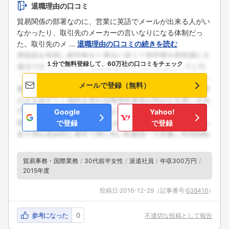
退職理由の口コミ
貿易関係の部署なのに、営業に英語でメールが出来る人がい
なかったり、取引先のメーカーの言いなりになる体制だっ
た。取引先のメ ...
退職理由の口コミの続きを読む
１分で無料登録して、60万社の口コミをチェック
メールで登録（無料）
Google
Yahoo!
で登録
で登録
貿易事務・国際業務
30代前半女性
派遣社員
年収300万円
2015年度
投稿日:
2016-12-29
（記事番号:
638416
）
参考になった
0
不適切な投稿として報告