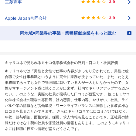
三菱商事
3.9
Apple Japan合同会社
3.9
同地域×同業界の事業・業種類似企業をもっと読む
キャリコネで見られるミヤコ化学株式会社の評判・口コミ・社員評価
キャリコネでは「男性と女性で仕事の内容がきっちり分かれてた。男性は総
合職で女性は事務職というように完全に業務が決まっていた。また、たとえ
事務職であっても女性で管理職に就いている人が一人もいなかったので、女
性がマネージメント職に就くことが出来ず、社内でキャリアアップする道が
ない。」のような、実際の社員が投稿した口コミが観覧でき、 他にもミヤコ
化学株式会社の職場の雰囲気、社内恋愛、仕事内容、やりがい、社風、ライ
バル企業の情報など労働環境・ワークライフバランスに関係した多岐多様な
口コミを見ることができます。 さらにキャリコネでは口コミだけではなく、
年収、給与明細、面接対策、採用、求人情報も見ることができ、正社員の情
報だけではなく契約社員や派遣社員の情報もあります。 このようにキャリコ
ネには転職に役立つ情報が盛りだくさんです。