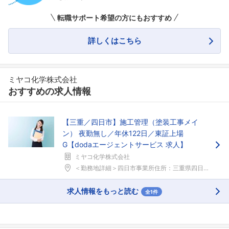
フォローしました
転職サポート希望の方にもおすすめ
こちらの企業もフォローしませんか？
詳しくはこちら
ミヤコ化学株式会社
おすすめの求人情報
【三重／四日市】施工管理（塗装工事メイ
ン） 夜勤無し／年休122日／東証上場
G【dodaエージェントサービス 求人】
ミヤコ化学株式会社
＜勤務地詳細＞四日市事業所住所：三重県四日市市海山...
求人情報をもっと読む
全1件