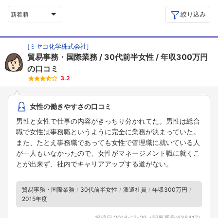
絞り込み
新着順
[
ミヤコ化学株式会社
]
貿易事務・国際業務
30代前半女性
年収300万円
の口コミ
3.2
女性の働きやすさの口コミ
男性と女性で仕事の内容がきっちり分かれてた。男性は総合
職で女性は事務職というように完全に業務が決まっていた。
また、たとえ事務職であっても女性で管理職に就いている人
が一人もいなかったので、女性がマネージメント職に就くこ
とが出来ず、社内でキャリアアップする道がない。
貿易事務・国際業務
30代前半女性
派遣社員
年収300万円
2015年度
投稿日:
2016-12-29
（記事番号:
638417
）