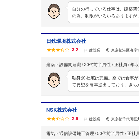
自分の行っている仕事は、建築関
の為、制限がいろいろありますが
日鉄環境株式会社
3.2
建設業
東京都港区海岸1
建築・設備関連職
20代前半男性
正社員
年収
独身寮 社宅は完備。寮では食事
て要望を毎年提出しており、きち
NSK株式会社
2.6
建設業
東京都千代田区九
電気・通信設備施工管理
50代前半男性
正社