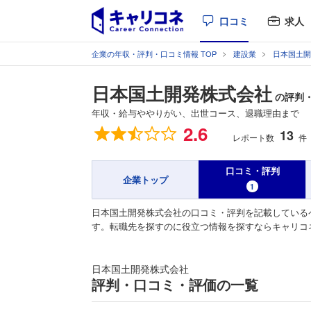
口コミ
求人
企業の年収・評判・口コミ情報 TOP
建設業
日本国土開
日本国土開発株式会社
の評判
年収・給与ややりがい、出世コース、退職理由まで
総合評価
2.6
13
レポート数
件
口コミ・評判
企業トップ
1
日本国土開発株式会社の口コミ・評判を記載している
す。転職先を探すのに役立つ情報を探すならキャリコ
日本国土開発株式会社
評判・口コミ・評価の一覧