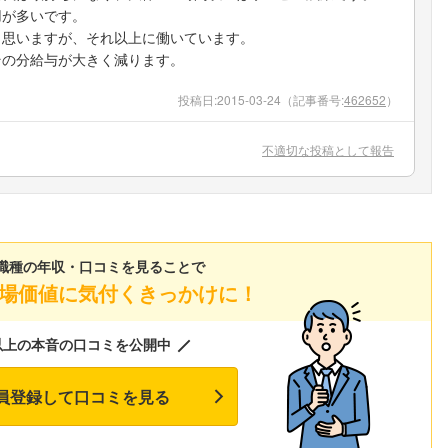
用が多いです。
と思いますが、それ以上に働いています。
その分給与が大きく減ります。
投稿日:
2015-03-24
（記事番号:
462652
）
不適切な投稿として報告
職種の年収・口コミを見ることで
場価値に気付くきっかけに！
以上の本音の口コミを公開中
員登録して口コミを見る