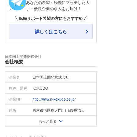
あなたの希望・経歴にマッチした大
手・優良企業の求人をお届け！
転職サポート希望の方にもおすすめ
詳しくはこちら
日本国土開発株式会社
会社概要
企業名
日本国土開発株式会社
略称・通称
KOKUDO
企業HP
http://www.n-kokudo.co.jp/
住所
東京都港区虎ノ門4丁目3番13...
もっと見る