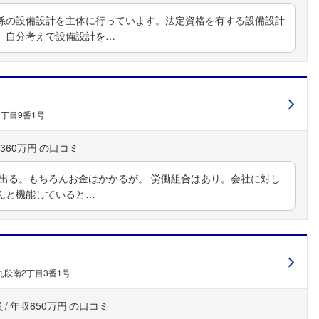
係の設備設計を主体に行っています。法定資格を有する設備設計
、自分考えで設備設計を…
丁目9番1号
360万円
が出る。もちろんお金はかかるが。 労働組合はあり。会社に対し
んと機能していると…
段南2丁目3番1号
員
年収650万円