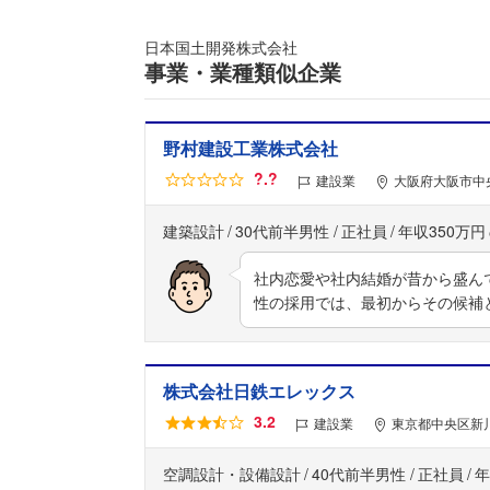
日本国土開発株式会社
事業・業種類似企業
野村建設工業株式会社
?.?
建設業
大阪府大阪市中
建築設計
30代前半男性
正社員
年収350万円
社内恋愛や社内結婚が昔から盛ん
性の採用では、最初からその候補
株式会社日鉄エレックス
3.2
建設業
東京都中央区新川
空調設計・設備設計
40代前半男性
正社員
年