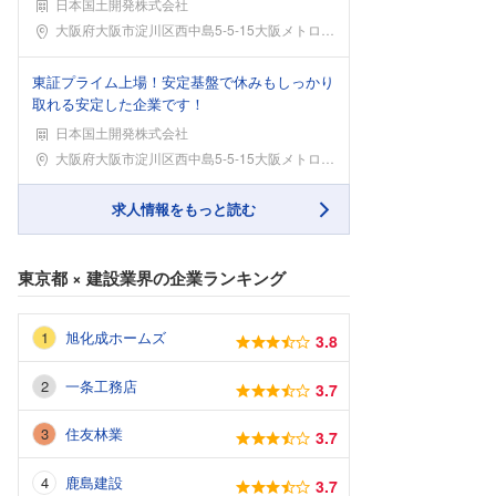
日本国土開発株式会社
勤務地
大阪府大阪市淀川区西中島5-5-15大阪メトロ御堂
東証プライム上場！安定基盤で休みもしっかり
取れる安定した企業です！
日本国土開発株式会社
勤務地
大阪府大阪市淀川区西中島5-5-15大阪メトロ御堂
求人情報をもっと読む
東京都
×
建設業界
の企業ランキング
旭化成ホームズ
3.8
一条工務店
3.7
住友林業
3.7
鹿島建設
3.7