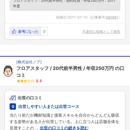
フロアスタッフ
20代前半男性
契約社員
年収250万円
2017
年度
投稿日:
2017-07-10
（記事番号:
680881
）
参考になった
0
不適切な投稿として報告
[
株式会社ノア
]
フロアスタッフ
20代前半男性
年収250万円
の口
コミ
2.3
出世の口コミ
出世しやすい人または出世コース
当たり前だが機材知識と接客スキルを自分からどんどん吸収
する姿勢がある人が出世している。上に立つ人は店舗全体を
見渡すことの ...
出世の口コミの続きを読む