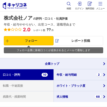
検索
ログイン
無料登録
メニュー
株式会社ノア
の評判・口コミ・社員評価
年収・給与ややりがい、出世コース、退職理由まで
2.0
??
レポート数
件
フォロー
レポート投稿
フォロー企業に新着口コミが追加されるとメールで通知します
企業
トップ
口コミ・
評判
10
年収・
給与明細
2
転職・
中途面接
ホワイト・
ブラック度
残業代・
残業時間
求人情報
68