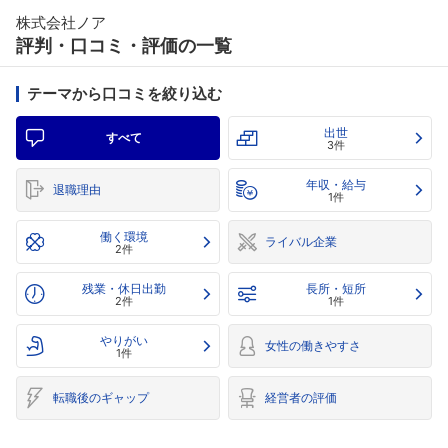
株式会社ノア
評判・口コミ・評価の一覧
テーマから口コミを絞り込む
出世
すべて
3件
年収・給与
退職理由
1件
働く環境
ライバル企業
2件
残業・休日出勤
長所・短所
2件
1件
やりがい
女性の働きやすさ
1件
転職後のギャップ
経営者の評価