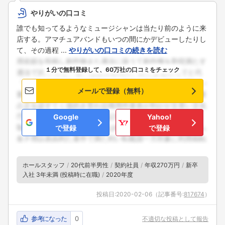
やりがいの口コミ
誰でも知ってるようなミュージシャンは当たり前のように来
店する。アマチュアバンドもいつの間にかデビューしたりし
て、その過程 ...
やりがいの口コミの続きを読む
１分で無料登録して、60万社の口コミをチェック
メールで登録（無料）
Google
Yahoo!
で登録
で登録
ホールスタッフ
20代前半男性
契約社員
年収270万円
新卒
入社 3年未満 (投稿時に在職)
2020年度
投稿日:
2020-02-06
（記事番号:
817674
）
参考になった
0
不適切な投稿として報告