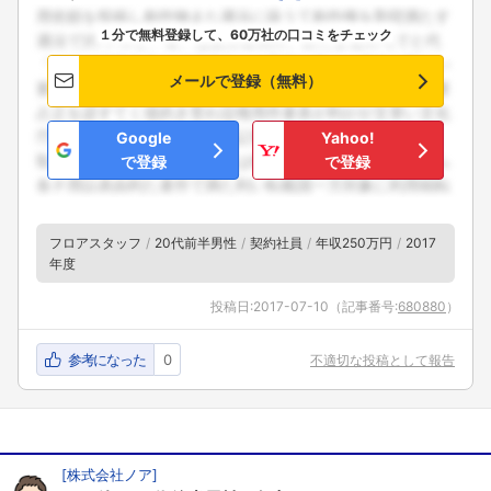
１分で無料登録して、60万社の口コミをチェック
メールで登録（無料）
Google
Yahoo!
で登録
で登録
フロアスタッフ
20代前半男性
契約社員
年収250万円
2017
年度
投稿日:
2017-07-10
（記事番号:
680880
）
参考になった
0
不適切な投稿として報告
[
株式会社ノア
]