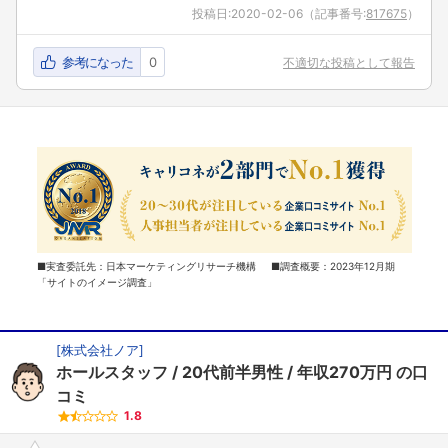
投稿日:
2020-02-06
（記事番号:
817675
）
参考になった
0
不適切な投稿として報告
■実査委託先：日本マーケティングリサーチ機構 ■調査概要：2023年12月期
「サイトのイメージ調査」
[
株式会社ノア
]
ホールスタッフ
20代前半男性
年収270万円
の口
コミ
1.8