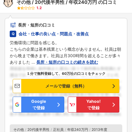
その他
20代後半男性
年収240万円
の口コミ
1.2
長所・短所の口コミ
会社・仕事の良い点・問題点・改善点
労働環境に問題を感じる。
こちらの企業は基本残業という概念がありません。社員は朝
から晩まで働きます。社員は月300時間を超えることが多々
ありました ...
長所・短所の口コミの続きを読む
１分で無料登録して、60万社の口コミをチェック
メールで登録（無料）
Google
Yahoo!
で登録
で登録
その他
20代後半男性
正社員
年収240万円
2013年度