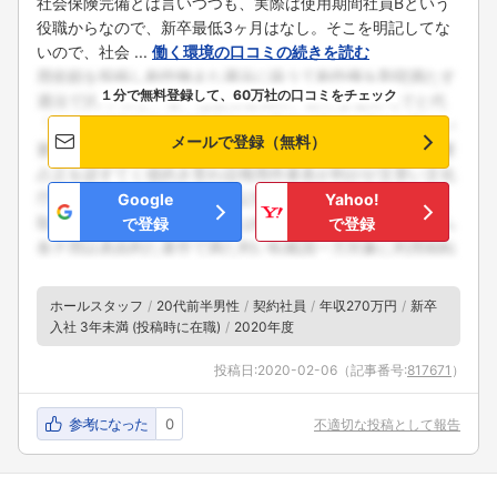
社会保険完備とは言いつつも、実際は使用期間社員Bという
役職からなので、新卒最低3ヶ月はなし。そこを明記してな
いので、社会 ...
働く環境の口コミの続きを読む
１分で無料登録して、60万社の口コミをチェック
メールで登録（無料）
Google
Yahoo!
で登録
で登録
ホールスタッフ
20代前半男性
契約社員
年収270万円
新卒
入社 3年未満 (投稿時に在職)
2020年度
投稿日:
2020-02-06
（記事番号:
817671
）
参考になった
0
不適切な投稿として報告