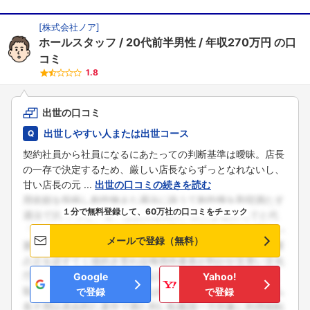
[
株式会社ノア
]
ホールスタッフ
20代前半男性
年収270万円
の口
コミ
1.8
出世の口コミ
出世しやすい人または出世コース
契約社員から社員になるにあたっての判断基準は曖昧。店長
の一存で決定するため、厳しい店長ならずっとなれないし、
甘い店長の元 ...
出世の口コミの続きを読む
１分で無料登録して、60万社の口コミをチェック
メールで登録（無料）
Google
Yahoo!
で登録
で登録