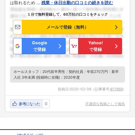
は取れるため ...
残業・休日出勤の口コミの続きを読む
１分で無料登録して、60万社の口コミをチェック
メールで登録（無料）
Google
Yahoo!
で登録
で登録
ホールスタッフ
20代前半男性
契約社員
年収270万円
新卒
入社 3年未満 (投稿時に在職)
2020年度
投稿日:
2020-02-06
（記事番号:
817669
）
参考になった
0
不適切な投稿として報告