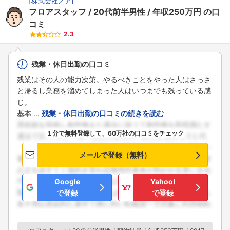
[
株式会社ノア
]
フロアスタッフ
20代前半男性
年収250万円
の口
コミ
2.3
残業・休日出勤の口コミ
残業はその人の能力次第。やるべきことをやった人はさっさ
と帰るし業務を溜めてしまった人はいつまでも残っている感
フォローしました
じ。
基本 ...
残業・休日出勤の口コミの続きを読む
こちらの企業もフォローしませんか？
１分で無料登録して、60万社の口コミをチェック
メールで登録（無料）
Google
Yahoo!
で登録
で登録