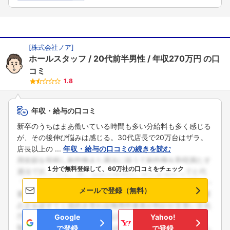
[
株式会社ノア
]
ホールスタッフ
20代前半男性
年収270万円
の口
コミ
1.8
年収・給与の口コミ
新卒のうちはまあ働いている時間も多い分給料も多く感じる
が、その後伸び悩みは感じる。30代店長で20万台はザラ。
店長以上の ...
年収・給与の口コミの続きを読む
１分で無料登録して、60万社の口コミをチェック
メールで登録（無料）
Google
Yahoo!
で登録
で登録