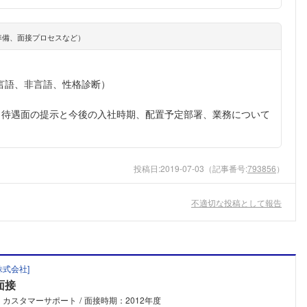
準備、面接プロセスなど）
言語、非言語、性格診断）
と待遇面の提示と今後の入社時期、配置予定部署、業務について
投稿日:
2019-07-03
（記事番号:
793856
）
不適切な投稿として報告
株式会社
]
面接
：カスタマーサポート
面接時期：2012年度