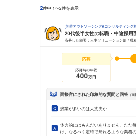
2
件中 1〜2件を表示
[
芙蓉アウトソーシング&コンサルティング
20代後半女性の転職・中途採用
応募した部署：人事ソリューション部
職
応募
応募時の年収
400
万円
面接官にされた印象的な質問と回答
（面
残業が多いのは大丈夫か
体力的にはもんだいありません。ただ
け、なるべく定時で帰れるような業務