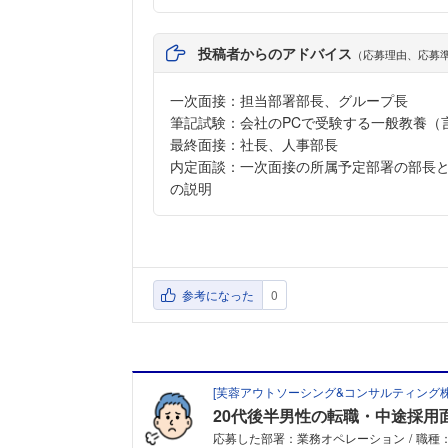
投稿者からのアドバイス
（応募理由、応募
一次面接：担当部署部長、グループ長
筆記試験：会社のPCで受験する一般教養（
最終面接：社長、人事部長
内定面談：一次面接の所属予定部署の部長
の説明
参考になった
0
[
芙蓉アウトソーシング&コンサルティング
20代後半男性の転職・中途採用
応募した部署：業務オペレーション
職種