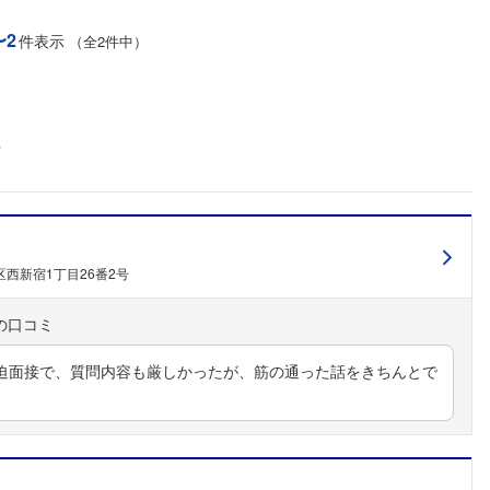
こちらの企業もフォローしませんか？
〜2
件表示
（全2件中）
社
西新宿1丁目26番2号
迫面接で、質問内容も厳しかったが、筋の通った話をきちんとで