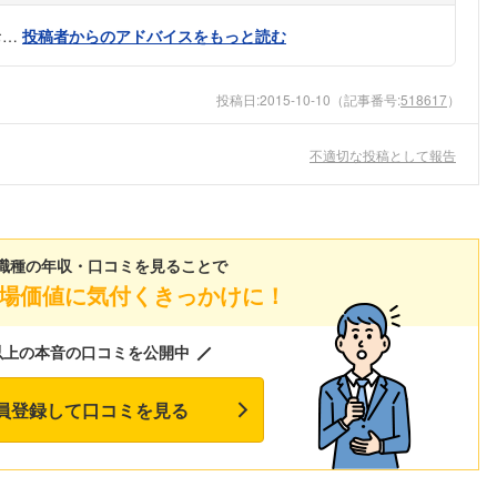
お…
投稿者からのアドバイスをもっと読む
投稿日:
2015-10-10
（記事番号:
518617
）
不適切な投稿として報告
職種の年収・口コミを見ることで
場価値に気付くきっかけに！
以上の本音の口コミを公開中
員登録して口コミを見る
フォローしました