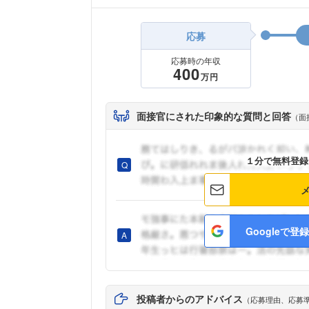
応募
応募時の年収
400
万円
面接官にされた印象的な質問と回答
（面
１分で無料登録
Googleで登録
投稿者からのアドバイス
（応募理由、応募