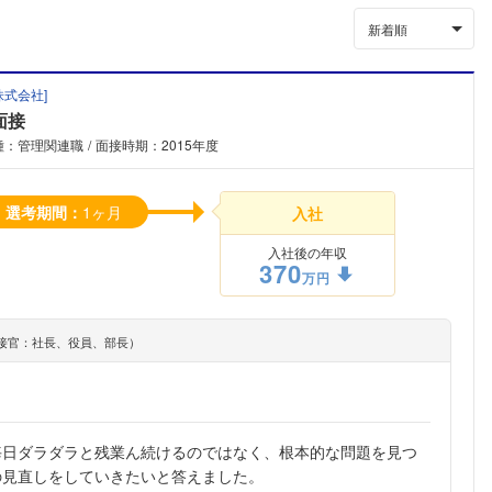
新着順
株式会社
]
面接
種：管理関連職
面接時期：2015年度
選考期間：
1ヶ月
入社
入社後の年収
370
万円
接官：社長、役員、部長）
毎日ダラダラと残業ん続けるのではなく、根本的な問題を見つ
の見直しをしていきたいと答えました。