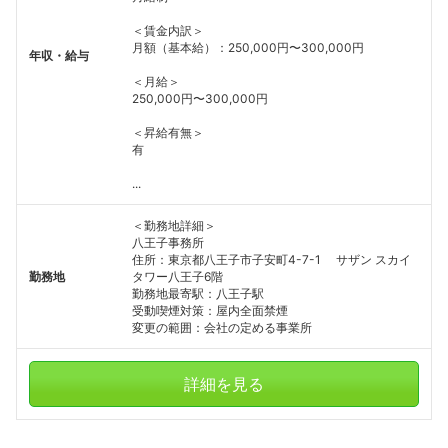
＜賃金内訳＞
月額（基本給）：250,000円〜300,000円
年収・給与
＜月給＞
250,000円〜300,000円
＜昇給有無＞
有
...
フォローしました
＜勤務地詳細＞
八王子事務所
こちらの企業もフォローしませんか？
住所：東京都八王子市子安町4-7-1 サザン スカイ
勤務地
タワー八王子6階
勤務地最寄駅：八王子駅
受動喫煙対策：屋内全面禁煙
変更の範囲：会社の定める事業所
詳細を見る