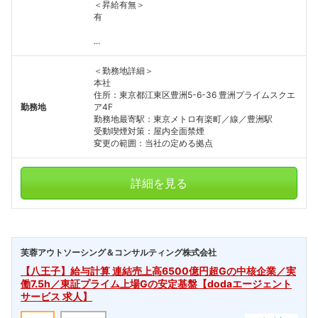
＜昇給有無＞
有
...
＜勤務地詳細＞
本社
住所：東京都江東区豊洲5-6-36 豊洲プライムスクエ
勤務地
ア4F
勤務地最寄駅：東京メトロ有楽町／線／豊洲駅
受動喫煙対策：屋内全面禁煙
変更の範囲：当社の定める拠点
詳細を見る
芙蓉アウトソーシング＆コンサルティング株式会社
【八王子】給与計算 連結売上高6500億円超Gの中核企業／実
働7.5h／東証プライム上場Gの安定基盤【dodaエージェント
サービス 求人】