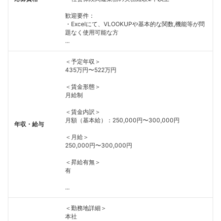
歓迎要件：
・Excelにて、VLOOKUPや基本的な関数,機能等が問
題なく使用可能な方
...
＜予定年収＞
435万円〜522万円
＜賃金形態＞
月給制
＜賃金内訳＞
月額（基本給）：250,000円〜300,000円
年収・給与
＜月給＞
250,000円〜300,000円
＜昇給有無＞
有
...
＜勤務地詳細＞
本社