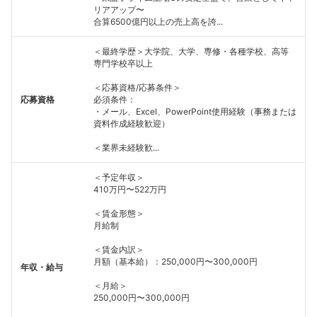
リアアップ〜
合算6500億円以上の売上高を誇...
＜最終学歴＞大学院、大学、専修・各種学校、高等
専門学校卒以上
＜応募資格/応募条件＞
応募資格
必須条件：
・メール、Excel、PowerPoint使用経験（事務または
資料作成経験歓迎）
＜業界未経験歓...
＜予定年収＞
410万円〜522万円
＜賃金形態＞
月給制
＜賃金内訳＞
月額（基本給）：250,000円〜300,000円
年収・給与
＜月給＞
250,000円〜300,000円