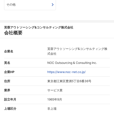
その他
芙蓉アウトソーシング&コンサルティング株式会社
会社概要
芙蓉アウトソーシング&コンサルティング株
企業名
式会社
英名
NOC Outsourcing & Consulting Inc.
企業HP
https://www.noc-net.co.jp/
住所
東京都江東区豊洲5丁目6番36号
業界
サービス業
設立年月
1965年9月
上場区分
非上場