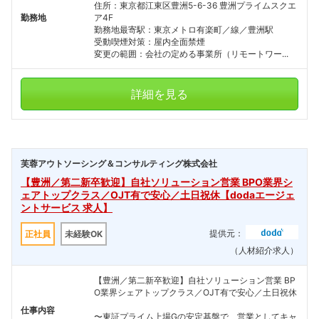
住所：東京都江東区豊洲5-6-36 豊洲プライムスクエ
勤務地
ア4F
勤務地最寄駅：東京メトロ有楽町／線／豊洲駅
受動喫煙対策：屋内全面禁煙
変更の範囲：会社の定める事業所（リモートワー...
詳細を見る
芙蓉アウトソーシング＆コンサルティング株式会社
【豊洲／第二新卒歓迎】自社ソリューション営業 BPO業界シ
ェアトップクラス／OJT有で安心／土日祝休【dodaエージェ
ントサービス 求人】
提供元：
正社員
未経験OK
（人材紹介求人）
【豊洲／第二新卒歓迎】自社ソリューション営業 BP
O業界シェアトップクラス／OJT有で安心／土日祝休
仕事内容
〜東証プライム上場Gの安定基盤で、営業としてキャ