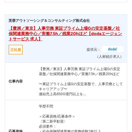
芙蓉アウトソーシング＆コンサルティング株式会社
【豊洲／東京】人事労務 東証プライム上場Gの安定基盤／社
保関連業務中心／実働7.5h／残業20hほど【dodaエージェン
トサービス 求人】
提供元：
正社員
（人材紹介求人）
【豊洲／東京】人事労務 東証プライム上場Gの安定
基盤／社保関連業務中心／実働7.5h／残業20hほど
仕事内容
〜東証プライム上場Gの安定基盤で、人事労務として
キャリアアップ〜
連結売上高6500億円以上を...
学歴不問
＜応募資格/応募条件＞
〈第二新卒歓迎〉
必須要件：
応募資格
・社会保険関連業務の実務経験2年以上