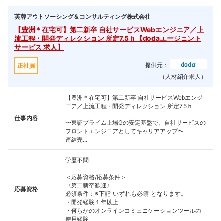
芙蓉アウトソーシング＆コンサルティング株式会社
【豊洲＊在宅可】第二新卒 自社サービスWebエンジニア／上
流工程・開発ディレクション 所定7.5ｈ【dodaエージェント
サービス 求人】
提供元：
正社員
（人材紹介求人）
【豊洲＊在宅可】第二新卒 自社サービスWebエンジ
ニア／上流工程・開発ディレクション 所定7.5ｈ
仕事内容
〜東証プライム上場Gの安定基盤で、自社サービスの
フロントエンジニアとしてキャリアアップ〜
連結売...
学歴不問
＜応募資格/応募条件＞
〈第二新卒歓迎〉
応募資格
必須条件：※下記"いずれも必須"となります。
・開発経験１年以上
・何らかのオンラインコミュニケーションツールの
使用経験