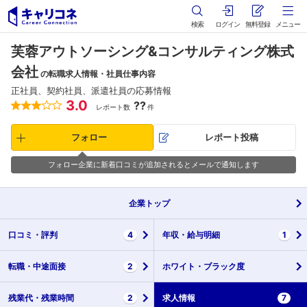
検索
ログイン
無料登録
メニュー
芙蓉アウトソーシング&コンサルティング株式
会社
の転職求人情報・社員仕事内容
正社員、契約社員、派遣社員の応募情報
3.0
??
レポート数
件
フォロー
レポート投稿
フォロー企業に新着口コミが追加されるとメールで通知します
企業
トップ
口コミ・
評判
4
年収・
給与明細
1
転職・
中途面接
2
ホワイト・
ブラック度
残業代・
残業時間
2
求人情報
7