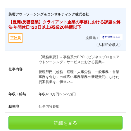
芙蓉アウトソーシング＆コンサルティング株式会社
【豊洲/反響営業】クライアント企業の事務における課題を解
決 年間休日120日以上/残業20時間以下
提供元：
正社員
（人材紹介求人）
【職務概要】～事務系のBPO（ビジネスプロセスア
ウトソーシング）サービスにおける営業～
仕事内容
管理部門（総務・経理・人事労務・一般事務・営業
事務を含む）の幅広い事務業務の新規受託にむけた
提案営業をご担当い...
年収・給与
年収410万円〜522万円
勤務地
仕事内容参照
詳細を見る