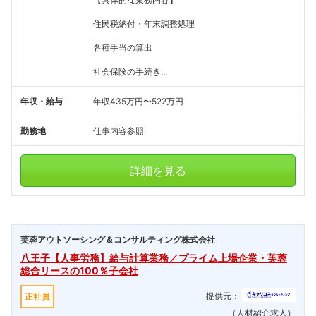
住民税納付・年末調整処理
各種手当の算出
社会保険の手続き...
年収・給与
年収435万円〜522万円
勤務地
仕事内容参照
詳細を見る
芙蓉アウトソーシング＆コンサルティング株式会社
八王子【人事労務】給与計算業務／プライム上場企業・芙蓉
総合リースの100％子会社
提供元：
正社員
（人材紹介求人）