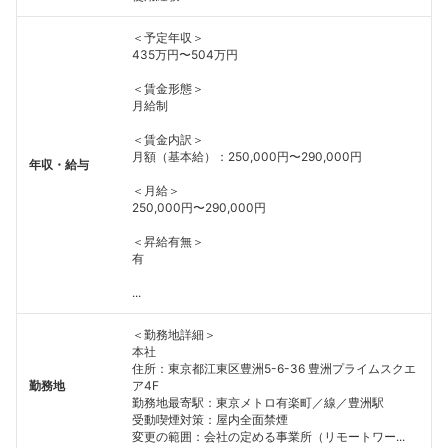
＜予定年収＞
435万円〜504万円
＜賃金形態＞
月給制
＜賃金内訳＞
月額（基本給）：250,000円〜290,000円
年収・給与
＜月給＞
250,000円〜290,000円
＜昇給有無＞
有
...
＜勤務地詳細＞
本社
住所：東京都江東区豊洲5-6-36 豊洲プライムスクエ
勤務地
ア4F
勤務地最寄駅：東京メトロ有楽町／線／豊洲駅
受動喫煙対策：屋内全面禁煙
変更の範囲：会社の定める事業所（リモートワー...