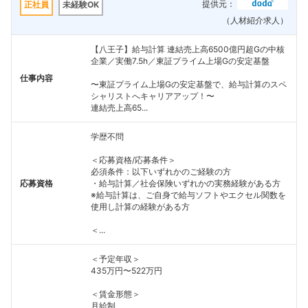
提供元：
正社員
未経験OK
（人材紹介求人）
【八王子】給与計算 連結売上高6500億円超Gの中核
企業／実働7.5h／東証プライム上場Gの安定基盤
仕事内容
〜東証プライム上場Gの安定基盤で、給与計算のスペ
シャリストへキャリアアップ！〜
連結売上高65...
学歴不問
＜応募資格/応募条件＞
必須条件：以下いずれかのご経験の方
応募資格
・給与計算／社会保険いずれかの実務経験がある方
※給与計算は、ご自身で給与ソフトやエクセル関数を
使用し計算の経験がある方
＜...
＜予定年収＞
435万円〜522万円
＜賃金形態＞
月給制