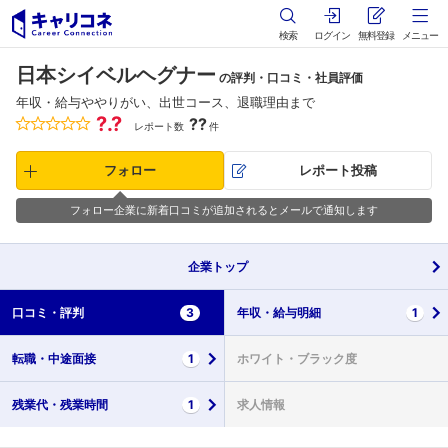
検索
ログイン
無料登録
メニュー
日本シイベルヘグナー
の評判・口コミ・社員評価
年収・給与ややりがい、出世コース、退職理由まで
?.?
??
レポート数
件
フォロー
レポート投稿
フォロー企業に新着口コミが追加されるとメールで通知します
企業
トップ
口コミ・
評判
3
年収・
給与明細
1
転職・
中途面接
1
ホワイト・
ブラック度
残業代・
残業時間
1
求人情報