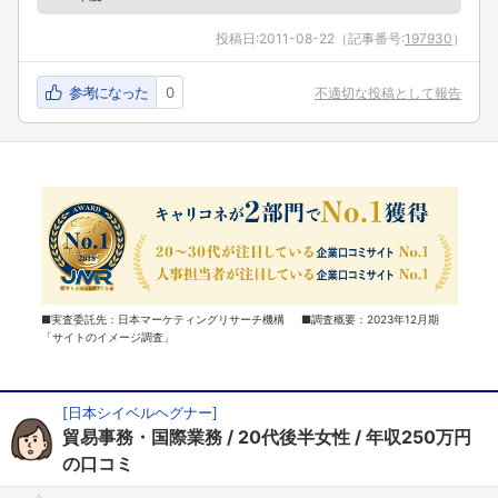
投稿日:
2011-08-22
（記事番号:
197930
）
参考になった
0
不適切な投稿として報告
■実査委託先：日本マーケティングリサーチ機構 ■調査概要：2023年12月期
「サイトのイメージ調査」
[
日本シイベルヘグナー
]
貿易事務・国際業務
20代後半女性
年収250万円
の口コミ