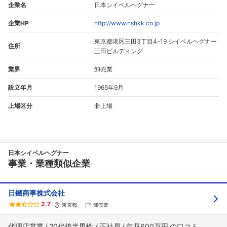
企業名
日本シイベルヘグナー
企業HP
http://www.nshkk.co.jp
東京都港区三田3丁目4-19 シイベルヘグナー
住所
三田ビルディング
業界
卸売業
設立年月
1965年9月
上場区分
非上場
日本シイベルヘグナー
事業・業種類似企業
日鐵商事株式会社
2.7
東京都
卸売業
代理店営業
20代後半男性
正社員
年収600万円