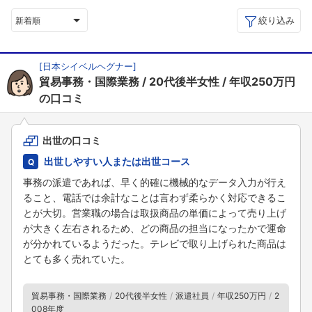
絞り込み
新着順
[
日本シイベルヘグナー
]
貿易事務・国際業務
20代後半女性
年収250万円
の口コミ
出世の口コミ
出世しやすい人または出世コース
事務の派遣であれば、早く的確に機械的なデータ入力が行え
ること、電話では余計なことは言わず柔らかく対応できるこ
とが大切。営業職の場合は取扱商品の単価によって売り上げ
が大きく左右されるため、どの商品の担当になったかで運命
が分かれているようだった。テレビで取り上げられた商品は
とても多く売れていた。
貿易事務・国際業務
20代後半女性
派遣社員
年収250万円
2
008年度