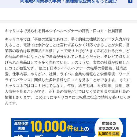
同地域×同業界の事業・業種類似企業をもっと読む
キャリコネで見られる日本シイベルヘグナーの評判・口コミ・社員評価
キャリコネでは「事務の派遣であれば、早く的確に機械的なデータ入力が行
えること、電話では余計なことは言わず柔らかく対応できることが大切。営
業職の場合は取扱商品の単価によって売り上げが大きく左右されるため、ど
の商品の担当になったかで運命が分かれているようだった。テレビで取り上
げられた商品はとても多く売れていた。」のような、実際の社員が投稿した
口コミが観覧でき、 他にも日本シイベルヘグナーの職場の雰囲気、社内恋
愛、仕事内容、やりがい、社風、ライバル企業の情報など労働環境・ワーク
ライフバランスに関係した多岐多様な口コミを見ることができます。 さらに
キャリコネでは口コミだけではなく、年収、給与明細、面接対策、採用、求
人情報も見ることができ、正社員の情報だけではなく契約社員や派遣社員の
情報もあります。 このようにキャリコネには転職に役立つ情報が盛りだくさ
んです。