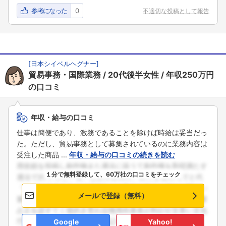
参考になった
0
不適切な投稿として報告
[
日本シイベルヘグナー
]
貿易事務・国際業務
20代後半女性
年収250万円
の口コミ
年収・給与の口コミ
仕事は簡便であり、激務であることを除けば時給は妥当だっ
た。ただし、貿易事務として募集されているのに業務内容は
受注した商品 ...
年収・給与の口コミの続きを読む
１分で無料登録して、60万社の口コミをチェック
メールで登録（無料）
Google
Yahoo!