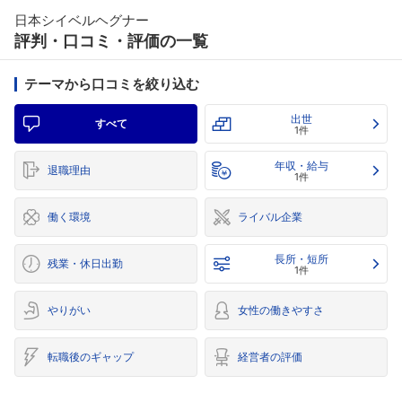
日本シイベルヘグナー
評判・口コミ・評価の一覧
テーマから口コミを絞り込む
出世
すべて
1件
年収・給与
退職理由
1件
働く環境
ライバル企業
長所・短所
残業・休日出勤
1件
やりがい
女性の働きやすさ
転職後のギャップ
経営者の評価