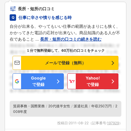
長所・短所の口コミ
仕事に辛さや憤りを感じる時
自分が出来る、やってもいい仕事の範囲があまりにも狭く、
かかってきた電話の応対が出来ない。商品知識のある人が不
在であること ...
長所・短所の口コミの続きを読む
１分で無料登録して、60万社の口コミをチェック
メールで登録（無料）
Google
Yahoo!
で登録
で登録
貿易事務・国際業務
20代後半女性
派遣社員
年収250万円
2
008年度
投稿日:
2011-08-22
（記事番号:
197929
）