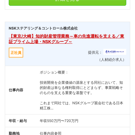
NSKステアリング＆コントロール株式会社
【東京/大崎】知的財産管理業務～車の先進運転を支える／東
証プライム上場・NSKグループ～
提供元：
正社員
（人材紹介求人）
ポジション概要：
技術開発を企業価値の源泉とする同社において、知
的財産は単なる権利取得にとどまらず、事業戦略そ
仕事内容
のものを支える重要な基盤です。
これまで同社では、NSKグループ親会社である日本
精工株...
年収・給与
年収550万円〜720万円
勤務地
仕事内容参照