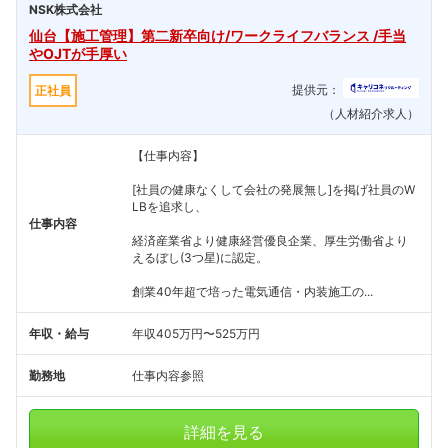
NSK株式会社
仙台【施工管理】第二新卒向け/ワークライフバランス /手当
やOJTが手厚い
提供元：
正社員
（人材紹介求人）
【仕事内容】
[社員の健康なくして会社の発展無し]を掲げ社員のW
LBを追求し、
仕事内容
経済産業省より健康経営優良企業、厚生労働省より
えるぼし(3つ星)に認定。
創業40年超で培った電気通信・内装施工の...
年収・給与
年収405万円〜525万円
勤務地
仕事内容参照
詳細を見る