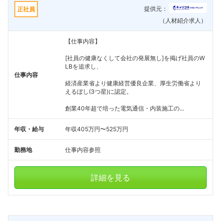
提供元：
正社員
（人材紹介求人）
【仕事内容】
[社員の健康なくして会社の発展無し]を掲げ社員のW
LBを追求し、
仕事内容
経済産業省より健康経営優良企業、厚生労働省より
えるぼし(3つ星)に認定。
フォローしました
創業40年超で培った電気通信・内装施工の...
こちらの企業もフォローしませんか？
年収・給与
年収405万円〜525万円
勤務地
仕事内容参照
詳細を見る