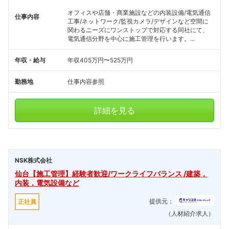
オフィスや店舗・商業施設などの内装設備/電気通信
仕事内容
工事/ネットワーク/監視カメラ/デザインなど空間に
関わるニーズにワンストップで対応する同社にて、
電気通信分野を中心に施工管理を行います。...
年収・給与
年収405万円〜525万円
勤務地
仕事内容参照
詳細を見る
NSK株式会社
仙台【施工管理】経験者歓迎/ワークライフバランス /建築，
内装，電気設備など
提供元：
正社員
（人材紹介求人）