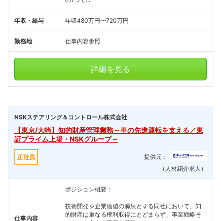
年収・給与
年収480万円〜720万円
勤務地
仕事内容参照
詳細を見る
NSKステアリング＆コントロール株式会社
【東京/大崎】知的財産管理業務～車の先進運転を支える／東
証プライム上場・NSKグループ～
提供元：
正社員
（人材紹介求人）
ポジション概要：
技術開発を企業価値の源泉とする同社において、知
的財産は単なる権利取得にとどまらず、事業戦略そ
仕事内容