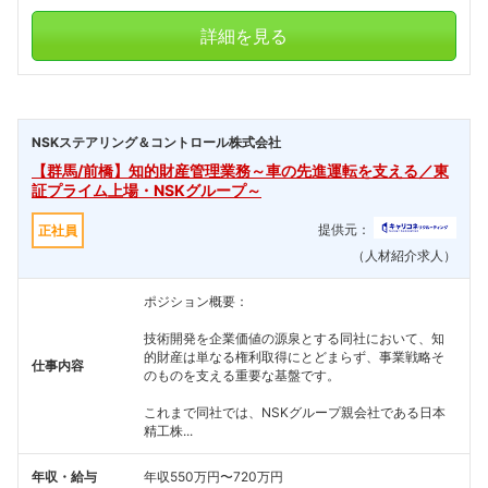
詳細を見る
NSKステアリング＆コントロール株式会社
【群馬/前橋】知的財産管理業務～車の先進運転を支える／東
証プライム上場・NSKグループ～
提供元：
正社員
（人材紹介求人）
ポジション概要：
技術開発を企業価値の源泉とする同社において、知
的財産は単なる権利取得にとどまらず、事業戦略そ
仕事内容
のものを支える重要な基盤です。
これまで同社では、NSKグループ親会社である日本
精工株...
年収・給与
年収550万円〜720万円