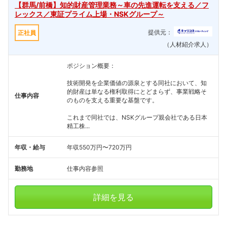
【群馬/前橋】知的財産管理業務～車の先進運転を支える／フ
レックス／東証プライム上場・NSKグループ～
提供元：
正社員
（人材紹介求人）
ポジション概要：
技術開発を企業価値の源泉とする同社において、知
的財産は単なる権利取得にとどまらず、事業戦略そ
仕事内容
のものを支える重要な基盤です。
これまで同社では、NSKグループ親会社である日本
精工株...
年収・給与
年収550万円〜720万円
勤務地
仕事内容参照
詳細を見る