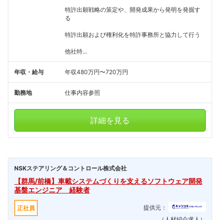
特許出願戦略の策定や、開発成果から発明を発掘す
る
特許出願および権利化を特許事務所と協力して行う
他社特...
年収・給与
年収480万円〜720万円
勤務地
仕事内容参照
詳細を見る
NSKステアリング＆コントロール株式会社
【群馬/前橋】車載システムづくりを支えるソフトウェア開発
基盤エンジニア 経験者
提供元：
正社員
（人材紹介求人）