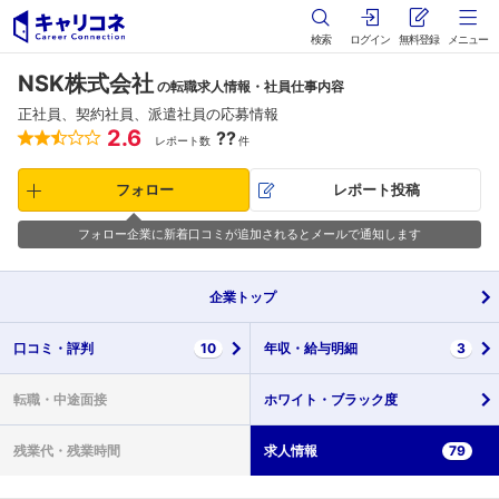
検索
ログイン
無料登録
メニュー
NSK株式会社
の転職求人情報・社員仕事内容
正社員、契約社員、派遣社員の応募情報
2.6
??
レポート数
件
フォロー
レポート投稿
フォロー企業に新着口コミが追加されるとメールで通知します
企業
トップ
口コミ・
評判
10
年収・
給与明細
3
転職・
中途面接
ホワイト・
ブラック度
残業代・
残業時間
求人情報
79