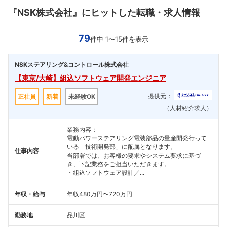
『NSK株式会社』にヒットした転職・求人情報
79
件中 1〜15件を表示
NSKステアリング&コントロール株式会社
【東京/大崎】組込ソフトウェア開発エンジニア
提供元：
正社員
新着
未経験OK
（人材紹介求人）
業務内容：
電動パワーステアリング電装部品の量産開発行って
いる「技術開発部」に配属となります。
仕事内容
当部署では、お客様の要求やシステム要求に基づ
き、下記業務をご担当いただきます。
・組込ソフトウェア設計／...
年収・給与
年収480万円〜720万円
勤務地
品川区