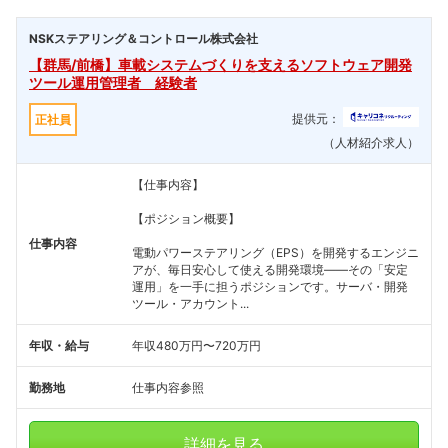
NSKステアリング＆コントロール株式会社
【群馬/前橋】車載システムづくりを支えるソフトウェア開発
ツール運用管理者 経験者
提供元：
正社員
（人材紹介求人）
【仕事内容】
【ポジション概要】
仕事内容
電動パワーステアリング（EPS）を開発するエンジニ
アが、毎日安心して使える開発環境――その「安定
運用」を一手に担うポジションです。サーバ・開発
ツール・アカウント...
年収・給与
年収480万円〜720万円
勤務地
仕事内容参照
詳細を見る