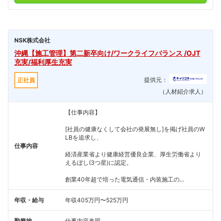
NSK株式会社
沖縄【施工管理】第二新卒向け/ワークライフバランス /OJT
充実/福利厚生充実
提供元：
正社員
（人材紹介求人）
【仕事内容】
[社員の健康なくして会社の発展無し]を掲げ社員のW
LBを追求し、
仕事内容
経済産業省より健康経営優良企業、厚生労働省より
えるぼし(3つ星)に認定。
創業40年超で培った電気通信・内装施工の...
年収・給与
年収405万円〜525万円
勤務地
仕事内容参照