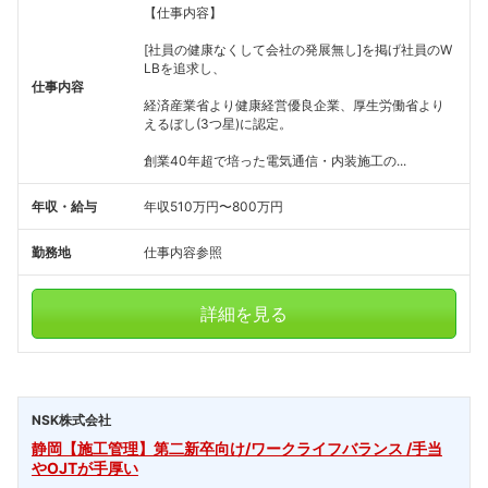
【仕事内容】
[社員の健康なくして会社の発展無し]を掲げ社員のW
LBを追求し、
仕事内容
経済産業省より健康経営優良企業、厚生労働省より
えるぼし(3つ星)に認定。
創業40年超で培った電気通信・内装施工の...
年収・給与
年収510万円〜800万円
勤務地
仕事内容参照
詳細を見る
NSK株式会社
静岡【施工管理】第二新卒向け/ワークライフバランス /手当
やOJTが手厚い