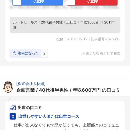
で登録
で登録
ルートセールス
20代後半男性
正社員
年収350万円
2011年
度
投稿日:
2012-05-12
（記事番号:
267590
）
参考になった
2
不適切な投稿として報告
[
株式会社大林組
]
企画営業
40代後半男性
年収600万円
の口コミ
出世の口コミ
出世しやすい人または出世コース
仕事が出来なくても学歴が低くても、上層部とのコミュニ