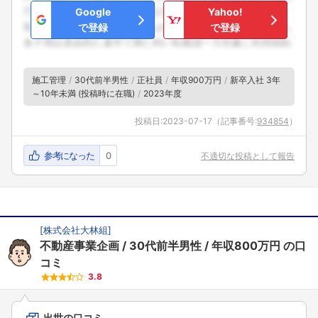
Google
Yahoo!
で登録
で登録
施工管理
30代前半男性
正社員
年収900万円
新卒入社 3年
～10年未満 (投稿時に在職)
2023年度
投稿日:
2023-07-17
（記事番号:
934854
）
参考になった
0
不適切な投稿として報告
[
株式会社大林組
]
不動産事業企画
30代前半男性
年収800万円
の口
コミ
3.8
出世の口コミ