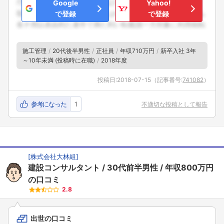
Google
Yahoo!
で登録
で登録
施工管理
20代後半男性
正社員
年収710万円
新卒入社 3年
～10年未満 (投稿時に在職)
2018年度
投稿日:
2018-07-15
（記事番号:
741082
）
参考になった
1
不適切な投稿として報告
[
株式会社大林組
]
建設コンサルタント
30代前半男性
年収800万円
の口コミ
2.8
出世の口コミ