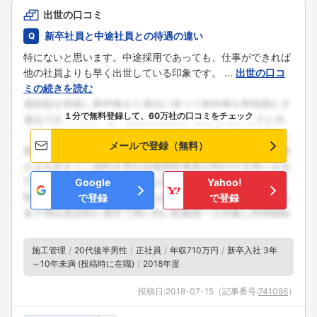
出世の口コミ
新卒社員と中途社員との待遇の違い
特にないと思います。中途採用であっても、仕事ができれば
他の社員よりも早く出世している印象です。 ...
出世の口コ
ミの続きを読む
１分で無料登録して、60万社の口コミをチェック
メールで登録（無料）
Google
Yahoo!
で登録
で登録
施工管理
20代後半男性
正社員
年収710万円
新卒入社 3年
～10年未満 (投稿時に在職)
2018年度
投稿日:
2018-07-15
（記事番号:
741086
）