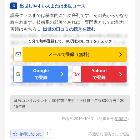
出世しやすい人または出世コース
課長クラスまでは基本的に年功序列です。その先からかなり
絞られます。技術系の部署であれば、専門家としての能力、
実績はもちろ ...
出世の口コミの続きを読む
１分で無料登録して、60万社の口コミをチェック
メールで登録（無料）
Google
Yahoo!
で登録
で登録
建設コンサルタント
30代前半男性
正社員
年収800万円
20
15年度
投稿日:
2016-10-01
（記事番号:
619817
）
参考になった
1
不適切な投稿として報告