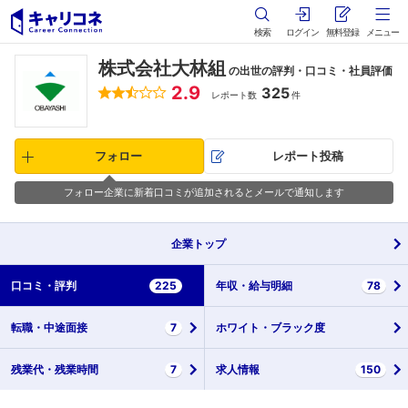
検索
ログイン
無料登録
メニュー
株式会社大林組
の出世の評判・口コミ・社員評価
2.9
325
レポート数
件
フォロー
レポート投稿
フォロー企業に新着口コミが追加されるとメールで通知します
企業
トップ
口コミ・
評判
225
年収・
給与明細
78
転職・
中途面接
7
ホワイト・
ブラック度
残業代・
残業時間
7
求人情報
150