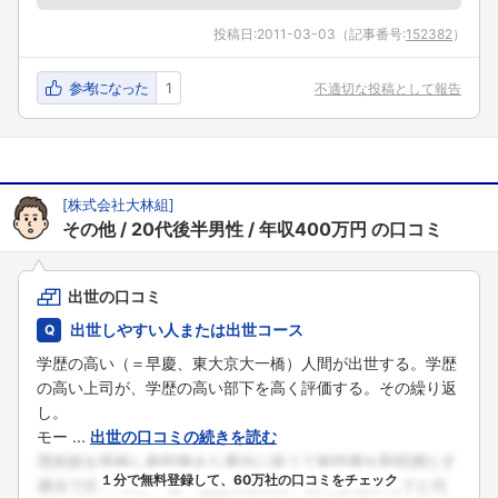
こちらの企業もフォローしませんか？
投稿日:
2011-03-03
（記事番号:
152382
）
参考になった
1
不適切な投稿として報告
[
株式会社大林組
]
その他
20代後半男性
年収400万円
の口コミ
出世の口コミ
出世しやすい人または出世コース
学歴の高い（＝早慶、東大京大一橋）人間が出世する。学歴
の高い上司が、学歴の高い部下を高く評価する。その繰り返
し。
モー ...
出世の口コミの続きを読む
１分で無料登録して、60万社の口コミをチェック