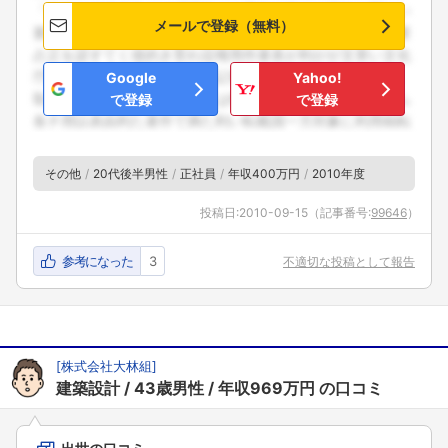
メールで登録（無料）
Google
Yahoo!
で登録
で登録
その他
20代後半男性
正社員
年収400万円
2010年度
投稿日:
2010-09-15
（記事番号:
99646
）
参考になった
3
不適切な投稿として報告
[
株式会社大林組
]
建築設計
43歳男性
年収969万円
の口コミ