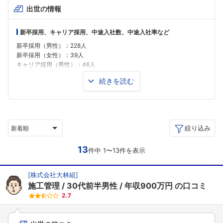
出世の情報
新卒採用、キャリア採用、中途入社数、中途入社率など
新卒採用（男性）：228人
新卒採用（女性）：39人
キャリア採用（男性）：46人
キャリア採用（女性）：5人
続きを読む
※これらデータは各企業のCSR報告書などの情報をもとにキャリコネが編集を
しております。
絞り込み
新着順
13
件中 1〜13件を表示
[
株式会社大林組
]
施工管理
30代前半男性
年収900万円
の口コミ
2.7