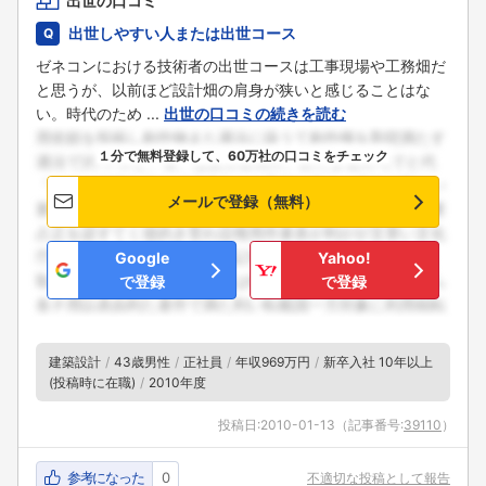
出世の口コミ
出世しやすい人または出世コース
ゼネコンにおける技術者の出世コースは工事現場や工務畑だ
と思うが、以前ほど設計畑の肩身が狭いと感じることはな
い。時代のため ...
出世の口コミの続きを読む
１分で無料登録して、60万社の口コミをチェック
メールで登録（無料）
Google
Yahoo!
で登録
で登録
建築設計
43歳男性
正社員
年収969万円
新卒入社 10年以上
(投稿時に在職)
2010年度
投稿日:
2010-01-13
（記事番号:
39110
）
参考になった
0
不適切な投稿として報告