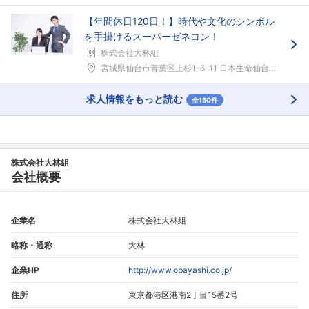
【年間休日120日！】時代や文化のシンボル
を手掛けるスーパーゼネコン！
株式会社大林組
宮城県仙台市青葉区上杉1-6-11 日本生命仙台勾...
求人情報をもっと読む
全150件
株式会社大林組
会社概要
企業名
株式会社大林組
略称・通称
大林
企業HP
http://www.obayashi.co.jp/
住所
東京都港区港南2丁目15番2号