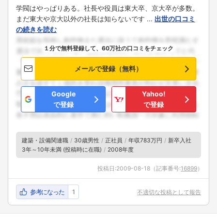
学閥はやっぱりある。社長や役員は東大卒、京大卒が多数。
まだ東大や京大以外の社長は知らないです ...
出世の口コミ
の続きを読む
１分で無料登録して、60万社の口コミをチェック
メールで登録（無料）
Google
Yahoo!
で登録
で登録
建築・設備関連職
30歳男性
正社員
年収783万円
新卒入社
3年～10年未満 (投稿時に在職)
2008年度
投稿日:
2009-08-18
（記事番号:
16899
）
参考になった
1
不適切な投稿として報告