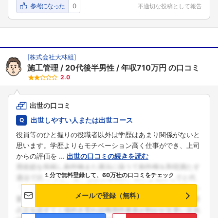
参考になった
0
不適切な投稿として報告
[
株式会社大林組
]
施工管理
20代後半男性
年収710万円
の口コミ
2.0
出世の口コミ
出世しやすい人または出世コース
役員等のひと握りの役職者以外は学歴はあまり関係がないと
思います。学歴よりもモチベーション高く仕事ができ、上司
からの評価を ...
出世の口コミの続きを読む
１分で無料登録して、60万社の口コミをチェック
メールで登録（無料）