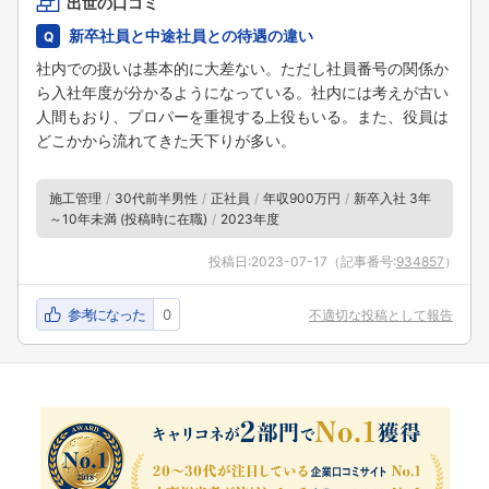
出世の口コミ
新卒社員と中途社員との待遇の違い
社内での扱いは基本的に大差ない。ただし社員番号の関係か
ら入社年度が分かるようになっている。社内には考えが古い
人間もおり、プロパーを重視する上役もいる。また、役員は
どこかから流れてきた天下りが多い。
施工管理
30代前半男性
正社員
年収900万円
新卒入社 3年
～10年未満 (投稿時に在職)
2023年度
投稿日:
2023-07-17
（記事番号:
934857
）
参考になった
0
不適切な投稿として報告