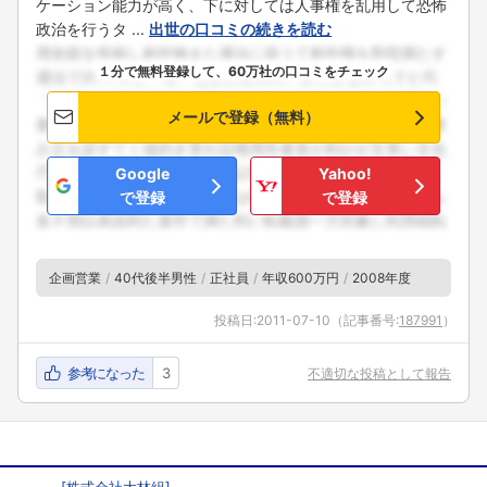
ケーション能力が高く、下に対しては人事権を乱用して恐怖
政治を行うタ ...
出世の口コミの続きを読む
１分で無料登録して、60万社の口コミをチェック
メールで登録（無料）
Google
Yahoo!
で登録
で登録
企画営業
40代後半男性
正社員
年収600万円
2008年度
投稿日:
2011-07-10
（記事番号:
187991
）
参考になった
3
不適切な投稿として報告
[
株式会社大林組
]