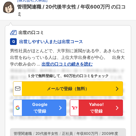
管理関連職
20代後半女性
年収600万円
の口コ
ミ
出世の口コミ
出世しやすい人または出世コース
男性社員がほとんどで、大学別に派閥がある中、あきらかに
出世をねらっている人は、上位大学出身者が中心。 出身大
学の飲み会の ...
出世の口コミの続きを読む
１分で無料登録して、60万社の口コミをチェック
メールで登録（無料）
Google
Yahoo!
で登録
で登録
フォローしました
管理関連職
20代後半女性
正社員
年収600万円
2009年度