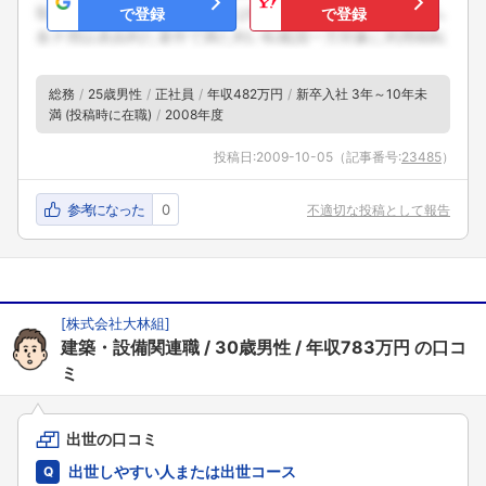
で登録
で登録
総務
25歳男性
正社員
年収482万円
新卒入社 3年～10年未
満 (投稿時に在職)
2008年度
投稿日:
2009-10-05
（記事番号:
23485
）
参考になった
0
不適切な投稿として報告
[
株式会社大林組
]
建築・設備関連職
30歳男性
年収783万円
の口コ
ミ
出世の口コミ
出世しやすい人または出世コース