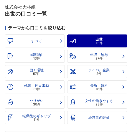
株式会社大林組
出世の口コミ一覧
テーマから口コミを絞り込む
出世
すべて
13件
退職理由
年収・給与
13件
27件
働く環境
ライバル企業
57件
2件
残業・休日出勤
長所・短所
31件
18件
やりがい
女性の働きやすさ
30件
23件
転職後のギャップ
経営者の評価
11件