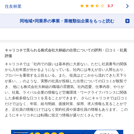
住友林業
3.7
同地域×同業界の事業・業種類似企業をもっと読む
キャリコネで見られる株式会社大林組の出世についての評判・口コミ・社員
評価
キャリコネでは「社内での扱いは基本的に大差ない。ただし社員番号の関係
から入社年度が分かるようになっている。社内には考えが古い人間もおり、
プロパーを重視する上役もいる。また、役員はどこかから流れてきた天下り
が多い。」のような、実際の社員が投稿した出世についての口コミが観覧で
き、 他にも株式会社大林組の職場の雰囲気、社内恋愛、仕事内容、やりが
い、社風、ライバル企業の情報など労働環境・ワークライフバランスに関係
した多岐多様な口コミを見ることができます。 さらにキャリコネでは口コミ
だけではなく、年収、給与明細、面接対策、採用、求人情報も見ることがで
き、正社員の情報だけではなく契約社員や派遣社員の情報もあります。 この
ようにキャリコネには転職に役立つ情報が盛りだくさんです。