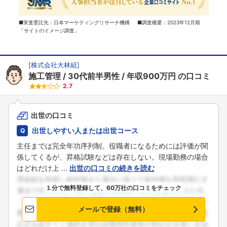
■実査委託先：日本マーケティングリサーチ機構 ■調査概要：2023年12月期
「サイトのイメージ調査」
[
株式会社大林組
]
施工管理
30代前半男性
年収900万円
の口コミ
2.7
出世の口コミ
出世しやすい人または出世コース
主任までは完全年功序列制。役職者になるためには評価が関
係してくるが、昇格試験などは存在しない。現場勤務の場合
はどれだけ上 ...
出世の口コミの続きを読む
１分で無料登録して、60万社の口コミをチェック
メールで登録（無料）