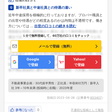
新卒社員と中途社員との待遇の違い
近年中途採用を積極的に行っておりますが、プロパー職員と
の出世や待遇がどの程度あるのかは内情は不透明です。働き
方については ...
出世の口コミの続きを読む
１分で無料登録して、60万社の口コミをチェック
メールで登録（無料）
Google
Yahoo!
で登録
で登録
不動産事業企画
30代前半男性
正社員
年収800万円
新卒入
社 3年～10年未満 (投稿時に在職)
2023年度
投稿日:
2023-06-28
（記事番号:
933407
）
参考になった
0
不適切な投稿として報告