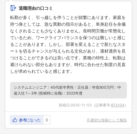
退職理由の口コミ
転勤が多く、引っ越しを伴うことが頻繁にあります。家庭を
持つ身としては、急な異動の指示があると、単身赴任を余儀
なくされることも少なくありません。長時間労働が常態化し
ているため、ワークライフバランスを保つのは難しいと感じ
ることがあります。しかし、部署を変えることで新たなスタ
ートを切るチャンスが与えられる文化があり、適材適所を見
つけることができるのは良い点です。業種の特性上、転勤は
避けられない部分もありますが、時代に合わせた制度の見直
しが求められていると感じます。
システムエンジニア
40代前半男性
正社員
年収900万円
中
途入社 1～3年 (投稿時に在職)
2022年度
投稿日:
2025-11-03
（記事番号:
973104
）
参考になった
0
不適切な投稿として報告