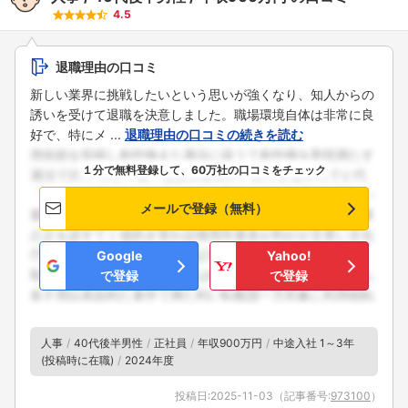
4.5
退職理由の口コミ
新しい業界に挑戦したいという思いが強くなり、知人からの
誘いを受けて退職を決意しました。職場環境自体は非常に良
好で、特にメ ...
退職理由の口コミの続きを読む
１分で無料登録して、60万社の口コミをチェック
メールで登録（無料）
Google
Yahoo!
で登録
で登録
人事
40代後半男性
正社員
年収900万円
中途入社 1～3年
(投稿時に在職)
2024年度
投稿日:
2025-11-03
（記事番号:
973100
）