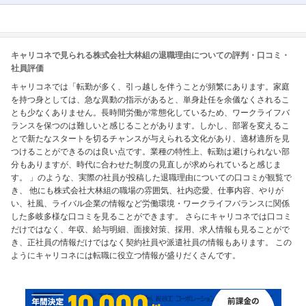
キャリコネで見られる株式会社大林組の退職理由についての評判・口コミ・
社員評価
キャリコネでは「転勤が多く、引っ越しを伴うことが頻繁にあります。家庭
を持つ身としては、急な異動の指示があると、単身赴任を余儀なくされるこ
とも少なくありません。長時間労働が常態化しているため、ワークライフバ
ランスを保つのは難しいと感じることがあります。しかし、部署を変えるこ
とで新たなスタートを切るチャンスが与えられる文化があり、適材適所を見
つけることができるのは良い点です。業種の特性上、転勤は避けられない部
分もありますが、時代に合わせた制度の見直しが求められていると感じま
す。 」のような、実際の社員が投稿した退職理由についての口コミが観覧で
き、 他にも株式会社大林組の職場の雰囲気、社内恋愛、仕事内容、やりが
い、社風、ライバル企業の情報など労働環境・ワークライフバランスに関係
した多岐多様な口コミを見ることができます。 さらにキャリコネでは口コミ
だけではなく、年収、給与明細、面接対策、採用、求人情報も見ることがで
き、正社員の情報だけではなく契約社員や派遣社員の情報もあります。 この
ようにキャリコネには転職に役立つ情報が盛りだくさんです。