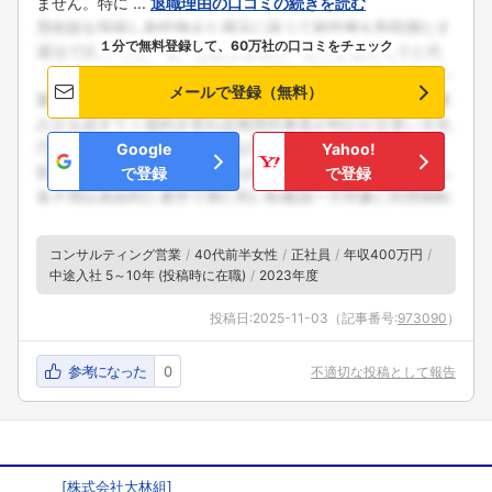
ません。特に ...
退職理由の口コミの続きを読む
１分で無料登録して、60万社の口コミをチェック
メールで登録（無料）
Google
Yahoo!
で登録
で登録
コンサルティング営業
40代前半女性
正社員
年収400万円
中途入社 5～10年 (投稿時に在職)
2023年度
投稿日:
2025-11-03
（記事番号:
973090
）
参考になった
0
不適切な投稿として報告
[
株式会社大林組
]