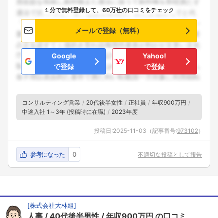
１分で無料登録して、60万社の口コミをチェック
メールで登録（無料）
Google
Yahoo!
で登録
で登録
コンサルティング営業
20代後半女性
正社員
年収900万円
中途入社 1～3年 (投稿時に在職)
2023年度
投稿日:
2025-11-03
（記事番号:
973102
）
参考になった
0
不適切な投稿として報告
[
株式会社大林組
]
人事
40代後半男性
年収900万円
の口コミ