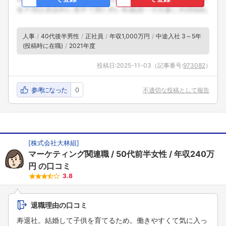
人事
40代後半男性
正社員
年収1,000万円
中途入社 3～5年
(投稿時に在職)
2021年度
投稿日:
2025-11-03
（記事番号:
973082
）
参考になった
0
不適切な投稿として報告
[
株式会社大林組
]
マーケティング関連職
50代前半女性
年収240万
円
の口コミ
3.8
退職理由の口コミ
寿退社。結婚して子供を育てるため。働きやすくて気に入っ