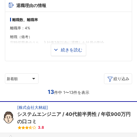
退職理由の情報
離職数、離職率
離職率：4%
離職（備考）
定時採用者のうち、入社後3年以内に退職した社員の割合
続きを読む
※これらデータは各企業のCSR報告書などの情報をもとにキャリコネが編集を
しております。
絞り込み
新着順
13
件中 1〜13件を表示
[
株式会社大林組
]
システムエンジニア
40代前半男性
年収900万円
の口コミ
3.8