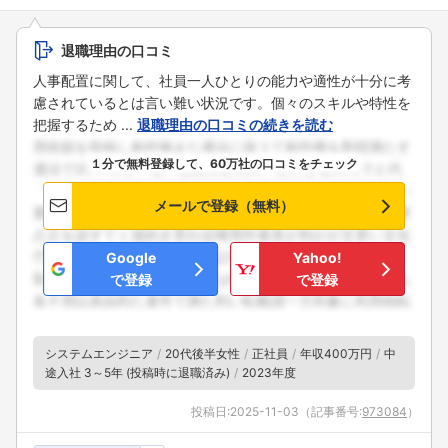
退職理由の口コミ
人事配置に関して、社員一人ひとりの能力や適性が十分に考
慮されているとは言い難い状況です。個々のスキルや特性を
把握するため ...
退職理由の口コミの続きを読む
１分で無料登録して、60万社の口コミをチェック
メールで登録（無料）
Google
Yahoo!
で登録
で登録
システムエンジニア
20代後半女性
正社員
年収400万円
中
途入社 3～5年 (投稿時に退職済み)
2023年度
投稿日:
2025-11-03
（記事番号:
973084
）