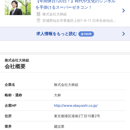
【年間休日120日！】時代や文化のシンボル
を手掛けるスーパーゼネコン！
株式会社大林組
宮城県仙台市青葉区上杉1-6-11 日本生命仙台勾...
求人情報をもっと読む
全150件
株式会社大林組
会社概要
企業名
株式会社大林組
略称・通称
大林
企業HP
http://www.obayashi.co.jp/
住所
東京都港区港南2丁目15番2号
業界
建設業