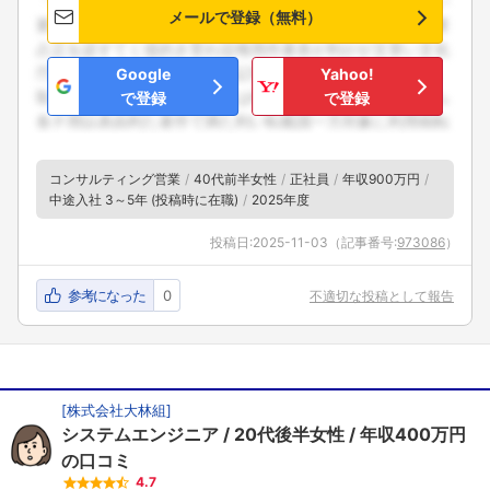
メールで登録（無料）
Google
Yahoo!
で登録
で登録
コンサルティング営業
40代前半女性
正社員
年収900万円
中途入社 3～5年 (投稿時に在職)
2025年度
投稿日:
2025-11-03
（記事番号:
973086
）
参考になった
0
不適切な投稿として報告
[
株式会社大林組
]
システムエンジニア
20代後半女性
年収400万円
の口コミ
4.7