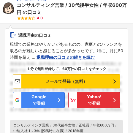
コンサルティング営業
30代後半女性
年収600万
円
の口コミ
4.0
退職理由の口コミ
現場での業務はやりがいがあるものの、家庭とのバランスを
取るのが難しいと感じることが多かったです。特に、月に80
時間を超え ...
退職理由の口コミの続きを読む
１分で無料登録して、60万社の口コミをチェック
メールで登録（無料）
Google
Yahoo!
で登録
で登録
フォローしました
コンサルティング営業
30代後半女性
正社員
年収600万円
中途入社 1～3年 (投稿時に在職)
2018年度