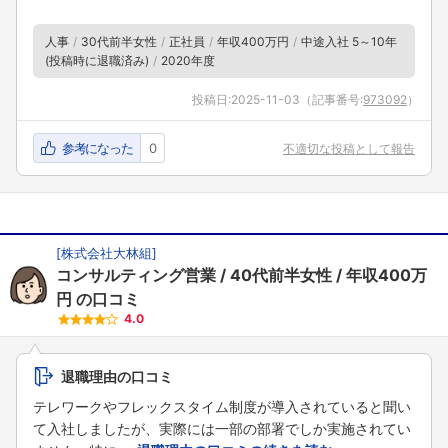
人事
30代前半女性
正社員
年収400万円
中途入社 5～10年
(投稿時に退職済み)
2020年度
投稿日:
2025-11-03
（記事番号:
973092
）
参考になった
0
不適切な投稿として報告
[
株式会社大林組
]
コンサルティング営業
40代前半女性
年収400万
円
の口コミ
4.0
退職理由の口コミ
テレワークやフレックスタイム制度が導入されていると聞い
て入社しましたが、実際には一部の部署でしか実施されてい