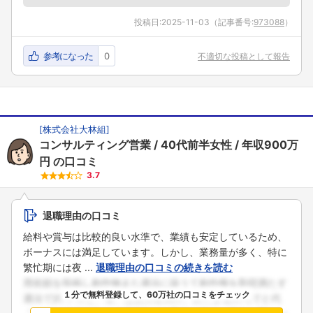
こちらの企業もフォローしませんか？
投稿日:
2025-11-03
（記事番号:
973088
）
参考になった
0
不適切な投稿として報告
[
株式会社大林組
]
コンサルティング営業
40代前半女性
年収900万
円
の口コミ
3.7
退職理由の口コミ
給料や賞与は比較的良い水準で、業績も安定しているため、
ボーナスには満足しています。しかし、業務量が多く、特に
繁忙期には夜 ...
退職理由の口コミの続きを読む
１分で無料登録して、60万社の口コミをチェック