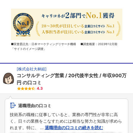
■実査委託先：日本マーケティングリサーチ機構 ■調査概要：2023年12月期
「サイトのイメージ調査」
[
株式会社大林組
]
コンサルティング営業
20代後半女性
年収900万
円
の口コミ
4.3
退職理由の口コミ
技術系の職種に従事していると、業務の専門性が非常に高
く、日々の業務をこなすためには相当な努力と知識が求めら
れます。特に、 ...
退職理由の口コミの続きを読む