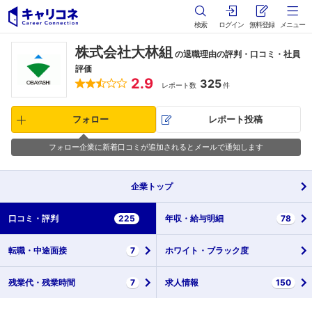
検索
ログイン
無料登録
メニュー
株式会社大林組
の退職理由の評判・口コミ・社員
評価
2.9
325
レポート数
件
フォロー
レポート投稿
フォロー企業に新着口コミが追加されるとメールで通知します
企業
トップ
口コミ・
評判
225
年収・
給与明細
78
転職・
中途面接
7
ホワイト・
ブラック度
残業代・
残業時間
7
求人情報
150