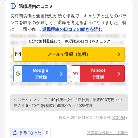
退職理由の口コミ
長時間労働と全国転勤が続く環境で、キャリアと生活のバラ
ンスを取るのが難しく、退職を考えるようになりました。特
に、上司が多 ...
退職理由の口コミの続きを読む
１分で無料登録して、60万社の口コミをチェック
メールで登録（無料）
Google
Yahoo!
で登録
で登録
システムエンジニア
40代後半女性
正社員
年収500万円
中
途入社 5～10年 (投稿時に退職済み)
2025年度
投稿日:
2025-11-03
（記事番号:
973094
）
参考になった
0
不適切な投稿として報告