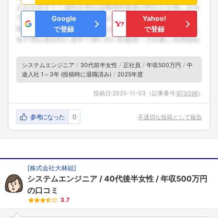
Google
Yahoo!
で登録
で登録
システムエンジニア
30代前半女性
正社員
年収500万円
中
途入社 1～3年 (投稿時に退職済み)
2025年度
投稿日:
2025-11-03
（記事番号:
973096
）
参考になった
0
不適切な投稿として報告
[
株式会社大林組
]
システムエンジニア
40代後半女性
年収500万円
の口コミ
3.7