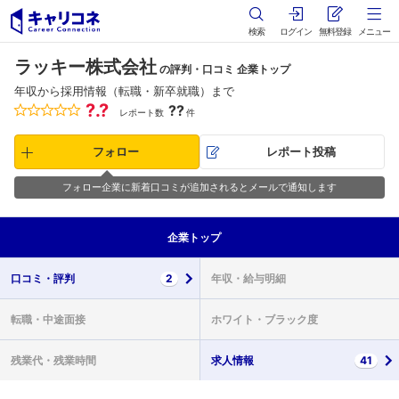
検索
ログイン
無料登録
メニュー
ラッキー株式会社
の評判・口コミ 企業トップ
年収から採用情報（転職・新卒就職）まで
?.?
??
レポート数
件
フォロー
レポート投稿
フォロー企業に新着口コミが追加されるとメールで通知します
企業
トップ
口コミ・
評判
2
年収・
給与明細
転職・
中途面接
ホワイト・
ブラック度
残業代・
残業時間
求人情報
41