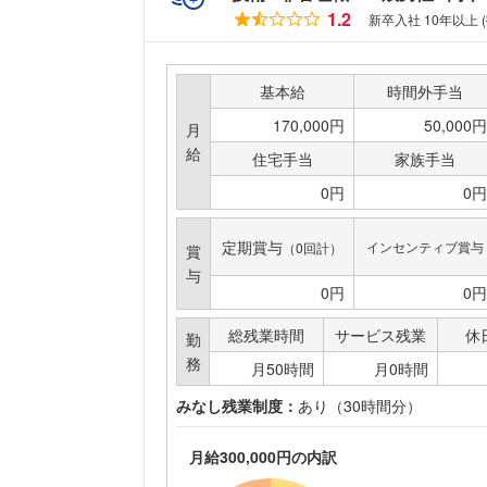
1.2
新卒入社 10年以上 
基本給
時間外手当
170,000円
50,000円
月
給
住宅手当
家族手当
0円
0円
定期賞与
インセンティブ賞与
（0回計）
賞
与
0円
0円
総残業時間
サービス残業
休
勤
務
月50時間
月0時間
みなし残業制度：
あり（30時間分）
月給300,000円の内訳