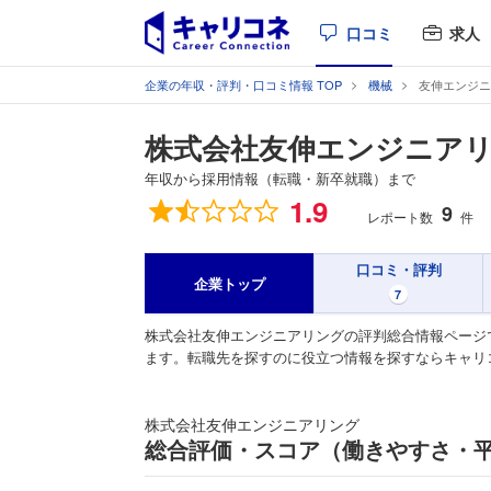
口コミ
求人
企業の年収・評判・口コミ情報 TOP
機械
友伸エンジニ
株式会社友伸エンジニア
年収から採用情報（転職・新卒就職）まで
総合評価
1.9
9
レポート数
件
口コミ・評判
企業トップ
7
株式会社友伸エンジニアリングの評判総合情報ページ
ます。転職先を探すのに役立つ情報を探すならキャリ
株式会社友伸エンジニアリング
総合評価・スコア（働きやすさ・