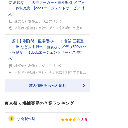
盤 新規なし／大手メーカーと長年取引 ／フォ
ロー体制充実 【dodaエージェントサービス 求
人】
株式会社友伸エンジニアリング
勤務地
＜勤務地詳細＞本社住所：東京都府中市是政2-16-
【府中】制御盤・配電盤のルート営業 三菱重
工・IHIなど大手担当／新規なし／年収500万〜
／転勤なし【dodaエージェントサービス 求
人】
株式会社友伸エンジニアリング
勤務地
＜勤務地詳細＞本社住所：東京都府中市是政2-16-
求人情報をもっと読む
東京都
×
機械業界
の企業ランキング
小松製作所
3.9