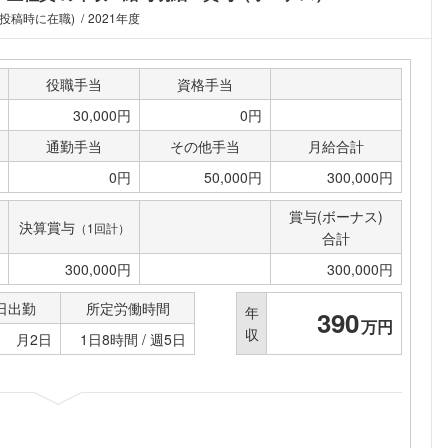
(投稿時に在職)
2021年度
役職手当
資格手当
30,000円
0円
通勤手当
その他手当
月給合計
0円
50,000円
300,000円
賞与(ボーナス)
決算賞与
（1回計）
合計
300,000円
300,000円
日出勤
所定労働時間
年
390
万円
収
月2日
1日8時間 / 週5日
フォローしました