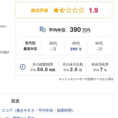
1.9
総合評価
390
平均年収
万円
世代別
20代
30代
40代
最高年収
--万
390
--万
万
月の残業時間
月の休日出勤
有休消化率
50.0
2.0
7
平均
平均
平均
時間
日
%
キャリコネユーザーの投稿データから算出
目次
・スコア（働きやすさ・平均年収・残業時間）