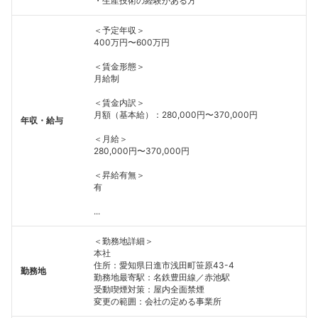
・生産技術の経験がある方
＜予定年収＞
400万円〜600万円
＜賃金形態＞
月給制
＜賃金内訳＞
月額（基本給）：280,000円〜370,000円
年収・給与
＜月給＞
280,000円〜370,000円
＜昇給有無＞
有
...
＜勤務地詳細＞
本社
住所：愛知県日進市浅田町笹原43-4
勤務地
勤務地最寄駅：名鉄豊田線／赤池駅
受動喫煙対策：屋内全面禁煙
変更の範囲：会社の定める事業所