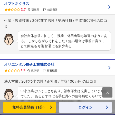
オプトネクサス
2.7
福島県
精密機器
生産・製造技術
30代前半男性
契約社員
年収150万円
会社自体は常に忙しく、残業、休日出勤も毎週のようにあ
る。 しかしながらそれをしたく無い場合は事前に言うこ
とで回避も可能 部署にも多少寄る…
オリエンタル技研工業株式会社
1.9
東京都
精密機器
法人営業
20代後半男性
正社員
年収400万円
中小企業ということもあり、福利厚生は充実していません

でした。 あるとすれば若手社員への住宅補助くらいで
す。３０を過ぎると追い出されるか、自…
無料会員登録（1分）
ログイン