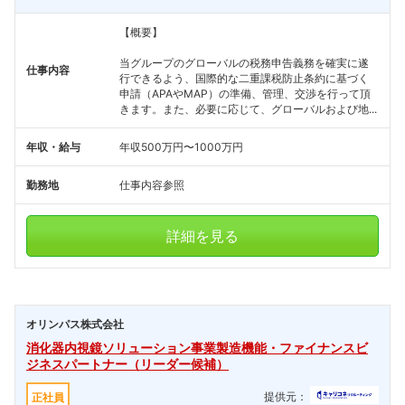
【概要】
当グループのグローバルの税務申告義務を確実に遂
仕事内容
行できるよう、国際的な二重課税防止条約に基づく
申請（APAやMAP）の準備、管理、交渉を行って頂
きます。また、必要に応じて、グローバルおよび地...
年収・給与
年収500万円〜1000万円
勤務地
仕事内容参照
詳細を見る
オリンパス株式会社
消化器内視鏡ソリューション事業製造機能・ファイナンスビ
ジネスパートナー（リーダー候補）
提供元：
正社員