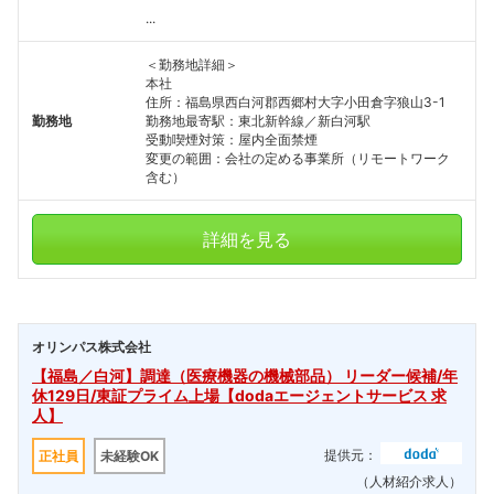
...
＜勤務地詳細＞
本社
住所：福島県西白河郡西郷村大字小田倉字狼山3-1
勤務地
勤務地最寄駅：東北新幹線／新白河駅
受動喫煙対策：屋内全面禁煙
変更の範囲：会社の定める事業所（リモートワーク
含む）
詳細を見る
オリンパス株式会社
【福島／白河】調達（医療機器の機械部品） リーダー候補/年
休129日/東証プライム上場【dodaエージェントサービス 求
人】
提供元：
正社員
未経験OK
（人材紹介求人）