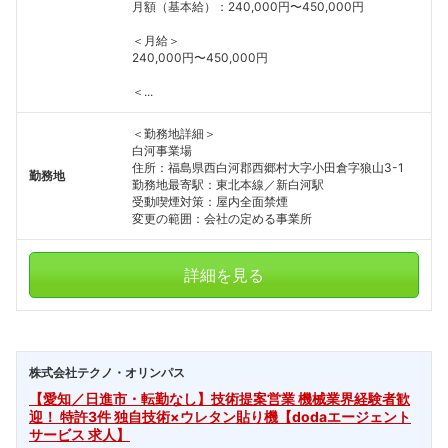
月額（基本給）：240,000円〜450,000円
＜月給＞
240,000円〜450,000円
＜...
＜勤務地詳細＞
白河事業場
住所：福島県西白河郡西郷村大字小田倉字狼山3-1
勤務地
勤務地最寄駅：東北本線／新白河駅
受動喫煙対策：屋内全面禁煙
変更の範囲：会社の定める事業所
詳細を見る
株式会社テクノ・オリンパス
【愛知／日進市・転勤なし】技術提案営業 機械業界経験者歓
迎！ 特許3件 独自技術×ウレタン貼り機【dodaエージェント
サービス 求人】