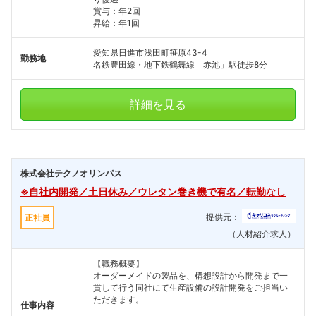
賞与：年2回
昇給：年1回
愛知県日進市浅田町笹原43-4
勤務地
名鉄豊田線・地下鉄鶴舞線「赤池」駅徒歩8分
詳細を見る
株式会社テクノオリンパス
※自社内開発／土日休み／ウレタン巻き機で有名／転勤なし
提供元：
正社員
（人材紹介求人）
【職務概要】
オーダーメイドの製品を、構想設計から開発まで一
貫して行う同社にて生産設備の設計開発をご担当い
ただきます。
仕事内容