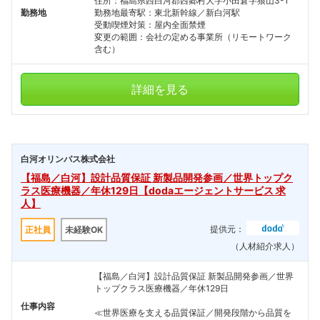
住所：福島県西白河郡西郷村大字小田倉字狼山3-1
こちらの企業もフォローしませんか？
勤務地
勤務地最寄駅：東北新幹線／新白河駅
受動喫煙対策：屋内全面禁煙
変更の範囲：会社の定める事業所（リモートワーク
含む）
詳細を見る
白河オリンパス株式会社
【福島／白河】設計品質保証 新製品開発参画／世界トップク
ラス医療機器／年休129日【dodaエージェントサービス 求
人】
提供元：
正社員
未経験OK
（人材紹介求人）
【福島／白河】設計品質保証 新製品開発参画／世界
トップクラス医療機器／年休129日
仕事内容
≪世界医療を支える品質保証／開発段階から品質を