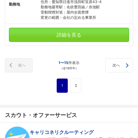
住所：愛知県日進市浅田町笹原43-4
勤務地
勤務地最寄駅：名鉄豊田線／赤池駅
受動喫煙対策：屋内全面禁煙
変更の範囲：会社の定める事業所
詳細を見る
1〜15
件表示
前へ
次へ
（全16件中）
1
2
スカウト・オファーサービス
キャリコネリクルーティング