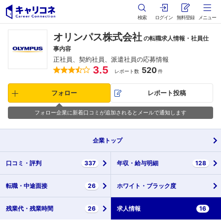
検索
ログイン
無料登録
メニュー
オリンパス株式会社
の転職求人情報・社員仕
事内容
正社員、契約社員、派遣社員の応募情報
3.5
520
レポート数
件
フォロー
レポート投稿
フォロー企業に新着口コミが追加されるとメールで通知します
企業
トップ
口コミ・
評判
337
年収・
給与明細
128
転職・
中途面接
26
ホワイト・
ブラック度
残業代・
残業時間
26
求人情報
16