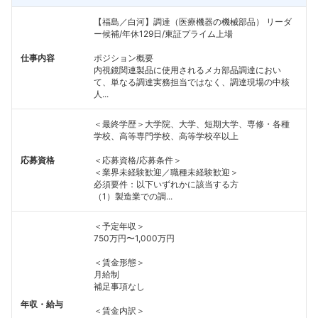
【福島／白河】調達（医療機器の機械部品） リーダ
ー候補/年休129日/東証プライム上場
仕事内容
ポジション概要
内視鏡関連製品に使用されるメカ部品調達におい
て、単なる調達実務担当ではなく、調達現場の中核
人...
＜最終学歴＞大学院、大学、短期大学、専修・各種
学校、高等専門学校、高等学校卒以上
応募資格
＜応募資格/応募条件＞
＜業界未経験歓迎／職種未経験歓迎＞
必須要件：以下いずれかに該当する方
（1）製造業での調...
＜予定年収＞
750万円〜1,000万円
＜賃金形態＞
月給制
補足事項なし
年収・給与
＜賃金内訳＞