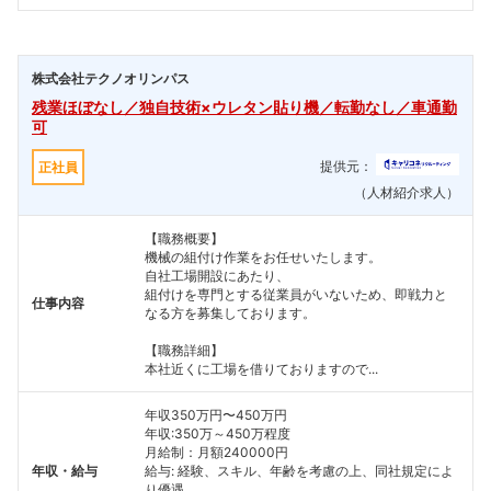
株式会社テクノオリンパス
残業ほぼなし／独自技術×ウレタン貼り機／転勤なし／車通勤
可
提供元：
正社員
（人材紹介求人）
【職務概要】
機械の組付け作業をお任せいたします。
自社工場開設にあたり、
組付けを専門とする従業員がいないため、即戦力と
仕事内容
なる方を募集しております。
【職務詳細】
本社近くに工場を借りておりますので...
年収350万円〜450万円
年収:350万～450万程度
月給制：月額240000円
年収・給与
給与: 経験、スキル、年齢を考慮の上、同社規定によ
り優遇