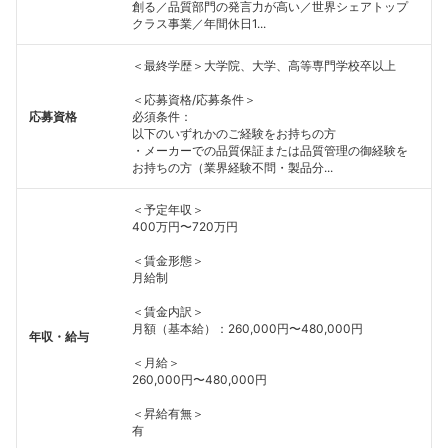
創る／品質部門の発言力が高い／世界シェアトップ
クラス事業／年間休日1...
＜最終学歴＞大学院、大学、高等専門学校卒以上
＜応募資格/応募条件＞
応募資格
必須条件：
以下のいずれかのご経験をお持ちの方
・メーカーでの品質保証または品質管理の御経験を
お持ちの方（業界経験不問・製品分...
＜予定年収＞
400万円〜720万円
＜賃金形態＞
月給制
＜賃金内訳＞
月額（基本給）：260,000円〜480,000円
年収・給与
＜月給＞
260,000円〜480,000円
＜昇給有無＞
有