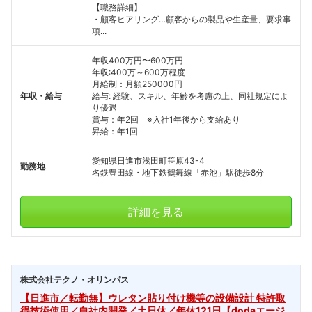
【職務詳細】
・顧客ヒアリング…顧客からの製品や生産量、要求事
項...
年収400万円〜600万円
年収:400万～600万程度
月給制：月額250000円
年収・給与
給与: 経験、スキル、年齢を考慮の上、同社規定によ
り優遇
賞与：年2回 ※入社1年後から支給あり
昇給：年1回
愛知県日進市浅田町笹原43-4
勤務地
名鉄豊田線・地下鉄鶴舞線「赤池」駅徒歩8分
詳細を見る
株式会社テクノ・オリンパス
【日進市／転勤無】ウレタン貼り付け機等の設備設計 特許取
得技術使用／自社内開発／土日休／年休121日【dodaエージ