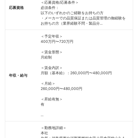
＜応募資格/応募条件＞
応募資格
必須条件：
以下のいずれかのご経験をお持ちの方
・メーカーでの品質保証または品質管理の御経験を
お持ちの方（業界経験不問・製品分...
＜予定年収＞
400万円〜720万円
＜賃金形態＞
月給制
＜賃金内訳＞
月額（基本給）：260,000円〜480,000円
年収・給与
＜月給＞
260,000円〜480,000円
＜昇給有無＞
有
...
＜勤務地詳細＞
フォローしました
本社