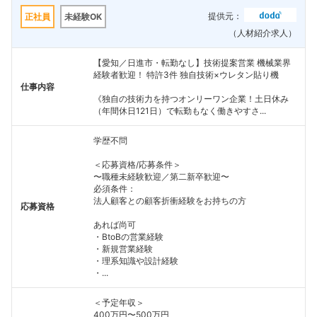
提供元：
正社員
未経験OK
（人材紹介求人）
【愛知／日進市・転勤なし】技術提案営業 機械業界
経験者歓迎！ 特許3件 独自技術×ウレタン貼り機
仕事内容
《独自の技術力を持つオンリーワン企業！土日休み
（年間休日121日）で転勤もなく働きやすさ...
学歴不問
＜応募資格/応募条件＞
〜職種未経験歓迎／第二新卒歓迎〜
必須条件：
法人顧客との顧客折衝経験をお持ちの方
応募資格
あれば尚可
・BtoBの営業経験
・新規営業経験
・理系知識や設計経験
・...
＜予定年収＞
400万円〜500万円