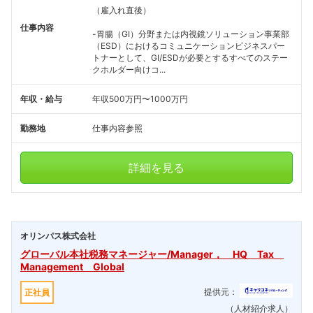
（雇入れ直後）
仕事内容
-胃腸（GI）分野または内視鏡ソリューション事業部
（ESD）におけるコミュニケーションビジネスパー
トナーとして、GI/ESDが必要とするすべてのステー
クホルダー向けコ...
年収・給与
年収500万円〜1000万円
勤務地
仕事内容参照
詳細を見る
オリンパス株式会社
グローバル本社税務マネージャー/Manager， HQ Tax
Management Global
提供元：
正社員
（人材紹介求人）