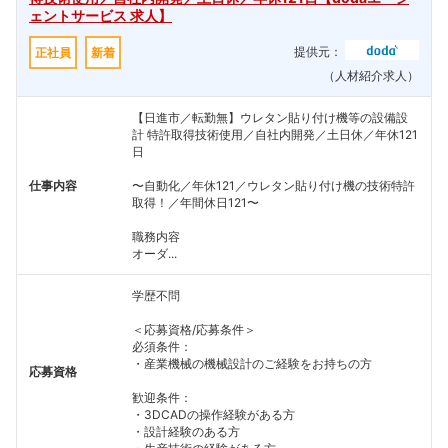
ェントサービス 求人】
提供元：
正社員
新着
（人材紹介求人）
【日進市／転勤無】ウレタン貼り付け機等の設備設
計 特許取得技術使用／自社内開発／土日休／年休121
日
仕事内容
〜自動化／年休121／ウレタン貼り付け機の技術特許
取得！／年間休日121〜
職務内容
オーダ...
学歴不問
＜応募資格/応募条件＞
必須条件：
・産業機械の機械設計のご経験をお持ちの方
応募資格
歓迎条件：
・3DCADの操作経験がある方
・設計経験のある方