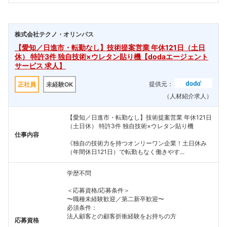
株式会社テクノ・オリンパス
【愛知／日進市・転勤なし】技術提案営業 年休121日（土日
休） 特許3件 独自技術×ウレタン貼り機【dodaエージェント
サービス 求人】
提供元：
正社員
未経験OK
（人材紹介求人）
【愛知／日進市・転勤なし】技術提案営業 年休121日
（土日休） 特許3件 独自技術×ウレタン貼り機
仕事内容
《独自の技術力を持つオンリーワン企業！土日休み
（年間休日121日）で転勤もなく働きやす...
学歴不問
＜応募資格/応募条件＞
〜職種未経験歓迎／第二新卒歓迎〜
必須条件：
法人顧客との顧客折衝経験をお持ちの方
応募資格