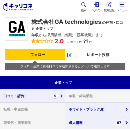
検索
ログイン
無料登録
メニュー
株式会社GA technologies
の評判・口コ
ミ 企業トップ
年収から採用情報（転職・新卒就職）まで
2.0
??
レポート数
件
フォロー
レポート投稿
フォロー企業に新着口コミが追加されるとメールで通知します
企業
トップ
口コミ・
評判
5
年収・
給与明細
転職・
中途面接
ホワイト・
ブラック度
残業代・
残業時間
求人情報
97