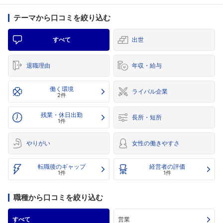
テーマから口コミを絞り込む
すべて
出世
退職理由
年収・給与
働く環境
ライバル企業
2件
残業・休日出勤
長所・短所
1件
やりがい
女性の働きやすさ
転職後のギャップ
経営者の評価
1件
1件
職種から口コミを絞り込む
すべて
営業