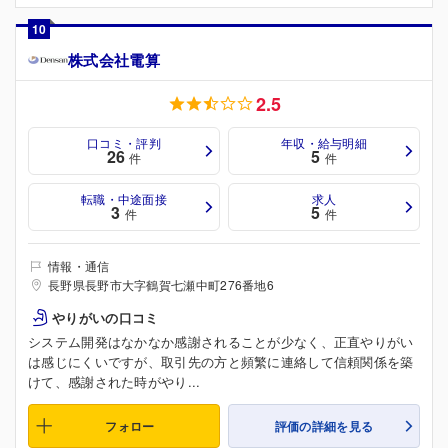
10
株式会社電算
2.5
口コミ・評判
年収・給与明細
26
5
件
件
転職・中途面接
求人
3
5
件
件
情報・通信
長野県長野市大字鶴賀七瀬中町276番地6
やりがいの口コミ
システム開発はなかなか感謝されることが少なく、正直やりがい
は感じにくいですが、取引先の方と頻繁に連絡して信頼関係を築
けて、感謝された時がやり...
フォロー
評価の詳細を見る