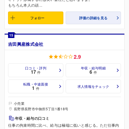
もちろん本人の頑...
フォロー
評価の詳細を見る
15
吉田興産株式会社
2.9
口コミ・評判
年収・給与明細
17
6
件
件
転職・中途面接
求人情報をチェック
1
件
小売業
長野県長野市中御所5丁目1番18号
年収・給与の口コミ
仕事の拘束時間に比べ、給与は極端に低いと感じる。ただ仕事内