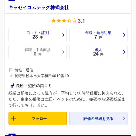
キッセイコムテック株式会社
3.1
口コミ・評判
年収・給与明細
28
7
件
件
転職・中途面接
求人
0
24
件
件
情報・通信
長野県松本市大字和田4010番10
長所・短所の口コミ
残業は部署によって違うが、平均して30時間程度に抑えられる。
ただ、東京の部署は土日イベントのために、徹夜やら深夜残業ま
で行っており、若い...
フォロー
評価の詳細を見る