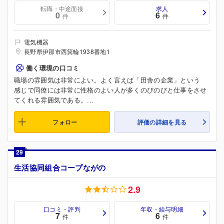
転職・中途面接
求人
0
6
件
件
電気機器
長野県伊那市西箕輪1938番地1
働く環境の口コミ
職場の雰囲気は非常によい。よく言えば「田舎の企業」という
感じで同僚には非常に性格のよい人が多くのびのびと仕事をさせ
てくれる雰囲気である。...
フォロー
評価の詳細を見る
29
生活協同組合コープながの
2.9
口コミ・評判
年収・給与明細
7
6
件
件