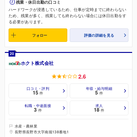
残業・休日出勤の口コミ
ハードワークが浸透しているため、仕事が定時までに終わらない
ため、残業が多く、残業しても終わらない場合には休日出勤をす
る必要があります。
フォロー
評価の詳細を見る
20
ホクト株式会社
2.6
口コミ・評判
年収・給与明細
15
5
件
件
転職・中途面接
求人
3
18
件
件
水産・農林業
長野県長野市大字南堀138番地1