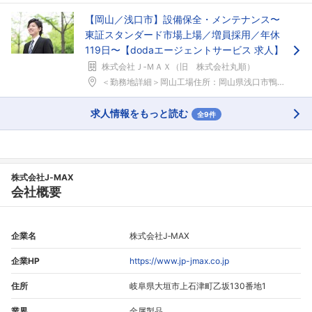
【岡山／浅口市】設備保全・メンテナンス〜
東証スタンダード市場上場／増員採用／年休
119日〜【dodaエージェントサービス 求人】
株式会社Ｊ‐ＭＡＸ（旧 株式会社丸順）
＜勤務地詳細＞岡山工場住所：岡山県浅口市鴨方町六条...
求人情報をもっと読む
全9件
株式会社J‐MAX
会社概要
企業名
株式会社J‐MAX
企業HP
https://www.jp-jmax.co.jp
住所
岐阜県大垣市上石津町乙坂130番地1
業界
金属製品