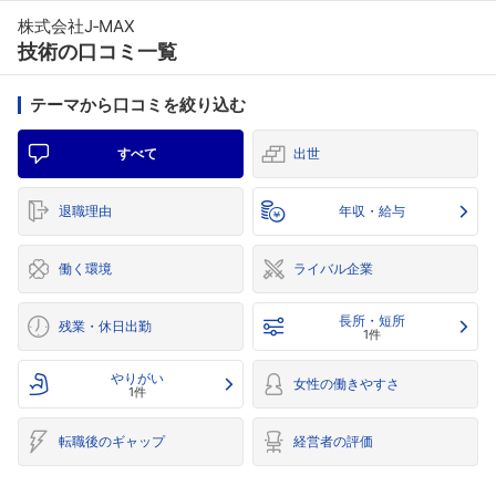
株式会社J‐MAX
技術の口コミ一覧
テーマから口コミを絞り込む
すべて
出世
退職理由
年収・給与
働く環境
ライバル企業
長所・短所
残業・休日出勤
1件
やりがい
女性の働きやすさ
1件
転職後のギャップ
経営者の評価