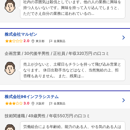
社内の雰囲気は殺伐としています。他の人の業務に興味を
持つ人もいないです。興味を持って入り込んでしまうと、
ただでさえ自分の業務に追われているの…
株式会社マルゼン
2.0
東京都
金属製品
企画営業
30代後半男性
正社員
年収320万円
売上が少ないと、土曜日もチラシを持って飛び込み営業と
なります。 休日出勤手当などはなく、当然無給の上、拒
否権もありません。 また、残業は…
株式会社IHIインフラシステム
3.0
大阪府
金属製品
技術関連職
49歳男性
年収550万円
労働組合による年齢給。能力のある人、やる気のある人は