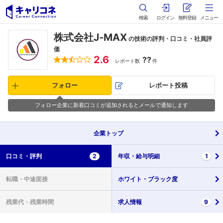
検索
ログイン
無料登録
メニュー
株式会社J‐MAX
の技術の評判・口コミ・社員評
価
2.6
??
レポート数
件
フォロー
レポート投稿
フォロー企業に新着口コミが追加されるとメールで通知します
企業
トップ
口コミ・
評判
2
年収・
給与明細
1
転職・
中途面接
ホワイト・
ブラック度
残業代・
残業時間
求人情報
9