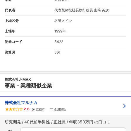
代表者
代表取締役社長執行役員 山﨑 英次
上場区分
名証メイン
上場年
1999年
証券コード
3422
決算月
3月
株式会社J‐MAX
事業・業種類似企業
株式会社マルナカ
2.6
京都府
金属製品
研究開発
40代前半男性
正社員
年収350万円