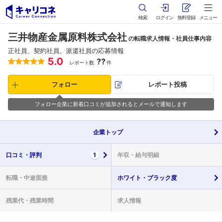
検索
ログイン
無料登録
メニュー
三井物産金属原料株式会社
の転職求人情報・社員仕事内容
正社員、契約社員、派遣社員の応募情報
5.0
??
レポート数
件
フォロー
レポート投稿
フォロー企業に新着口コミが追加されるとメールで通知します
企業
トップ
口コミ・
評判
1
年収・
給与明細
転職・
中途面接
ホワイト・
ブラック度
残業代・
残業時間
求人情報