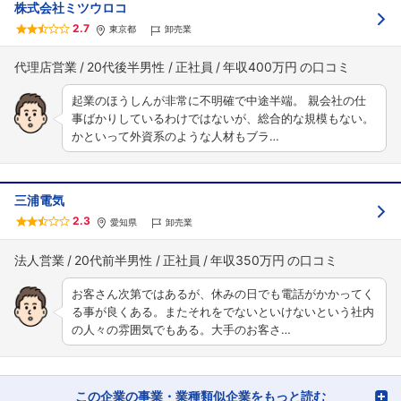
株式会社ミツウロコ
2.7
東京都
卸売業
代理店営業
20代後半男性
正社員
年収400万円
起業のほうしんが非常に不明確で中途半端。 親会社の仕
事ばかりしているわけではないが、総合的な規模もない。
かといって外資系のような人材もブラ…
三浦電気
フォローしました
2.3
愛知県
卸売業
こちらの企業もフォローしませんか？
法人営業
20代前半男性
正社員
年収350万円
お客さん次第ではあるが、休みの日でも電話がかかってく
る事が良くある。またそれをでないといけないという社内
の人々の雰囲気でもある。大手のお客さ…
この企業の事業・業種類似企業をもっと読む