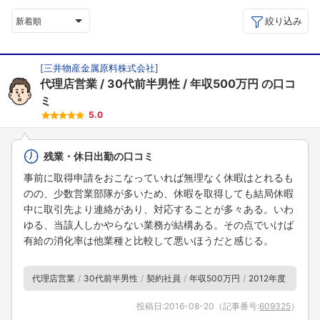
絞り込み
新着順
[
三井物産金属原料株式会社
]
代理店営業
30代前半男性
年収500万円
の口コ
ミ
5.0
残業・休日出勤の口コミ
事前に取得申請をおこなっていれば無理なく休暇はとれるも
のの、少数営業部隊が多いため、休暇を取得しても結局休暇
中に取引先より連絡があり、対応することが多々ある。いわ
ゆる、当該人しかやらない業務が結構ある。その点でいけば
有給の消化率は他業種と比較して悪いほうだと感じる。
代理店営業
30代前半男性
契約社員
年収500万円
2012年度
投稿日:
2016-08-20
（記事番号:
609325
）