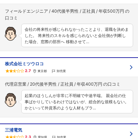
フィールドエンジニア
40代後半男性
正社員
年収500万円
会社の将来性が感じられなかったことより、退職を決めま
した。 将来性のスキルを感じられないと会社側が判断し
た場合、窓際の部所へ 移動させて…
株式会社ミツウロコ
2.7
東京都
卸売業
代理店営業
20代後半男性
正社員
年収400万円
起業のほうしんが非常に不明確で中途半端。 親会社の仕
事ばかりしているわけではないが、総合的な規模もない。
かといって外資系のような人材もブラ…
三浦電気
2.3
愛知県
卸売業