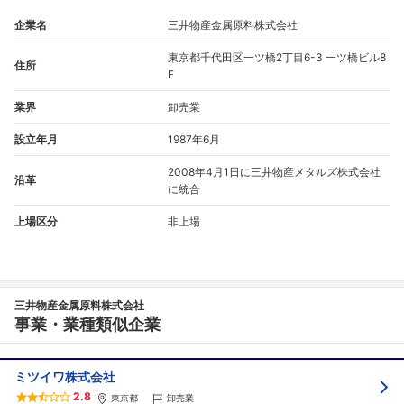
こちらの企業もフォローしませんか？
企業名
三井物産金属原料株式会社
東京都千代田区一ツ橋2丁目6-3 一ツ橋ビル8
住所
F
業界
卸売業
設立年月
1987年6月
2008年4月1日に三井物産メタルズ株式会社
沿革
に統合
上場区分
非上場
三井物産金属原料株式会社
事業・業種類似企業
ミツイワ株式会社
2.8
東京都
卸売業