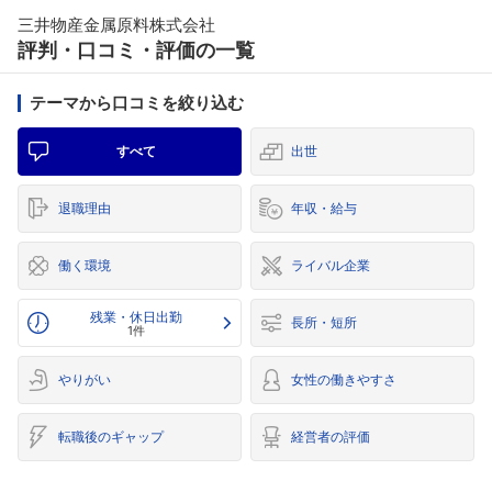
三井物産金属原料株式会社
評判・口コミ・評価の一覧
テーマから口コミを絞り込む
すべて
出世
退職理由
年収・給与
働く環境
ライバル企業
残業・休日出勤
長所・短所
1件
やりがい
女性の働きやすさ
転職後のギャップ
経営者の評価