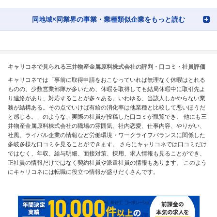
同地域×同業界の事業・業種類似企業をもっと読む
キャリコネで見られる三井物産金属原料株式会社の評判・口コミ・社員評価
キャリコネでは「事前に取得申請をおこなっていれば無理なく休暇はとれる
ものの、少数営業部隊が多いため、休暇を取得しても結局休暇中に取引先よ
り連絡があり、対応することが多々ある。いわゆる、当該人しかやらない業
務が結構ある。その点でいけば有給の消化率は他業種と比較して悪いほうだ
と感じる。」のような、実際の社員が投稿した口コミが観覧でき、 他にも三
井物産金属原料株式会社の職場の雰囲気、社内恋愛、仕事内容、やりがい、
社風、ライバル企業の情報など労働環境・ワークライフバランスに関係した
多岐多様な口コミを見ることができます。 さらにキャリコネでは口コミだけ
ではなく、年収、給与明細、面接対策、採用、求人情報も見ることができ、
正社員の情報だけではなく契約社員や派遣社員の情報もあります。 このよう
にキャリコネには転職に役立つ情報が盛りだくさんです。