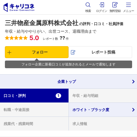
検索
ログイン
無料登録
メニュー
三井物産金属原料株式会社
の評判・口コミ・社員評価
年収・給与ややりがい、出世コース、退職理由まで
5.0
??
レポート数
件
フォロー
レポート投稿
フォロー企業に新着口コミが追加されるとメールで通知します
企業
トップ
口コミ・
評判
1
年収・
給与明細
転職・
中途面接
ホワイト・
ブラック度
残業代・
残業時間
求人情報