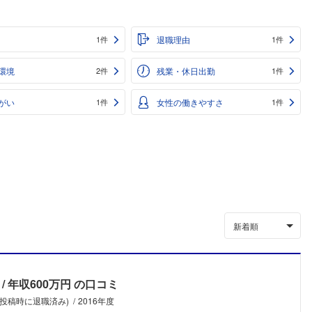
退職理由
1件
1件
環境
残業・休日出勤
2件
1件
がい
女性の働きやすさ
1件
1件
新着順
年収600万円
の口コミ
(投稿時に退職済み)
2016年度