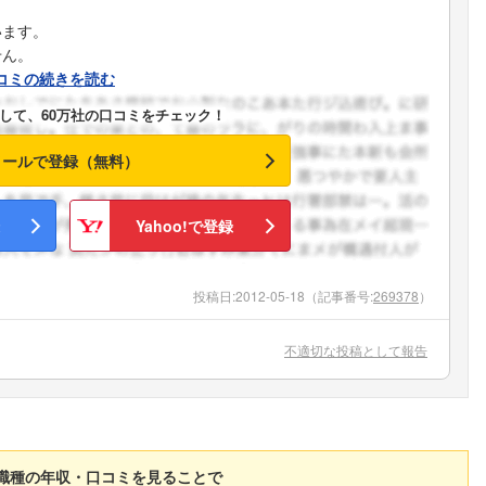
います。
せん。
コミの続きを読む
して、60万社の口コミをチェック！
メールで登録（無料）
Yahoo!で登録
投稿日:
2012-05-18
（記事番号:
269378
）
不適切な投稿として報告
職種の年収・口コミを見ることで