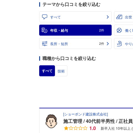
テーマから口コミを絞り込む
すべて
出世
年収・給与
働く
2件
長所・短所
やり
2件
職種から口コミを絞り込む
すべて
技術
[
ショーボンド建設株式会社
]
施工管理
40代前半男性
正社員
1.0
新卒入社 10年以上 