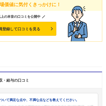
場価値に気付くきっかけに！
以上の本音の口コミを公開中
員登録して口コミを見る
収・給与
の口コミ
フォローしました
ついて満足な点や、不満な点などを教えてください。