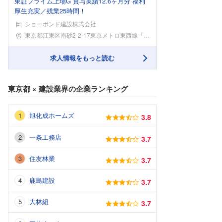
東証プライム上場G 賞与実績12.6ヶ月分 福利
厚生充実／残業25時間！
ショーボンド建設株式会社
勤務地
東京都江東区南砂2-2-17東京メトロ東西線「東陽
求人情報をもっと読む
東京都
×
建設業界
の企業ランキング
旭化成ホームズ
3.8
一条工務店
3.7
住友林業
3.7
鹿島建設
3.7
大林組
3.7