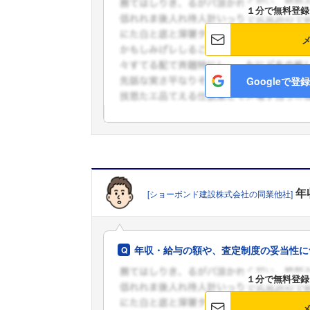
１分で無料登録
Googleで登録
年
[ショーボンド建設株式会社の同業他社]
年収・給与の額や、査定制度の妥当性に
１分で無料登録