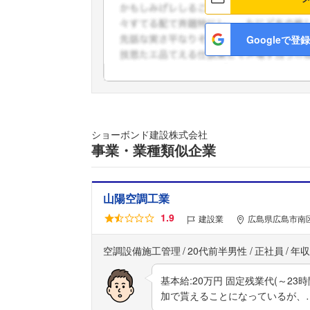
Googleで登録
ショーボンド建設株式会社
事業・業種類似企業
山陽空調工業
1.9
建設業
広島県広島市南区
空調設備施工管理
20代前半男性
正社員
年収
基本給:20万円 固定残業代(～23
加で貰えることになっているが、