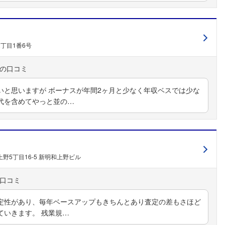
丁目1番6号
いと思いますが ボーナスが年間2ヶ月と少なく年収ベスでは少な
代を含めてやっと並の…
野5丁目16-5 新明和上野ビル
定性があり、毎年ベースアップもきちんとあり査定の差もさほど
ていきます。 残業規…