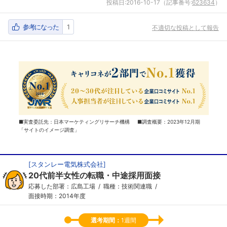
投稿日:
2016-10-17
（記事番号:
623634
）
参考になった
1
不適切な投稿として報告
■実査委託先：日本マーケティングリサーチ機構 ■調査概要：2023年12月期
「サイトのイメージ調査」
[
スタンレー電気株式会社
]
20代前半女性の転職・中途採用面接
応募した部署：広島工場
職種：技術関連職
面接時期：2014年度
選考期間：
1週間