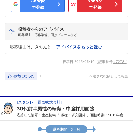
Google
Yahoo!
で登録
で登録
投稿者からのアドバイス
応募理由、応募準備、面接プロセスなど
応募理由は、きちんと…
アドバイスをもっと読む
投稿日:
2015-05-10
（記事番号:
472781
）
参考になった
1
不適切な投稿として報告
[
スタンレー電気株式会社
]
30代前半男性の転職・中途採用面接
応募した部署：生産技術
職種：研究開発
面接時期：2011年度
選考期間：
3ヶ月