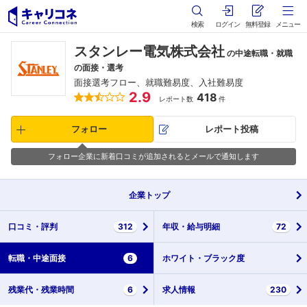
検索
ログイン
無料登録
メニュー
スタンレー電気株式会社
の中途転職・就職
の面接・選考
面接選考フロー、就職難易度、入社難易度
2.9
418
レポート数
件
フォロー
レポート投稿
フォロー企業に新着口コミが追加されるとメールで通知します
企業
トップ
口コミ・
評判
312
年収・
給与明細
72
転職・
中途面接
6
ホワイト・
ブラック度
残業代・
残業時間
6
求人情報
230