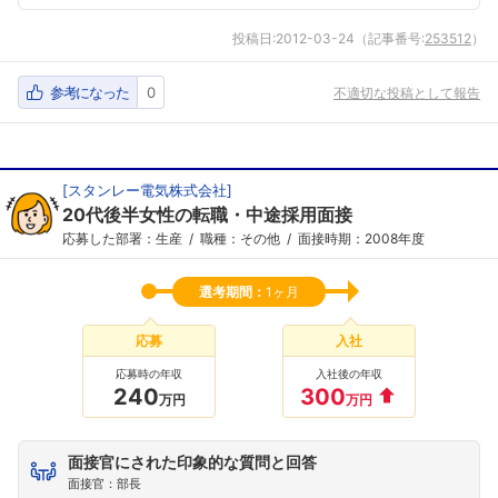
投稿日:
2012-03-24
（記事番号:
253512
）
参考になった
0
不適切な投稿として報告
[
スタンレー電気株式会社
]
20代後半女性の転職・中途採用面接
応募した部署：生産
職種：その他
面接時期：2008年度
選考期間：
1ヶ月
応募
入社
応募時の年収
入社後の年収
240
300
万円
万円
面接官にされた印象的な質問と回答
面接官：部長