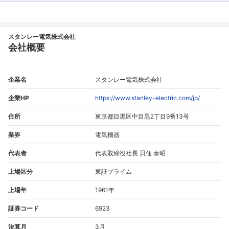
スタンレー電気株式会社
会社概要
企業名
スタンレー電気株式会社
企業HP
https://www.stanley-electric.com/jp/
住所
東京都目黒区中目黒2丁目9番13号
業界
電気機器
代表者
代表取締役社長 貝住 泰昭
上場区分
東証プライム
上場年
1961年
証券コード
6923
決算月
3月