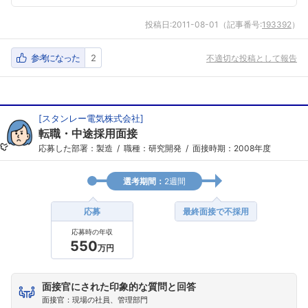
投稿日:
2011-08-01
（記事番号:
193392
）
参考になった
2
不適切な投稿として報告
フォローしました
こちらの企業もフォローしませんか？
[
スタンレー電気株式会社
]
転職・中途採用面接
応募した部署：製造
職種：研究開発
面接時期：2008年度
選考期間：
2週間
応募
最終面接で不採用
応募時の年収
550
万円
面接官にされた印象的な質問と回答
面接官：現場の社員、管理部門