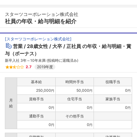
スターツコーポレーション株式会社
社員の年収・給与明細を紹介
[
スターツコーポレーション株式会社
]
営業
28歳女性
大卒
正社員
の年収・給与明細・賞
与（ボーナス）
新卒入社 3年～10年未満 (投稿時に退職済み)
2.7
2019年度
基本給
時間外手当
役職手当
250,000
50,000
0
円
円
円
資格手当
住宅手当
家族手当
月
給
0
0
0
円
円
円
通勤手当
その他手当
0
0
円
円