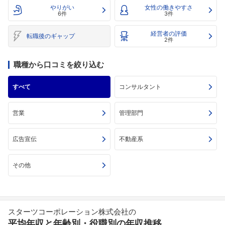
やりがい
女性の働きやすさ
6件
3件
経営者の評価
転職後のギャップ
2件
職種から口コミを絞り込む
すべて
コンサルタント
営業
管理部門
広告宣伝
不動産系
その他
スターツコーポレーション株式会社の
平均年収と年齢別・役職別の年収推移