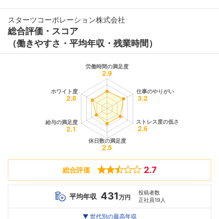
スターツコーポレーション株式会社
総合評価・スコア
（働きやすさ・平均年収・残業時間）
2.7
総合評価
投稿者数
431
平均年収
万円
正社員19人
世代別
20代
▼ 世代別の最高年収
30代
40代