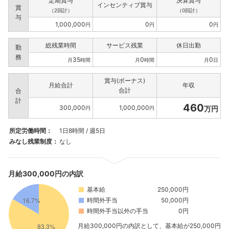
定期賞与
決算賞与
インセンティブ賞与
賞
（2回計）
（0回計）
与
1,000,000
0
0
円
円
円
総残業時間
サービス残業
休日出勤
勤
務
35
0
0
月
時間
月
時間
月
日
賞与(ボーナス)
月給合計
年収
合計
合
計
460
300,000
1,000,000
万円
円
円
所定労働時間：
1日8時間 / 週5日
みなし残業制度：
なし
月給300,000円の内訳
基本給
250,000円
時間外手当
50,000円
時間外手当以外の手当
0円
月給300,000円の内訳として、基本給が250,000円