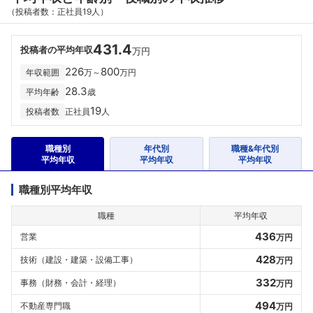
（投稿者数：正社員19人）
431.4
投稿者の平均年収
万円
226
800
年収範囲
万～
万円
28.3
平均年齢
歳
19
投稿者数
正社員
人
職種別
年代別
職種&年代別
平均年収
平均年収
平均年収
職種別平均年収
職種
平均年収
436
営業
万円
428
技術（建設・建築・設備工事）
万円
332
事務（財務・会計・経理）
万円
494
不動産専門職
万円