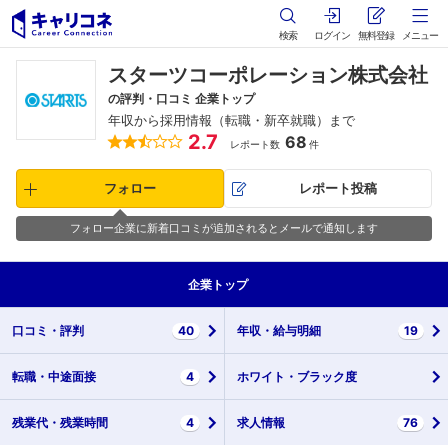
検索
ログイン
無料登録
メニュー
スターツコーポレーション株式会社
の評判・口コミ 企業トップ
年収から採用情報（転職・新卒就職）まで
2.7
68
レポート数
件
フォロー
レポート投稿
フォロー企業に新着口コミが追加されるとメールで通知します
企業
トップ
口コミ・
評判
40
年収・
給与明細
19
転職・
中途面接
4
ホワイト・
ブラック度
残業代・
残業時間
4
求人情報
76