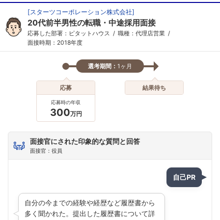
[
スターツコーポレーション株式会社
]
20代前半男性の転職・中途採用面接
応募した部署：ピタットハウス
職種：代理店営業
面接時期：2018年度
選考期間：
1ヶ月
応募
結果待ち
応募時の年収
300
万円
面接官にされた印象的な質問と回答
面接官：役員
自己PR
自分の今までの経験や経歴など履歴書から
多く聞かれた。提出した履歴書について詳