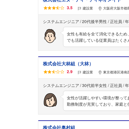
3.5
建設業
大阪府大阪市都島
システムエンジニア
20代後半男性
正社員
年
女性も有給を全て消化できるため
でも活躍している従業員はたくさ
株式会社大林組（大林）
2.9
建設業
東京都港区港南2
システムエンジニア
30代前半女性
正社員
年
女性が活躍しやすい環境が整って
勤務制度が充実しており、家庭と
株式会社奥村組