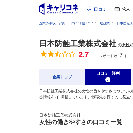
口コミ
求人
企業の年収・評判・口コミ情報 TOP
建設業
日本防蝕工
日本防蝕工業株式会社
の女性
総合評価
2.7
7
レポート数
件
口コミ・評判
企業トップ
7
日本防蝕工業株式会社の女性の働きやすさについての
る情報を7件掲載しています。転職先を探すのに役立
日本防蝕工業株式会社
女性の働きやすさの口コミ一覧