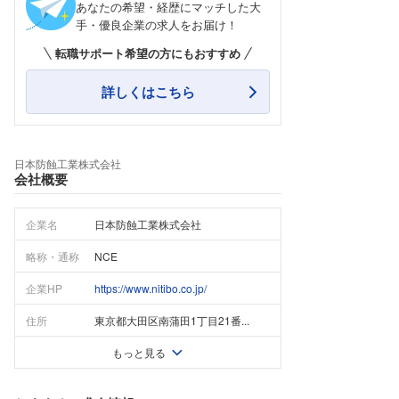
あなたの希望・経歴にマッチした大
手・優良企業の求人をお届け！
転職サポート希望の方にもおすすめ
詳しくはこちら
日本防蝕工業株式会社
会社概要
企業名
日本防蝕工業株式会社
略称・通称
NCE
企業HP
https://www.nitibo.co.jp/
住所
東京都大田区南蒲田1丁目21番...
もっと見る