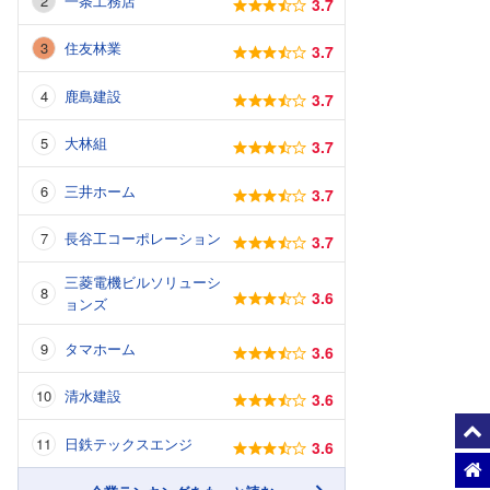
一条工務店
3.7
住友林業
3.7
鹿島建設
3.7
大林組
3.7
三井ホーム
3.7
長谷工コーポレーション
3.7
三菱電機ビルソリューシ
3.6
ョンズ
タマホーム
3.6
清水建設
3.6
日鉄テックスエンジ
3.6