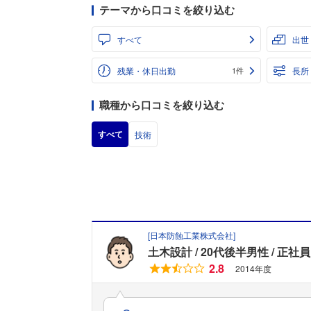
テーマから口コミを絞り込む
すべて
出世
残業・休日出勤
長所
1件
職種から口コミを絞り込む
すべて
技術
[
日本防蝕工業株式会社
]
土木設計
20代後半男性
正社員
2.8
2014年度