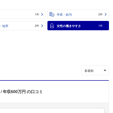
年収・給与
1件
2件
・短所
女性の働きやすさ
2件
1件
新着順
年収600万円
の口コミ