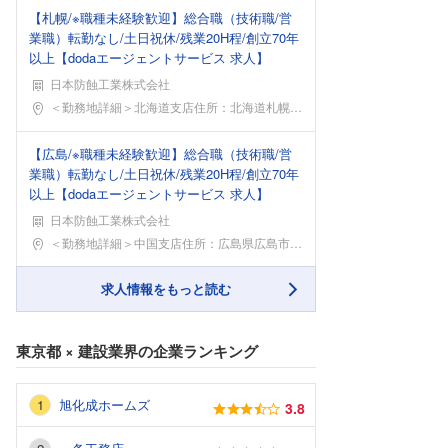
【札幌/※職種未経験歓迎】総合職（技術職/営
業職）転勤なし/土日祝休/残業20H程/創立70年
以上【dodaエージェントサービス 求人】
日本防蝕工業株式会社
勤務地
＜勤務地詳細＞北海道支店住所：北海道札幌市北区北七
【広島/※職種未経験歓迎】総合職（技術職/営
業職）転勤なし/土日祝休/残業20H程/創立70年
以上【dodaエージェントサービス 求人】
日本防蝕工業株式会社
勤務地
＜勤務地詳細＞中国支店住所：広島県広島市中区大手町
求人情報をもっと読む
東京都
×
建設業界
の企業ランキング
旭化成ホームズ
3.8