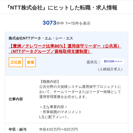
『NTT株式会社』にヒットした転職・求人情報
3073
件中 1〜15件を表示
株式会社NTTデータ・エム・シー・エス
【豊洲／テレワーク比率86%】運用保守リーダー（公共系）
（NTTデータグループ／資格取得支援制度）
提供元：
正社員
新着
（人材紹介求人）
【職務内容】
公共分野の大規模システム運用保守プロジェクトに
おいて、チームリーダーまたはリーダー候補として
運用管理業務をお任せします。
仕事内容
＜主な事業内容＞
・所掌範囲のマネジメント
L主に配下メンバ...
年収・給与
年収430万円〜620万円