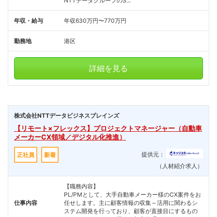
NTTデータグループのS...
年収・給与
年収630万円〜770万円
勤務地
港区
詳細を見る
株式会社NTTデータビジネスブレインズ
【リモート×フレックス】プロジェクトマネージャー（自動車
メーカーCX領域／デジタル化推進）
提供元：
正社員
新着
（人材紹介求人）
【職務内容】
PL/PMとして、大手自動車メーカー様のCX案件をお
仕事内容
任せします。主に顧客情報の収集～活用に関わるシ
ステム開発を行っており、顧客が直接目にするもの