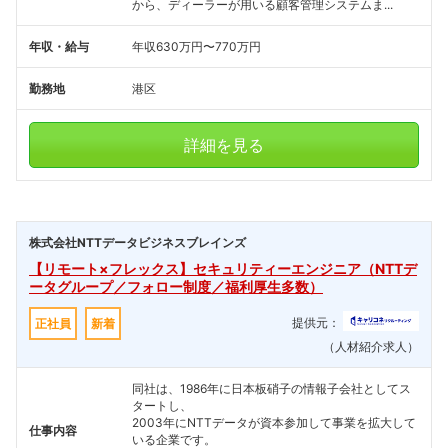
から、ディーラーが用いる顧客管理システムま...
年収・給与
年収630万円〜770万円
勤務地
港区
詳細を見る
株式会社NTTデータビジネスブレインズ
【リモート×フレックス】セキュリティーエンジニア（NTTデ
ータグループ／フォロー制度／福利厚生多数）
提供元：
正社員
新着
（人材紹介求人）
同社は、1986年に日本板硝子の情報子会社としてス
タートし、
2003年にNTTデータが資本参加して事業を拡大して
仕事内容
いる企業です。