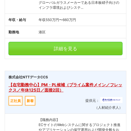
グローバルガラスメーカーである日本板硝子向けの
インフラ環境およびシステ...
年収・給与
年収550万円〜660万円
勤務地
港区
詳細を見る
株式会社NTTデータCCS
【在宅勤務中心】PM・PL候補（プライム案件メイン／フレッ
クス／年休125日／面接2回）
提供元：
正社員
新着
（人材紹介求人）
【職務内容】
ECサイトのWebシステムに関するプロジェクト推進
やアプリケーションの保守運用および開発全般をお