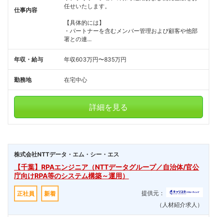
任せいたします。
仕事内容
【具体的には】
・パートナーを含むメンバー管理および顧客や他部
署との連...
年収・給与
年収603万円〜835万円
勤務地
在宅中心
詳細を見る
株式会社NTTデータ・エム・シー・エス
【千葉】RPAエンジニア（NTTデータグループ／自治体/官公
庁向けRPA等のシステム構築～運用）
提供元：
正社員
新着
（人材紹介求人）