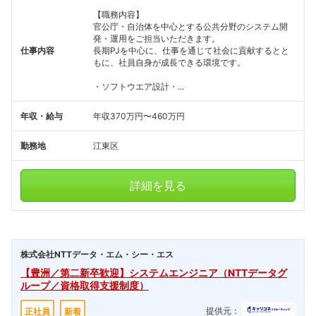
【職務内容】
官公庁・自治体を中心とする公共分野のシステム開
発・運用をご担当いただきます。
仕事内容
長期PJを中心に、仕事を通じて社会に貢献するとと
もに、社員自身が成長できる環境です。
・ソフトウエア設計・...
年収・給与
年収370万円〜460万円
勤務地
江東区
詳細を見る
株式会社NTTデータ・エム・シー・エス
【豊洲／第二新卒歓迎】システムエンジニア（NTTデータグ
ループ／資格取得支援制度）
提供元：
正社員
新着