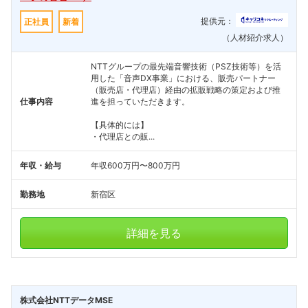
提供元：
正社員
新着
（人材紹介求人）
NTTグループの最先端音響技術（PSZ技術等）を活
用した「音声DX事業」における、販売パートナー
（販売店・代理店）経由の拡販戦略の策定および推
仕事内容
進を担っていただきます。
【具体的には】
・代理店との販...
年収・給与
年収600万円〜800万円
勤務地
新宿区
詳細を見る
株式会社NTTデータMSE