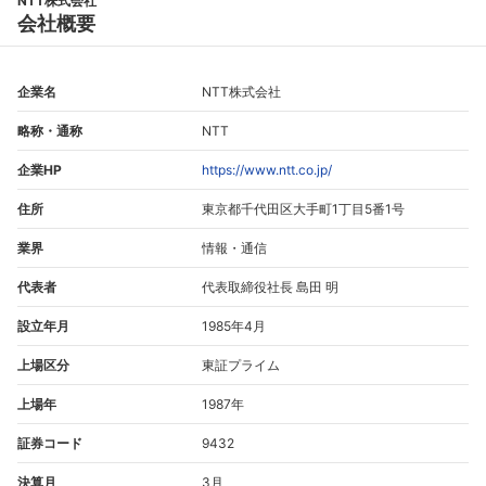
NTT株式会社
会社概要
企業名
NTT株式会社
略称・通称
NTT
企業HP
https://www.ntt.co.jp/
住所
東京都千代田区大手町1丁目5番1号
業界
情報・通信
代表者
代表取締役社長 島田 明
設立年月
1985年4月
上場区分
東証プライム
上場年
1987年
証券コード
9432
決算月
3月