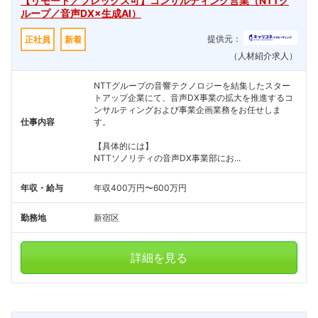
【リモート／フレックス可】コンサルティング営業（NTTグ
ループ／音声DX×生成AI）
提供元：
正社員
新着
（人材紹介求人）
NTTグループの音響テクノロジーを結集したスター
トアップ企業にて、音声DX事業の拡大を推進するコ
ンサルティングおよび事業企画業務をお任せしま
仕事内容
す。
【具体的には】
NTTソノリティの音声DX事業部にお...
年収・給与
年収400万円〜600万円
勤務地
新宿区
詳細を見る