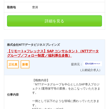
勤務地
豊洲
詳細を見る
株式会社NTTデータビジネスブレインズ
【リモート×フレックス】SAP コンサルタント（NTTデータ
グループ／フォロー制度／福利厚生多数）
提供元：
正社員
新着
（人材紹介求人）
【職務内容】
「NTTデータグループを中心としたSAP導入プロジ
ェクト/運用保守等の業務」をおこなっていただきま
す。
仕事内容
一例として以下のような領域に携わっていただきま
す。