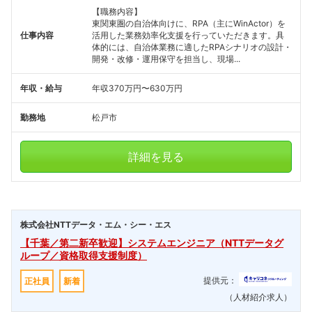
【職務内容】
東関東圏の自治体向けに、RPA（主にWinActor）を
仕事内容
活用した業務効率化支援を行っていただきます。具
体的には、自治体業務に適したRPAシナリオの設計・
開発・改修・運用保守を担当し、現場...
年収・給与
年収370万円〜630万円
勤務地
松戸市
詳細を見る
株式会社NTTデータ・エム・シー・エス
【千葉／第二新卒歓迎】システムエンジニア（NTTデータグ
ループ／資格取得支援制度）
提供元：
正社員
新着
（人材紹介求人）