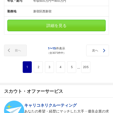
年収・給与
年収600万円〜900万円
勤務地
新宿区西新宿
詳細を見る
1〜15
件表示
前へ
次へ
（全3073件中）
…
1
2
3
4
5
205
スカウト・オファーサービス
キャリコネリクルーティング
あなたの希望・経歴にマッチした大手・優良企業の求