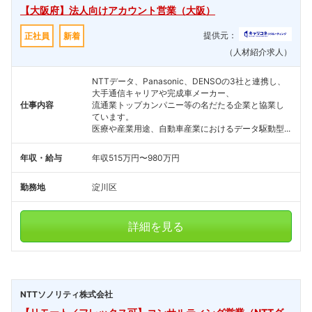
【大阪府】法人向けアカウント営業（大阪）
提供元：
正社員
新着
（人材紹介求人）
NTTデータ、Panasonic、DENSOの3社と連携し、
大手通信キャリアや完成車メーカー、
仕事内容
流通業トップカンパニー等の名だたる企業と協業し
ています。
医療や産業用途、自動車産業におけるデータ駆動型...
年収・給与
年収515万円〜980万円
勤務地
淀川区
詳細を見る
NTTソノリティ株式会社