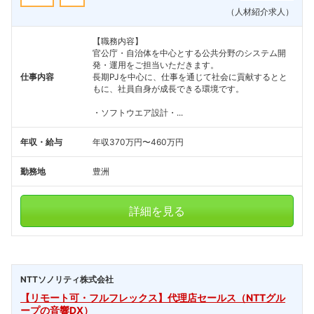
（人材紹介求人）
【職務内容】
官公庁・自治体を中心とする公共分野のシステム開
発・運用をご担当いただきます。
仕事内容
長期PJを中心に、仕事を通じて社会に貢献するとと
もに、社員自身が成長できる環境です。
・ソフトウエア設計・...
年収・給与
年収370万円〜460万円
勤務地
豊洲
詳細を見る
NTTソノリティ株式会社
【リモート可・フルフレックス】代理店セールス（NTTグル
ープの音響DX）