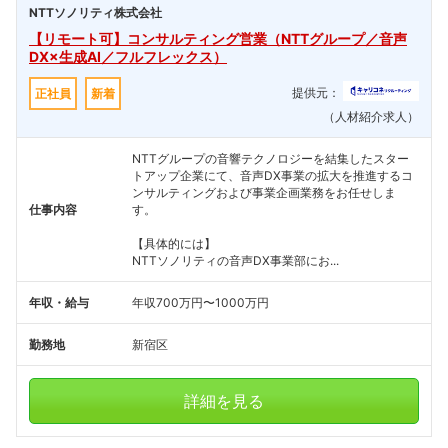
NTTソノリティ株式会社
【リモート可】コンサルティング営業（NTTグループ／音声
DX×生成AI／フルフレックス）
提供元：
正社員
新着
（人材紹介求人）
NTTグループの音響テクノロジーを結集したスター
トアップ企業にて、音声DX事業の拡大を推進するコ
ンサルティングおよび事業企画業務をお任せしま
仕事内容
す。
【具体的には】
NTTソノリティの音声DX事業部にお...
年収・給与
年収700万円〜1000万円
勤務地
新宿区
詳細を見る