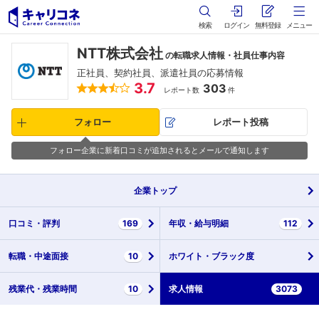
検索
ログイン
無料登録
メニュー
NTT株式会社
の転職求人情報・社員仕事内容
正社員、契約社員、派遣社員の応募情報
3.7
303
レポート数
件
フォロー
レポート投稿
フォロー企業に新着口コミが追加されるとメールで通知します
企業
トップ
口コミ・
評判
169
年収・
給与明細
112
転職・
中途面接
10
ホワイト・
ブラック度
残業代・
残業時間
10
求人情報
3073