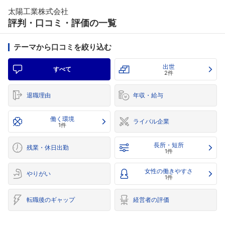
太陽工業株式会社
評判・口コミ・評価の一覧
テーマから口コミを絞り込む
出世
すべて
2件
退職理由
年収・給与
働く環境
ライバル企業
1件
長所・短所
残業・休日出勤
1件
女性の働きやすさ
やりがい
1件
転職後のギャップ
経営者の評価