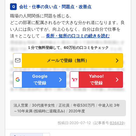
会社・仕事の良い点・問題点・改善点
職場の人間関係に問題を感じる。
どこの部署に配属されるかで大きな分かれ道になります。良
い人には良いですが、向上心もなく、自分は自分で仕事を
淡々とこなして ...
長所・短所の口コミの続きを読む
１分で無料登録して、60万社の口コミをチェック
メールで登録（無料）
Google
Yahoo!
で登録
で登録
法人営業
30代後半女性
正社員
年収530万円
中途入社 3年
～10年未満 (投稿時に退職済み)
2020年度
投稿日:
2020-07-12
（記事番号:
836439
）