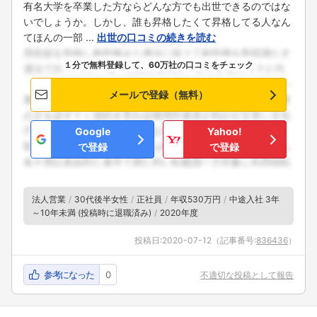
有名大学を卒業した方ならどんな方でも出世できるのではな
いでしょうか。しかし、誰も昇格したくて昇格してる人なん
てほんの一部 ...
出世の口コミの続きを読む
１分で無料登録して、60万社の口コミをチェック
メールで登録（無料）
Google
Yahoo!
で登録
で登録
法人営業
30代後半女性
正社員
年収530万円
中途入社 3年
～10年未満 (投稿時に退職済み)
2020年度
フォローしました
投稿日:
2020-07-12
（記事番号:
836436
）
こちらの企業もフォローしませんか？
参考になった
0
不適切な投稿として報告