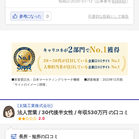
投稿日:
2020-07-12
（記事番号:
836440
）
参考になった
0
不適切な投稿として報告
■実査委託先：日本マーケティングリサーチ機構 ■調査概要：2023年12月期
「サイトのイメージ調査」
[
太陽工業株式会社
]
法人営業
30代後半女性
年収530万円
の口コミ
2.0
長所・短所の口コミ