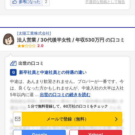
参考になった
2
不適切な投稿として報告
[
太陽工業株式会社
]
法人営業
30代後半女性
年収530万円
の口コミ
2.0
出世の口コミ
新卒社員と中途社員との待遇の違い
中途は、あんまり歓迎されません。プロパーが一番です。今
は、良くなった方かもしれませんが、中途入社の大半は入社
5年以内に退 ...
出世の口コミの続きを読む
１分で無料登録して、60万社の口コミをチェック
メールで登録（無料）
Google
Yahoo!