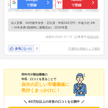
で登録
で登録
法人営業
30代後半女性
正社員
年収530万円
中途入社 3年
～10年未満 (投稿時に退職済み)
2020年度
投稿日:
2020-07-12
（記事番号:
836438
）
参考になった
0
不適切な投稿として報告
同年代や類似職種の
年収・口コミを見ることで
自分の正しい市場価値に
気付くきっかけに！
60万社以上の本音の口コミを公開中