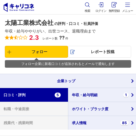
検索
ログイン
無料登録
メニュー
太陽工業株式会社
の評判・口コミ・社員評価
年収・給与ややりがい、出世コース、退職理由まで
2.3
??
レポート数
件
フォロー
レポート投稿
フォロー企業に新着口コミが追加されるとメールで通知します
企業
トップ
口コミ・
評判
5
年収・
給与明細
1
転職・
中途面接
ホワイト・
ブラック度
残業代・
残業時間
求人情報
85