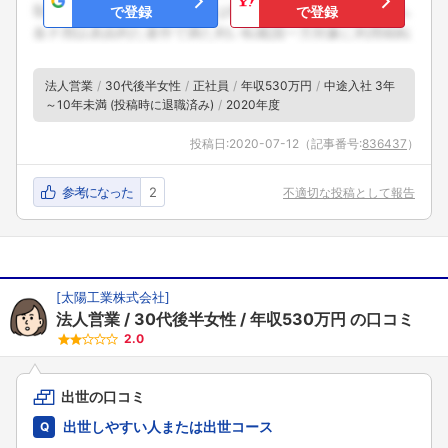
で登録
で登録
法人営業
30代後半女性
正社員
年収530万円
中途入社 3年
～10年未満 (投稿時に退職済み)
2020年度
投稿日:
2020-07-12
（記事番号:
836437
）
参考になった
2
不適切な投稿として報告
[
太陽工業株式会社
]
法人営業
30代後半女性
年収530万円
の口コミ
2.0
出世の口コミ
出世しやすい人または出世コース