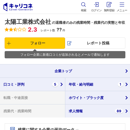
検索
ログイン
無料登録
メニュー
太陽工業株式会社
の退職者のみの残業時間・残業代の実態と年収
2.3
??
レポート数
件
フォロー
レポート投稿
フォロー企業に新着口コミが追加されるとメールで通知します
企業
トップ
口コミ・
評判
5
年収・
給与明細
1
転職・
中途面接
ホワイト・
ブラック度
残業代・
残業時間
求人情報
89
残業に関する企業の平均データ
※1