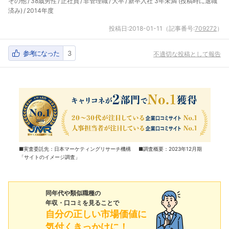
その他
38歳男性
正社員
非管理職
大卒
新卒入社 3年未満 (投稿時に退職
済み)
2014年度
投稿日:
2018-01-11
（記事番号:
709272
）
参考になった
3
不適切な投稿として報告
■実査委託先：日本マーケティングリサーチ機構 ■調査概要：2023年12月期
「サイトのイメージ調査」
同年代や類似職種の
年収・口コミを見ることで
自分の正しい市場価値に
気付くきっかけに！