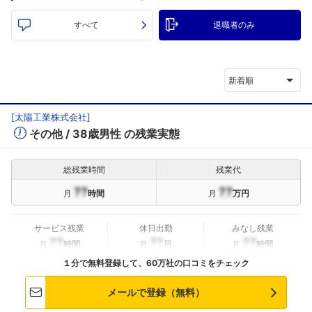
すべて
退職者のみ
新着順
[
太陽工業株式会社
]
その他
38歳男性
の残業実態
総残業時間
残業代
??
??
月
時間
月
万円
サービス残業
休日出勤
みなし残業
??
??
??
月
時間
月
日
月
時間
１分で無料登録して、60万社の口コミをチェック
メールで登録（無料）