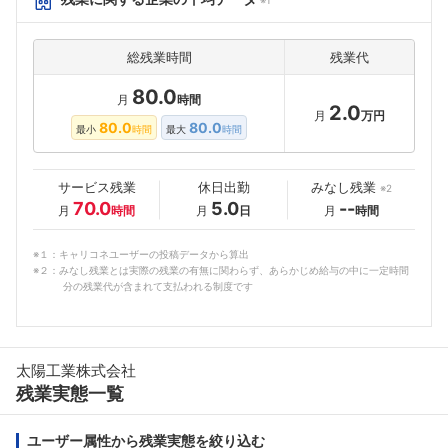
総残業時間
残業代
80.0
月
時間
2.0
月
万円
80.0
80.0
最小
時間
最大
時間
サービス残業
休日出勤
みなし残業
※2
70.0
5.0
--
月
時間
月
日
月
時間
※１：キャリコネユーザーの投稿データから算出
※２：みなし残業とは実際の残業の有無に関わらず、あらかじめ給与の中に一定時間
分の残業代が含まれて支払われる制度です
太陽工業株式会社
残業実態一覧
ユーザー属性から残業実態を絞り込む