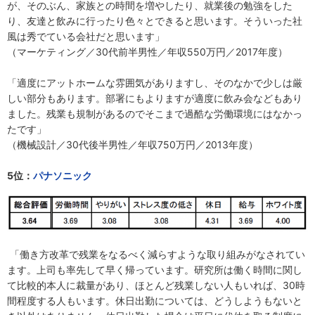
が、そのぶん、家族との時間を増やしたり、就業後の勉強をした
り、友達と飲みに行ったり色々とできると思います。そういった社
風は秀でている会社だと思います」
（マーケティング／30代前半男性／年収550万円／2017年度）
「適度にアットホームな雰囲気がありますし、そのなかで少しは厳
しい部分もあります。部署にもよりますが適度に飲み会などもあり
ました。残業も規制があるのでそこまで過酷な労働環境にはなかっ
たです」
（機械設計／30代後半男性／年収750万円／2013年度）
5位：
パナソニック
「働き方改革で残業をなるべく減らすような取り組みがなされてい
ます。上司も率先して早く帰っています。研究所は働く時間に関し
て比較的本人に裁量があり、ほとんど残業しない人もいれば、30時
間程度する人もいます。休日出勤については、どうしようもないと