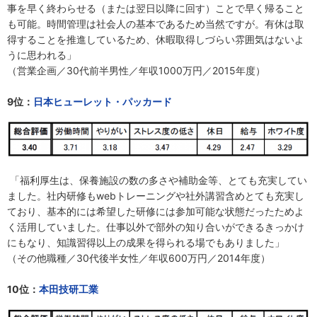
事を早く終わらせる（または翌日以降に回す）ことで早く帰ること
も可能。時間管理は社会人の基本であるため当然ですが。有休は取
得することを推進しているため、休暇取得しづらい雰囲気はないよ
うに思われる」
（営業企画／30代前半男性／年収1000万円／2015年度）
9位：
日本ヒューレット・パッカード
「福利厚生は、保養施設の数の多さや補助金等、とても充実してい
ました。社内研修もwebトレーニングや社外講習含めとても充実し
ており、基本的には希望した研修には参加可能な状態だったためよ
く活用していました。仕事以外で部外の知り合いができるきっかけ
にもなり、知識習得以上の成果を得られる場でもありました」
（その他職種／30代後半女性／年収600万円／2014年度）
10位：
本田技研工業