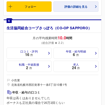
フォロー
評価の詳細を見る
6
生活協同組合コープさっぽろ（CO-OP SAPPORO）
10.0
月の平均残業時間
時間
（総合評価 ★ 2.2）
口コミ・評判
年収・給与明細
16
6
件
件
転職・中途面接
求人
2
24
件
件
小売業
北海道札幌市西区発寒十一条5丁目10番1号
年収・給与の口コミ
年収は高くはありませんでした
ボーナスも正社員の場合で20万2回くらい