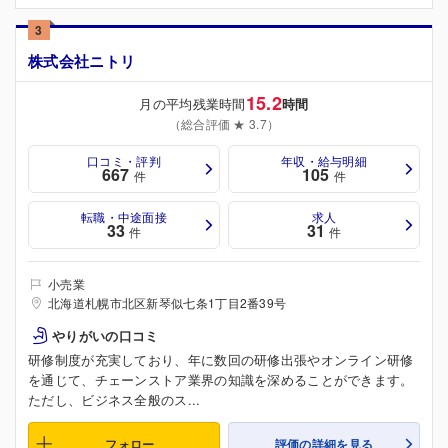
3
株式会社ニトリ
15.2
月の平均残業時間
時間
（総合評価 ★ 3.7）
口コミ・評判
年収・給与明細
667
105
件
件
転職・中途面接
求人
33
31
件
件
小売業
北海道札幌市北区新琴似七条1丁目2番39号
やりがいの口コミ
研修制度が充実しており、年に数回の研修出張やオンライン研修
を通じて、チェーンストア業界の知識を深めることができます。
ただし、ビジネス全般のス...
フォロー
評価の詳細を見る