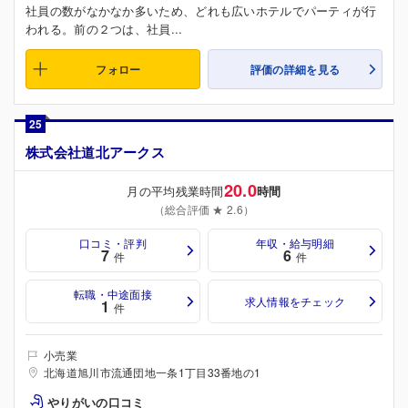
社員の数がなかなか多いため、どれも広いホテルでパーティが行
われる。前の２つは、社員...
フォロー
評価の詳細を見る
25
株式会社道北アークス
20.0
月の平均残業時間
時間
（総合評価 ★ 2.6）
口コミ・評判
年収・給与明細
7
6
件
件
転職・中途面接
求人情報をチェック
1
件
小売業
北海道旭川市流通団地一条1丁目33番地の1
やりがいの口コミ