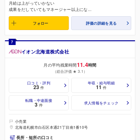
月給は上がっていかない
成果をだしていてもマネージャー以上にな...
フォロー
評価の詳細を見る
7
イオン北海道株式会社
11.4
月の平均残業時間
時間
（総合評価 ★ 3.1）
口コミ・評判
年収・給与明細
23
11
件
件
転職・中途面接
求人情報をチェック
3
件
小売業
北海道札幌市白石区本通21丁目南1番10号
長所・短所の口コミ