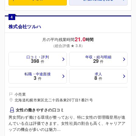
4
株式会社ツルハ
21.0
月の平均残業時間
時間
（総合評価 ★ 3.8）
口コミ・評判
年収・給与明細
398
29
件
件
転職・中途面接
求人
3
8
件
件
小売業
北海道札幌市東区北二十四条東20丁目1番21号
女性の働きやすさの口コミ
男女問わず働ける環境が整っており、特に女性の管理職登用が進
んでいる点は評価できます。女性社員の割合も高く、キャリアア
ップの機会が多いのは魅力...