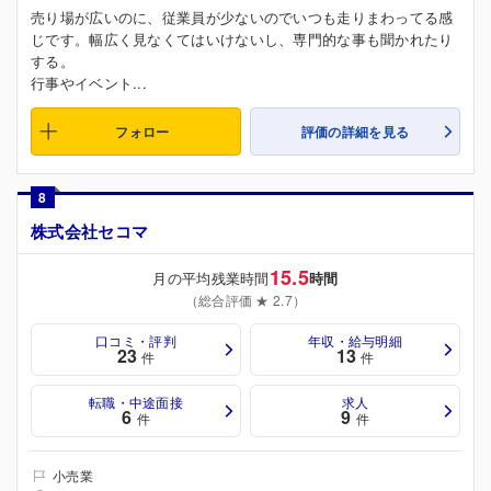
売り場が広いのに、従業員が少ないのでいつも走りまわってる感
じです。幅広く見なくてはいけないし、専門的な事も聞かれたり
する。
行事やイベント...
フォロー
評価の詳細を見る
8
株式会社セコマ
15.5
月の平均残業時間
時間
（総合評価 ★ 2.7）
口コミ・評判
年収・給与明細
23
13
件
件
転職・中途面接
求人
6
9
件
件
小売業