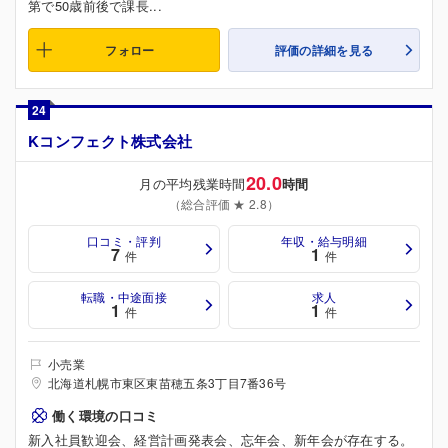
第で50歳前後で課長...
フォロー
評価の詳細を見る
24
Kコンフェクト株式会社
20.0
月の平均残業時間
時間
（総合評価 ★ 2.8）
口コミ・評判
年収・給与明細
7
1
件
件
転職・中途面接
求人
1
1
件
件
小売業
北海道札幌市東区東苗穂五条3丁目7番36号
働く環境の口コミ
新入社員歓迎会、経営計画発表会、忘年会、新年会が存在する。