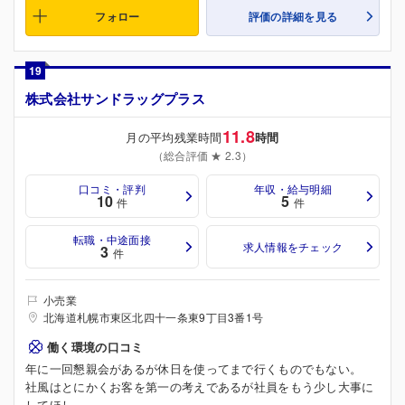
フォロー
評価の詳細を見る
19
株式会社サンドラッグプラス
11.8
月の平均残業時間
時間
（総合評価 ★ 2.3）
口コミ・評判
年収・給与明細
10
5
件
件
転職・中途面接
求人情報をチェック
3
件
小売業
北海道札幌市東区北四十一条東9丁目3番1号
働く環境の口コミ
年に一回懇親会があるが休日を使ってまで行くものでもない。
社風はとにかくお客を第一の考えであるが社員をもう少し大事に
してほし