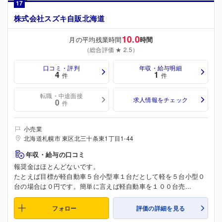
17
株式会社スズキ自販北海道
10.0
月の平均残業時間
時間
（総合評価 ★ 2.5）
口コミ・評判
年収・給与明細
4
1
件
件
転職・中途面接
求人情報をチェック
0
件
小売業
北海道札幌市 東区北三十条東1丁目1-44
年収・給与の口コミ
報奨金はほとんどないです。
たとえば目標が軽自動車５台小型車１台だとして軽を５台小型０
台の場合は０円です。簡単に言えば軽自動車を１００台売...
フォロー
評価の詳細を見る