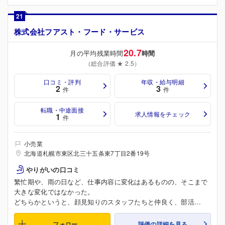
21
株式会社フアスト・フード・サービス
20.7
月の平均残業時間
時間
（総合評価 ★ 2.5）
口コミ・評判
年収・給与明細
2
3
件
件
転職・中途面接
求人情報をチェック
1
件
小売業
北海道札幌市東区北三十五条東7丁目2番19号
やりがいの口コミ
繁忙期や、雨の日など、仕事内容に変化はあるものの、そこまで
大きな変化ではなかった。
どちらかというと、顔見知りのスタッフたちと仲良く、部活...
フォロー
評価の詳細を見る