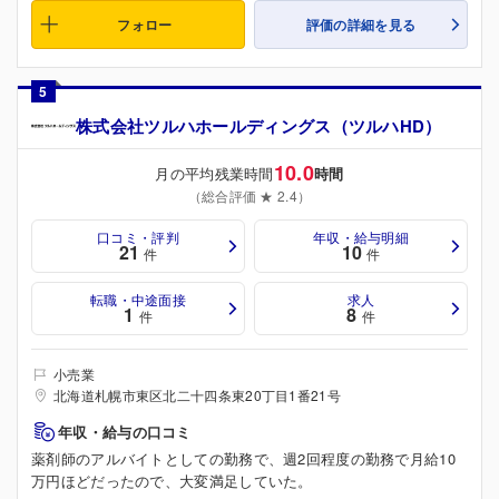
フォロー
評価の詳細を見る
5
株式会社ツルハホールディングス（ツルハHD）
10.0
月の平均残業時間
時間
（総合評価 ★ 2.4）
口コミ・評判
年収・給与明細
21
10
件
件
転職・中途面接
求人
1
8
件
件
小売業
北海道札幌市東区北二十四条東20丁目1番21号
年収・給与の口コミ
薬剤師のアルバイトとしての勤務で、週2回程度の勤務で月給10
万円ほどだったので、大変満足していた。