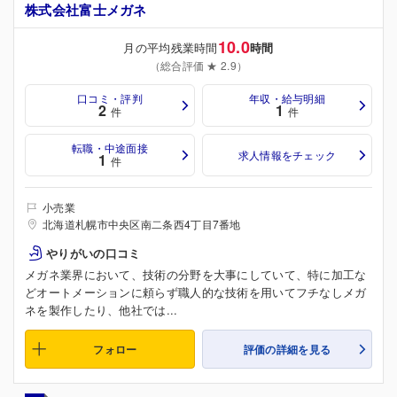
株式会社富士メガネ
10.0
月の平均残業時間
時間
（総合評価 ★ 2.9）
口コミ・評判
年収・給与明細
2
1
件
件
転職・中途面接
求人情報をチェック
1
件
小売業
北海道札幌市中央区南二条西4丁目7番地
やりがいの口コミ
メガネ業界において、技術の分野を大事にしていて、特に加工な
どオートメーションに頼らず職人的な技術を用いてフチなしメガ
ネを製作したり、他社では...
フォロー
評価の詳細を見る