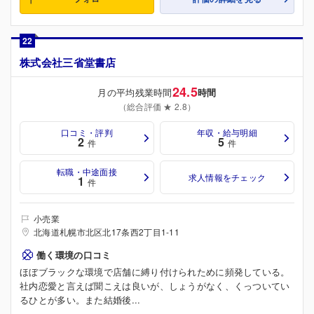
22
株式会社三省堂書店
24.5
月の平均残業時間
時間
（総合評価 ★ 2.8）
口コミ・評判
年収・給与明細
2
5
件
件
転職・中途面接
求人情報をチェック
1
件
小売業
北海道札幌市北区北17条西2丁目1-11
働く環境の口コミ
ほぼブラックな環境で店舗に縛り付けられために頻発している。
社内恋愛と言えば聞こえは良いが、しょうがなく、くっついてい
るひとが多い。また結婚後...