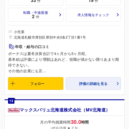
33
19
件
件
転職・中途面接
求人情報をチェック
2
件
小売業
北海道札幌市厚別区厚別中央3条2丁目1番1号
年収・給与の口コミ
ボーナスは夏冬決算合計で4ヶ月から5ヶ月程。
基本給は評価により増額はあれど、役職が就かない限りあまり期
待できない。
その他の企業にも言...
フォロー
評価の詳細を見る
13
マックスバリュ北海道株式会社（MV北海道）
30.0
月の平均残業時間
時間
（総合評価 ★ 2.9）