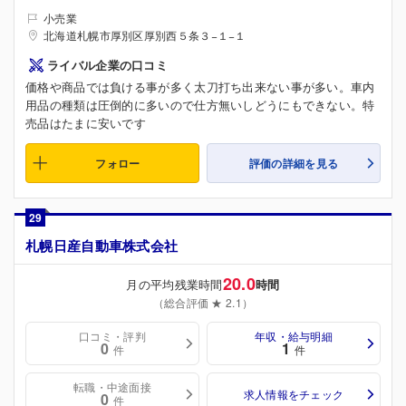
小売業
北海道札幌市厚別区厚別西５条３−１−１
ライバル企業の口コミ
価格や商品では負ける事が多く太刀打ち出来ない事が多い。車内
用品の種類は圧倒的に多いので仕方無いしどうにもできない。特
売品はたまに安いです
フォロー
評価の詳細を見る
29
札幌日産自動車株式会社
20.0
月の平均残業時間
時間
（総合評価 ★ 2.1）
口コミ・評判
年収・給与明細
0
1
件
件
転職・中途面接
求人情報をチェック
0
件