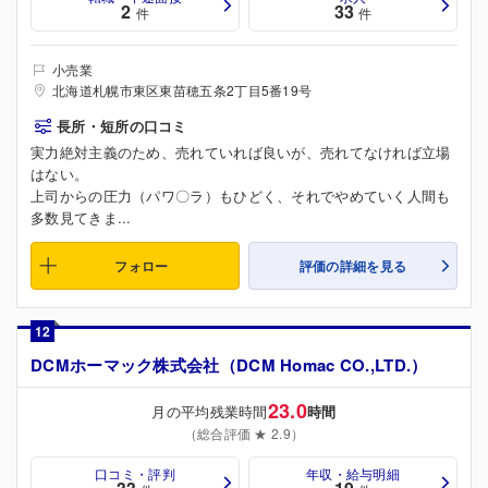
2
33
件
件
小売業
北海道札幌市東区東苗穂五条2丁目5番19号
長所・短所の口コミ
実力絶対主義のため、売れていれば良いが、売れてなければ立場
はない。
上司からの圧力（パワ〇ラ）もひどく、それでやめていく人間も
多数見てきま...
フォロー
評価の詳細を見る
12
DCMホーマック株式会社（DCM Homac CO.,LTD.）
23.0
月の平均残業時間
時間
（総合評価 ★ 2.9）
口コミ・評判
年収・給与明細