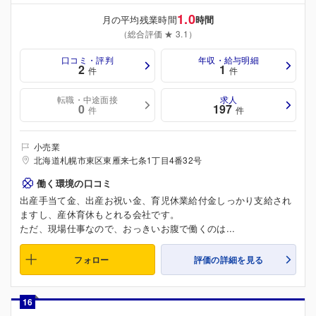
1.0
月の平均残業時間
時間
（総合評価 ★ 3.1）
口コミ・評判
年収・給与明細
2
1
件
件
転職・中途面接
求人
0
197
件
件
小売業
北海道札幌市東区東雁来七条1丁目4番32号
働く環境の口コミ
出産手当て金、出産お祝い金、育児休業給付金しっかり支給され
ますし、産休育休もとれる会社です。
ただ、現場仕事なので、おっきいお腹で働くのは...
フォロー
評価の詳細を見る
16