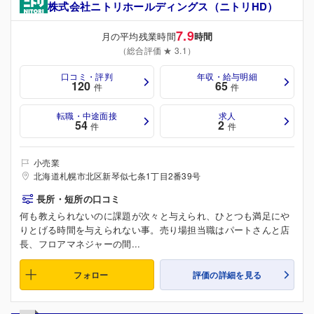
株式会社ニトリホールディングス（ニトリHD）
7.9
月の平均残業時間
時間
（総合評価 ★ 3.1）
口コミ・評判
年収・給与明細
120
65
件
件
転職・中途面接
求人
54
2
件
件
小売業
北海道札幌市北区新琴似七条1丁目2番39号
長所・短所の口コミ
何も教えられないのに課題が次々と与えられ、ひとつも満足にや
りとげる時間を与えられない事。売り場担当職はパートさんと店
長、フロアマネジャーの間...
フォロー
評価の詳細を見る