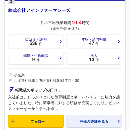
2
株式会社アインファーマシーズ
10.4
月の平均残業時間
時間
（総合評価 ★ 3.7）
口コミ・評判
年収・給与明細
536
47
件
件
転職・中途面接
求人
9
13
件
件
小売業
北海道札幌市白石区東札幌5条2丁目4-30
転職後のギャップの口コミ
入社前は、しっかりとした教育制度とネームバリューに魅力を感
じていました。特に新卒者に対する研修が充実しており、ビジネ
スマナーを一から学べる環...
フォロー
評価の詳細を見る