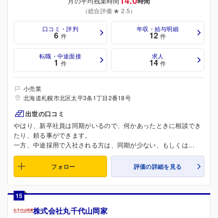
14.0
月の平均残業時間
時間
（総合評価 ★ 2.5）
口コミ・評判
年収・給与明細
6
12
件
件
転職・中途面接
求人
1
14
件
件
小売業
北海道札幌市北区太平3条1丁目2番18号
出世の口コミ
やはり、新卒社員は同期がいるので、何かあったときに相談でき
たり、頼る事ができます。
一方、中途採用で入社される方は、同期が少ない、もしくは...
フォロー
評価の詳細を見る
15
株式会社丸千代山岡家