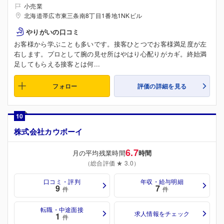
小売業
北海道帯広市東三条南8丁目1番地1NKビル
やりがいの口コミ
お客様から学ぶことも多いです。接客ひとつでお客様満足度が左
右します。プロとして腕の見せ所はやはり心配りがカギ。終始満
足してもらえる接客とは何...
フォロー
評価の詳細を見る
10
株式会社カウボーイ
6.7
月の平均残業時間
時間
（総合評価 ★ 3.0）
口コミ・評判
年収・給与明細
9
7
件
件
転職・中途面接
求人情報をチェック
1
件