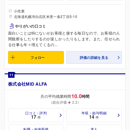
小売業
北海道札幌市白石区米里一条3丁目5-10
やりがいの口コミ
面白いことは特にないがお客様と接する毎日なので、お客様の人
間観察をしたりするのが楽しかったりもします。また、任せられ
る仕事も年々増えてくるの...
フォロー
評価の詳細を見る
11
株式会社MID ALFA
10.0
月の平均残業時間
時間
（総合評価 ★ 2.2）
口コミ・評判
年収・給与明細
17
14
件
件
転職・中途面接
求人