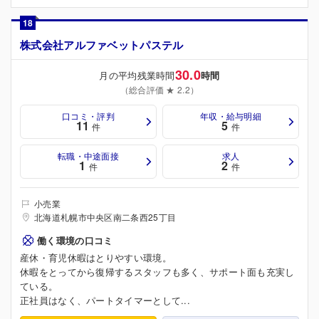
18
株式会社アルファベットパステル
30.0
月の平均残業時間
時間
（総合評価 ★ 2.2）
口コミ・評判
年収・給与明細
11
5
件
件
転職・中途面接
求人
1
2
件
件
小売業
北海道札幌市中央区南二条西25丁目
働く環境の口コミ
産休・育児休暇はとりやすい環境。
休暇をとってから復帰するスタッフも多く、サポート面も充実し
ている。
正社員はなく、パートタイマーとして...