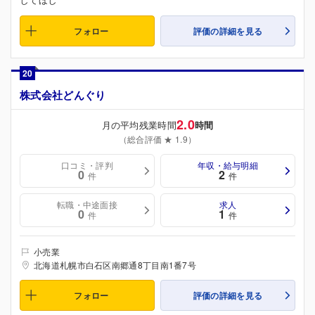
フォロー
評価の詳細を見る
20
株式会社どんぐり
2.0
月の平均残業時間
時間
（総合評価 ★ 1.9）
口コミ・評判
年収・給与明細
0
2
件
件
転職・中途面接
求人
0
1
件
件
小売業
北海道札幌市白石区南郷通8丁目南1番7号
フォロー
評価の詳細を見る