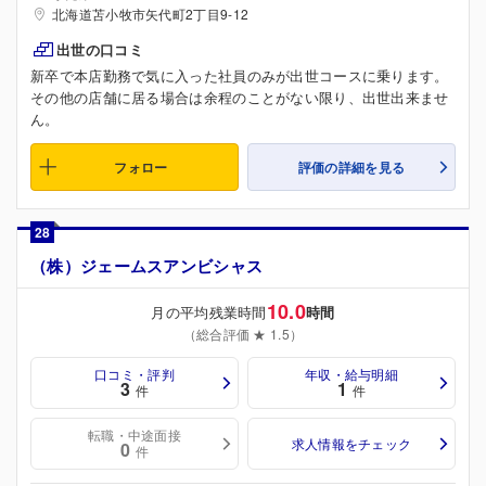
北海道苫小牧市矢代町2丁目9-12
出世の口コミ
新卒で本店勤務で気に入った社員のみが出世コースに乗ります。
その他の店舗に居る場合は余程のことがない限り、出世出来ませ
ん。
フォロー
評価の詳細を見る
28
（株）ジェームスアンビシャス
10.0
月の平均残業時間
時間
（総合評価 ★ 1.5）
口コミ・評判
年収・給与明細
3
1
件
件
転職・中途面接
求人情報をチェック
0
件