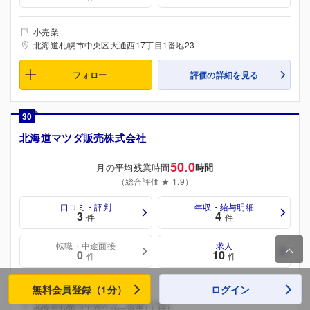
小売業
北海道札幌市中央区大通西17丁目1番地23
フォロー
評価の詳細を見る
30
北海道マツダ販売株式会社
50.0
月の平均残業時間
時間
（総合評価 ★ 1.9）
口コミ・評判
年収・給与明細
3
4
件
件
転職・中途面接
求人

0
10
件
件
無料会員登録（1分）
ログイン
小売業
北海道札幌市中央区北二条東1丁目1