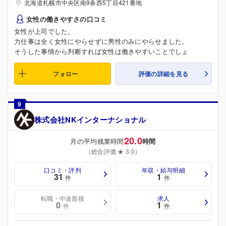
北海道札幌市中央区南9条西5丁目421番地
女性の働きやすさの口コミ
女性が上司でした。
力仕事は全く女性にやらせずに男性のみにやらせました。
そうした事情から判断すれば女性は働きやすいことでしょ
フォロー
評価の詳細を見る
9
株式会社NKインターナショナル
20.0
月の平均残業時間
時間
（総合評価 ★ 3.0）
口コミ・評判
年収・給与明細
31
1
件
件
転職・中途面接
求人
0
1
件
件