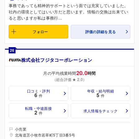
事務であっても精神的サポートという面では充実していました。
社内の環境としてはいい方だと思います。情報の交換は出来てい
ると思いますが私は事務行...
フォロー
評価の詳細を見る
26
株式会社フジタコーポレーション
20.0
月の平均残業時間
時間
（総合評価 ★ 2.0）
口コミ・評判
年収・給与明細
6
5
件
件
転職・中途面接
求人情報をチェック
2
件
小売業
北海道苫小牧市若草町5丁目3番5号