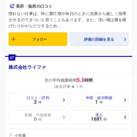
長所・短所の口コミ
慣れない仕事は、特に繁忙期や休日のときに先輩から厳しく指導
させるのできついと思うこともあります。また、洗い場は腰を曲
げたりかがんだりするため...
フォロー
評価の詳細を見る
27
株式会社ライファ
5.0
月の平均残業時間
時間
（総合評価 ★ 1.9）
口コミ・評判
年収・給与明細
2
1
件
件
転職・中途面接
求人
0
1691
件
件
小売業