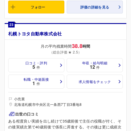
フォロー
評価の詳細を見る
23
札幌トヨタ自動車株式会社
38.8
月の平均残業時間
時間
（総合評価 ★ 2.5）
口コミ・評判
年収・給与明細
5
12
件
件
転職・中途面接
求人情報をチェック
1
件
小売業
北海道札幌市中央区北一条西7丁目3番地8
出世の口コミ
ある程度良い実績を出し続けて35歳前後で主任の役職が付く、そ
の後実績次第で40歳前後で係長に昇進する。その後は更に成績次