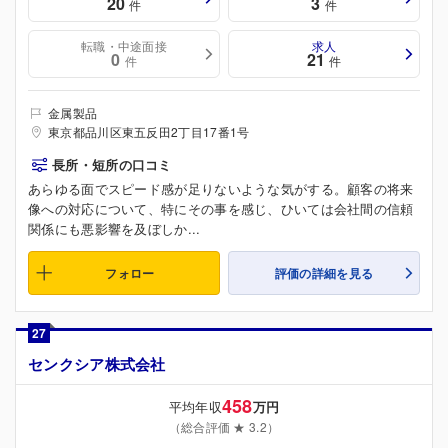
20
3
件
件
転職・中途面接
求人
0
21
件
件
金属製品
東京都品川区東五反田2丁目17番1号
長所・短所の口コミ
あらゆる面でスピード感が足りないような気がする。顧客の将来
像への対応について、特にその事を感じ、ひいては会社間の信頼
関係にも悪影響を及ぼしか...
フォロー
評価の詳細を見る
27
センクシア株式会社
458
平均年収
万円
（総合評価 ★ 3.2）