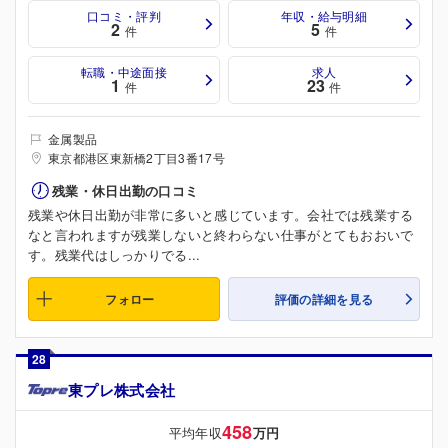
口コミ・評判
年収・給与明細
2
5
件
件
転職・中途面接
求人
1
23
件
件
金属製品
東京都港区東新橋2丁目3番17号
残業・休日出勤の口コミ
残業や休日出勤が非常に多いと感じています。会社では残業する
なと言われますが残業しないと終わらない仕事がとてもおおいで
す。残業代はしっかりでる...
フォロー
評価の詳細を見る
28
東プレ株式会社
458
平均年収
万円