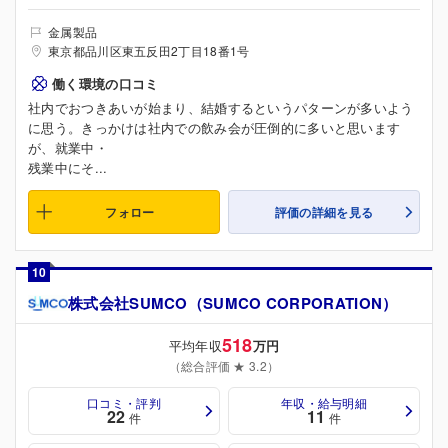
金属製品
東京都品川区東五反田2丁目18番1号
働く環境の口コミ
社内でおつきあいが始まり、結婚するというパターンが多いよう
に思う。きっかけは社内での飲み会が圧倒的に多いと思います
が、就業中・
残業中にそ...
フォロー
評価の詳細を見る
10
株式会社SUMCO（SUMCO CORPORATION）
518
平均年収
万円
（総合評価 ★ 3.2）
口コミ・評判
年収・給与明細
22
11
件
件