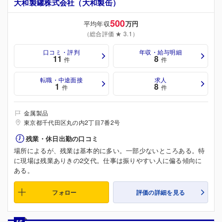
大和製罐株式会社（大和製缶）
500
平均年収
万円
（総合評価 ★ 3.1）
口コミ・評判
年収・給与明細
11
8
件
件
転職・中途面接
求人
1
8
件
件
金属製品
東京都千代田区丸の内2丁目7番2号
残業・休日出勤の口コミ
場所によるが、残業は基本的に多い。一部少ないところある。特
に現場は残業ありきの2交代。仕事は振りやすい人に偏る傾向に
ある。
フォロー
評価の詳細を見る