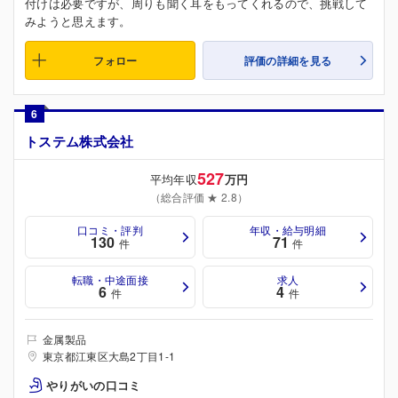
付けは必要ですが、周りも聞く耳をもってくれるので、挑戦して
みようと思えます。
フォロー
評価の詳細を見る
6
トステム株式会社
527
平均年収
万円
（総合評価 ★ 2.8）
口コミ・評判
年収・給与明細
130
71
件
件
転職・中途面接
求人
6
4
件
件
金属製品
東京都江東区大島2丁目1-1
やりがいの口コミ