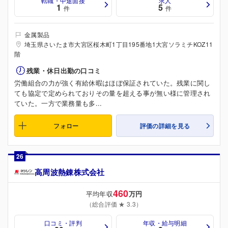
転職・中途面接
求人
1
5
件
件
金属製品
埼玉県さいたま市大宮区桜木町1丁目195番地1大宮ソラミチKOZ11
階
残業・休日出勤の口コミ
労働組合の力が強く有給休暇はほぼ保証されていた。残業に関し
ても協定で定められておりその量を超える事が無い様に管理され
ていた。一方で業務量も多...
フォロー
評価の詳細を見る
26
高周波熱錬株式会社
460
平均年収
万円
（総合評価 ★ 3.3）
口コミ・評判
年収・給与明細