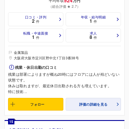
924
平均年収
万円
（総合評価 ★ 2.7）
口コミ・評判
年収・給与明細
2
1
件
件
転職・中途面接
求人
1
8
件
件
金属製品
大阪府大阪市淀川区野中北1丁目3番38号
残業・休日出勤の口コミ
残業は部署によりますが概ね20時にはフロアには人が殆どいない
状態です。
休みは取れますが、最近休日出勤される方も増えています。
特に技術...
フォロー
評価の詳細を見る
15