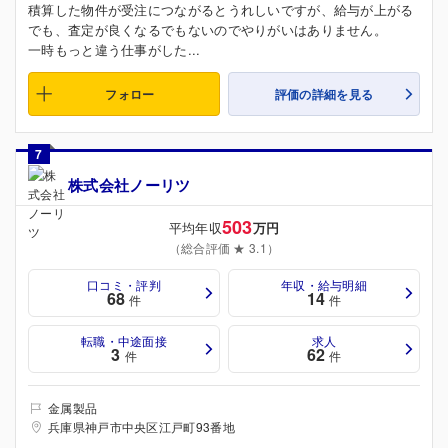
積算した物件が受注につながるとうれしいですが、給与が上がる
でも、査定が良くなるでもないのでやりがいはありません。
一時もっと違う仕事がした...
フォロー
評価の詳細を見る
7
株式会社ノーリツ
503
平均年収
万円
（総合評価 ★ 3.1）
口コミ・評判
年収・給与明細
68
14
件
件
転職・中途面接
求人
3
62
件
件
金属製品
兵庫県神戸市中央区江戸町93番地