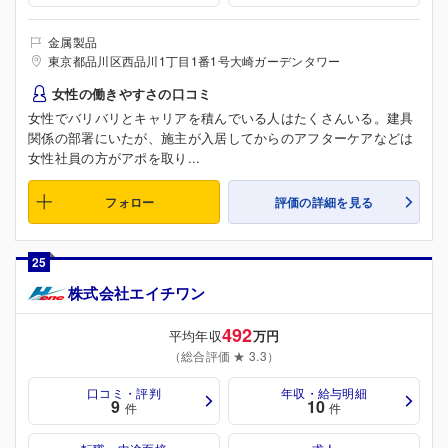
金属製品
東京都品川区西品川1丁目1番1号大崎ガーデンタワー
女性の働きやすさの口コミ
女性でバリバリとキャリアを積んでいる人はたくさんいる。建具
関係の部署にいたが、施主が入居してからのアフターケアなどは
女性社員の方がアポを取り...
フォロー
評価の詳細を見る
25
株式会社エイチワン
492
平均年収
万円
（総合評価 ★ 3.3）
口コミ・評判
年収・給与明細
9
10
件
件