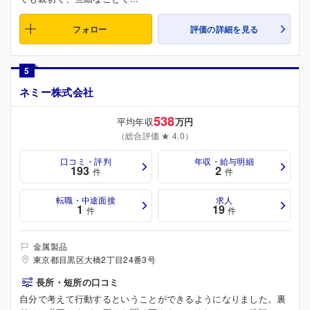
フォロー
評価の詳細を見る
5
ネミー株式会社
538
平均年収
万円
（総合評価 ★ 4.0）
口コミ・評判
年収・給与明細
193
2
件
件
転職・中途面接
求人
1
19
件
件
金属製品
東京都目黒区大橋2丁目24番3号
長所・短所の口コミ
自分で考えて行動するということができるようになりました。裏