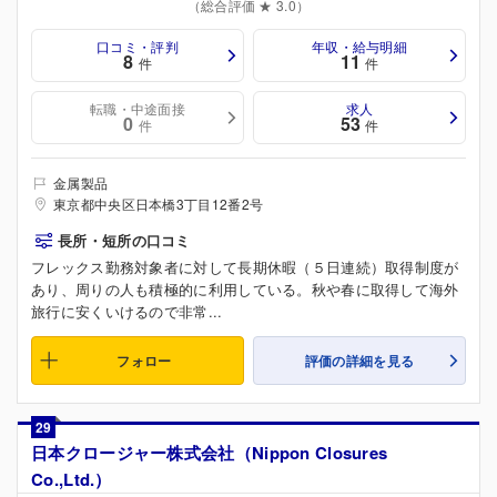
（総合評価 ★ 3.0）
口コミ・評判
年収・給与明細
8
11
件
件
転職・中途面接
求人
0
53
件
件
金属製品
東京都中央区日本橋3丁目12番2号
長所・短所の口コミ
フレックス勤務対象者に対して長期休暇（５日連続）取得制度が
あり、周りの人も積極的に利用している。秋や春に取得して海外
旅行に安くいけるので非常...
フォロー
評価の詳細を見る
29
日本クロージャー株式会社（Nippon Closures
Co.,Ltd.）