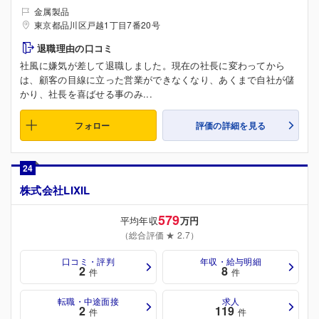
金属製品
東京都品川区戸越1丁目7番20号
退職理由の口コミ
社風に嫌気が差して退職しました。現在の社長に変わってから
は、顧客の目線に立った営業ができなくなり、あくまで自社が儲
かり、社長を喜ばせる事のみ...
フォロー
評価の詳細を見る
24
株式会社LIXIL
579
平均年収
万円
（総合評価 ★ 2.7）
口コミ・評判
年収・給与明細
2
8
件
件
転職・中途面接
求人
2
119
件
件