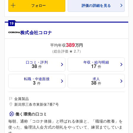
フォロー
評価の詳細を見る
19
株式会社コロナ
389
平均年収
万円
（総合評価 ★ 2.7）
口コミ・評判
年収・給与明細
38
17
件
件
転職・中途面接
求人
3
38
件
件
金属製品
新潟県三条市東新保7番7号
働く環境の口コミ
毎朝、通称「コロナ体操」と呼ばれる体操と、「職場の教養」を
使った、倫理法人会方式の朝礼をやっていて、練習までしていま
す。