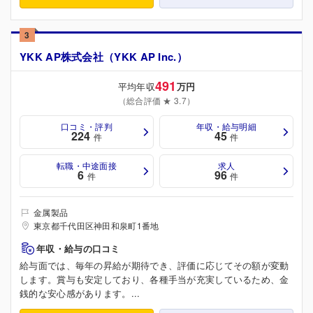
3
YKK AP株式会社（YKK AP Inc.）
491
平均年収
万円
（総合評価 ★ 3.7）
口コミ・評判
年収・給与明細
224
45
件
件
転職・中途面接
求人
6
96
件
件
金属製品
東京都千代田区神田和泉町1番地
年収・給与の口コミ
給与面では、毎年の昇給が期待でき、評価に応じてその額が変動
します。賞与も安定しており、各種手当が充実しているため、金
銭的な安心感があります。...