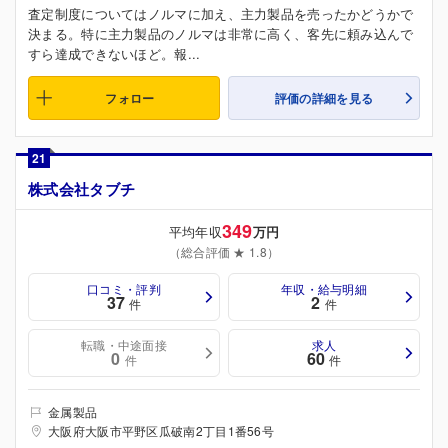
査定制度についてはノルマに加え、主力製品を売ったかどうかで
決まる。特に主力製品のノルマは非常に高く、客先に頼み込んで
すら達成できないほど。報...
フォロー
評価の詳細を見る
21
株式会社タブチ
349
平均年収
万円
（総合評価 ★ 1.8）
口コミ・評判
年収・給与明細
37
2
件
件
転職・中途面接
求人
0
60
件
件
金属製品
大阪府大阪市平野区瓜破南2丁目1番56号