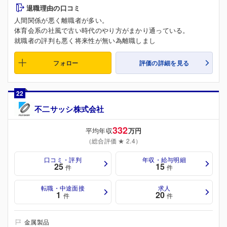
退職理由の口コミ
人間関係が悪く離職者が多い。
体育会系の社風で古い時代のやり方がまかり通っている。
就職者の評判も悪く将来性が無い為離職しまし
フォロー
評価の詳細を見る
22
不二サッシ株式会社
332
平均年収
万円
（総合評価 ★ 2.4）
口コミ・評判
年収・給与明細
25
15
件
件
転職・中途面接
求人
1
20
件
件
金属製品