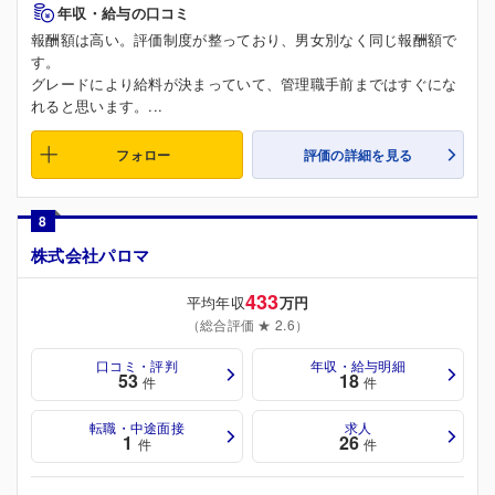
年収・給与の口コミ
報酬額は高い。評価制度が整っており、男女別なく同じ報酬額で
す。
グレードにより給料が決まっていて、管理職手前まではすぐにな
れると思います。...
フォロー
評価の詳細を見る
8
株式会社パロマ
433
平均年収
万円
（総合評価 ★ 2.6）
口コミ・評判
年収・給与明細
53
18
件
件
転職・中途面接
求人
1
26
件
件