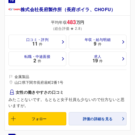
16
株式会社長府製作所（長府ボイラ、CHOFU）
483
平均年収
万円
（総合評価 ★ 2.8）
口コミ・評判
年収・給与明細
11
9
件
件
転職・中途面接
求人
2
19
件
件
金属製品
山口県下関市長府扇町2番1号
女性の働きやすさの口コミ
みたことないです。もともと女子社員も少ないので仕方ないと思
いますが。
フォロー
評価の詳細を見る