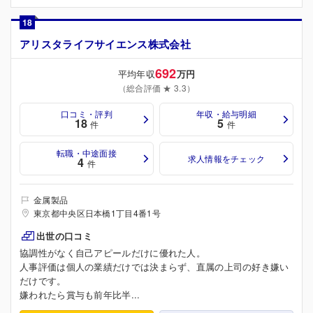
18
アリスタライフサイエンス株式会社
692
平均年収
万円
（総合評価 ★ 3.3）
口コミ・評判
年収・給与明細
18
5
件
件
転職・中途面接
求人情報をチェック
4
件
金属製品
東京都中央区日本橋1丁目4番1号
出世の口コミ
協調性がなく自己アピールだけに優れた人。
人事評価は個人の業績だけでは決まらず、直属の上司の好き嫌い
だけです。
嫌われたら賞与も前年比半...