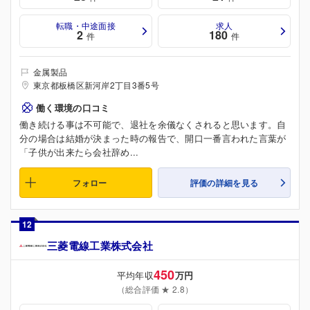
転職・中途面接
求人
2
180
件
件
金属製品
東京都板橋区新河岸2丁目3番5号
働く環境の口コミ
働き続ける事は不可能で、退社を余儀なくされると思います。自
分の場合は結婚が決まった時の報告で、開口一番言われた言葉が
「子供が出来たら会社辞め...
フォロー
評価の詳細を見る
12
三菱電線工業株式会社
450
平均年収
万円
（総合評価 ★ 2.8）