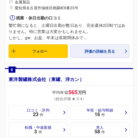
金属製品
愛知県名古屋市瑞穂区桃園町6番23号
残業・休日出勤の口コミ
繁忙期になると、土曜日出勤が数日あり、完全週休2日制ではあ
りません。特に営業は大変かもしれません。
しかし、gw、お盆、年末は長期間休みで...
フォロー
評価の詳細を見る
9
東洋製罐株式会社（東罐、洋カン）
565
平均年収
万円
（総合評価 ★ 3.4）
口コミ・評判
年収・給与明細
23
16
件
件
転職・中途面接
求人
3
58
件
件