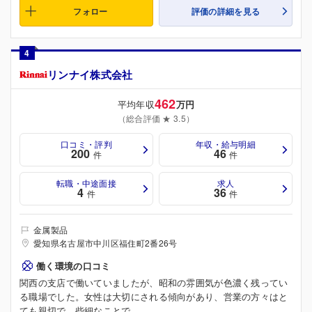
フォロー
評価の詳細を見る
4
リンナイ株式会社
462
平均年収
万円
（総合評価 ★ 3.5）
口コミ・評判
年収・給与明細
200
46
件
件
転職・中途面接
求人
4
36
件
件
金属製品
愛知県名古屋市中川区福住町2番26号
働く環境の口コミ
関西の支店で働いていましたが、昭和の雰囲気が色濃く残ってい
る職場でした。女性は大切にされる傾向があり、営業の方々はと
ても親切で、些細なことで...