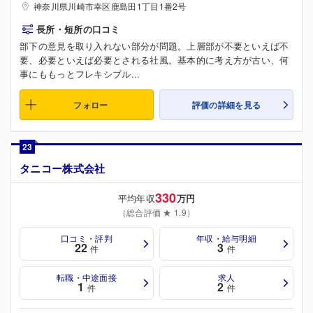
神奈川県川崎市幸区鹿島田1丁目1番2号
長所・短所の口コミ
部下の意見を取り入れない部分が問題。上層部が不要といえば不
要、必要といえば必要とされる社風。基本的に考え方が古い、何
事にももっとフレキシブル...
フォロー
評価の詳細を見る
23
タニコー株式会社
330
平均年収
万円
（総合評価 ★ 1.9）
口コミ・評判
年収・給与明細
22
3
件
件
転職・中途面接
求人
1
2
件
件