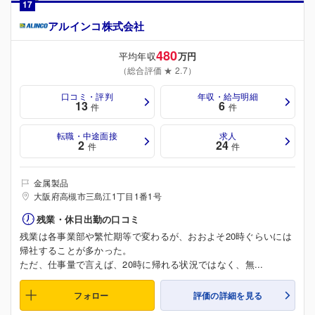
17
アルインコ株式会社
480
平均年収
万円
（総合評価 ★ 2.7）
口コミ・評判
年収・給与明細
13
6
件
件
転職・中途面接
求人
2
24
件
件
金属製品
大阪府高槻市三島江1丁目1番1号
残業・休日出勤の口コミ
残業は各事業部や繁忙期等で変わるが、おおよそ20時ぐらいには
帰社することが多かった。
ただ、仕事量で言えば、20時に帰れる状況ではなく、無...
フォロー
評価の詳細を見る