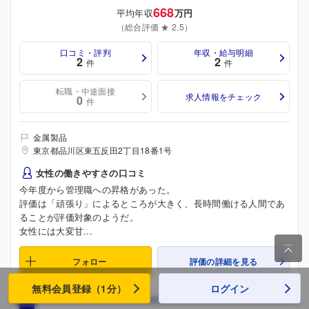
668
平均年収
万円
（総合評価 ★ 2.5）
口コミ・評判
年収・給与明細
2
2
件
件
転職・中途面接
求人情報をチェック
0
件
金属製品
東京都品川区東五反田2丁目18番1号
女性の働きやすさの口コミ
今年度から管理職への昇格があった。
評価は「頑張り」によるところが大きく、長時間働ける人間であ
ることが評価対象のようだ。
女性には大変甘...

フォロー
評価の詳細を見る
無料会員登録（1分）
ログイン
30