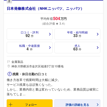
2
日本発條株式会社（NHKニッパツ、ニッパツ）
504
平均年収
万円
（総合評価 ★ 3.4）
口コミ・評判
年収・給与明細
92
33
件
件
転職・中途面接
求人
4
63
件
件
金属製品
神奈川県横浜市金沢区福浦3丁目10番地
残業・休日出勤の口コミ
働き方改革で残業時間は大幅に減少。
サービス残業もほぼ無くなった。
しかし、業務内容と量は変わっていないため、業務品質は確実に
落ちてしま...
フォロー
評価の詳細を見る