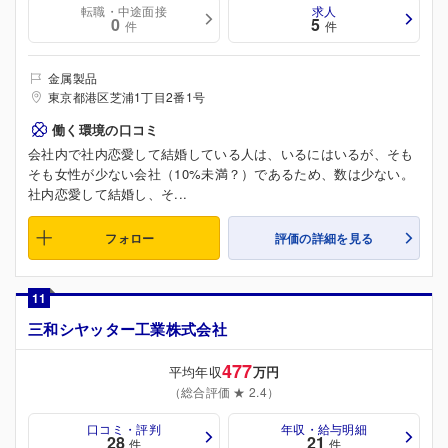
転職・中途面接
求人
0
5
件
件
金属製品
東京都港区芝浦1丁目2番1号
働く環境の口コミ
会社内で社内恋愛して結婚している人は、いるにはいるが、そも
そも女性が少ない会社（10%未満？）であるため、数は少ない。
社内恋愛して結婚し、そ...
フォロー
評価の詳細を見る
11
三和シヤッター工業株式会社
477
平均年収
万円
（総合評価 ★ 2.4）
口コミ・評判
年収・給与明細
28
21
件
件