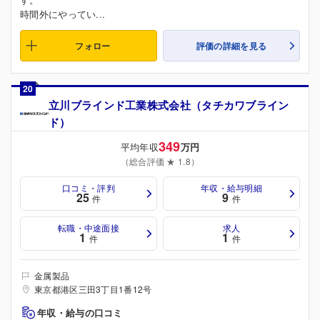
時間外にやってい...
フォロー
評価の詳細を見る
20
立川ブラインド工業株式会社（タチカワブライン
ド）
349
平均年収
万円
（総合評価 ★ 1.8）
口コミ・評判
年収・給与明細
25
9
件
件
転職・中途面接
求人
1
1
件
件
金属製品
東京都港区三田3丁目1番12号
年収・給与の口コミ