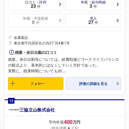
口コミ・評判
年収・給与明細
23
3
件
件
転職・中途面接
求人
0
27
件
件
金属製品
東京都千代田区丸の内3丁目4番1号
残業・休日出勤の口コミ
残業、休日出勤等については、経費削減とワークライフバランス
の観点より、基本的にはなくしていく方針であった。
実際に、残業時間についても20...
フォロー
評価の詳細を見る
13
三協立山株式会社
400
平均年収
万円
（総合評価 ★ 2.9）