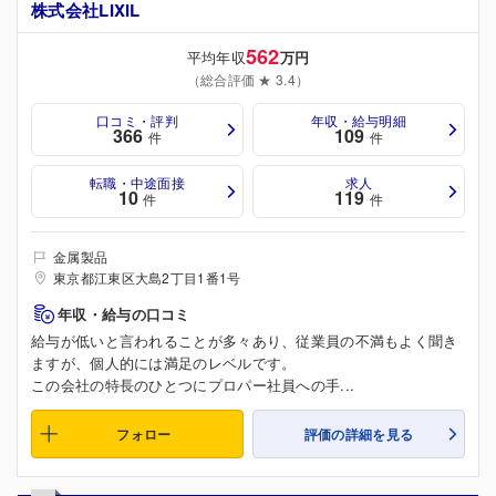
株式会社LIXIL
562
平均年収
万円
（総合評価 ★ 3.4）
口コミ・評判
年収・給与明細
366
109
件
件
転職・中途面接
求人
10
119
件
件
金属製品
東京都江東区大島2丁目1番1号
年収・給与の口コミ
給与が低いと言われることが多々あり、従業員の不満もよく聞き
ますが、個人的には満足のレベルです。
この会社の特長のひとつにプロパー社員への手...
フォロー
評価の詳細を見る