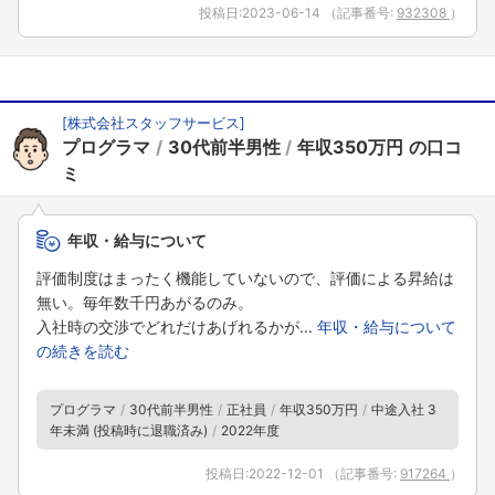
投稿日:
2023-06-14
（記事番号:
932308
）
[株式会社スタッフサービス]
プログラマ
30代前半男性
年収350万円
年収・給与について
評価制度はまったく機能していないので、評価による昇給は
無い。毎年数千円あがるのみ。
入社時の交渉でどれだけあげれるかが...
年収・給与について
の続きを読む
プログラマ
30代前半男性
正社員
年収350万円
中途入社 3
年未満 (投稿時に退職済み)
2022年度
投稿日:
2022-12-01
（記事番号:
917264
）