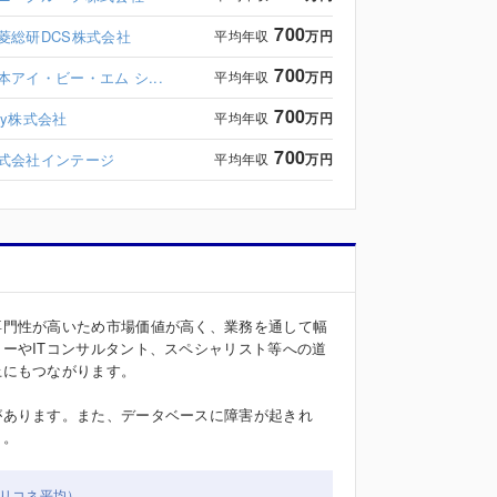
700
菱総研DCS株式会社
平均年収
万円
700
本アイ・ビー・エム シ...
平均年収
万円
700
ky株式会社
平均年収
万円
700
式会社インテージ
平均年収
万円
専門性が高いため市場価値が高く、業務を通して幅
ーやITコンサルタント、スペシャリスト等への道
上にもつながります。
があります。また、データベースに障害が起きれ
う。
リコネ平均）