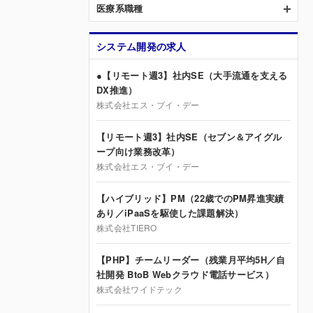
医療系職種
システム開発の求人
●【リモート週3】社内SE（大手流通を支える
DX推進）
株式会社エス・ブイ・デー
【リモート週3】社内SE（セブン＆アイグル
ープ向け業務改革）
株式会社エス・ブイ・デー
【ハイブリッド】PM（22歳でのPM昇進実績
あり／iPaaSを駆使した課題解決）
株式会社TIERO
【PHP】チームリーダー（残業月平均5H／自
社開発 BtoB Webクラウド電話サービス）
株式会社ワイドテック