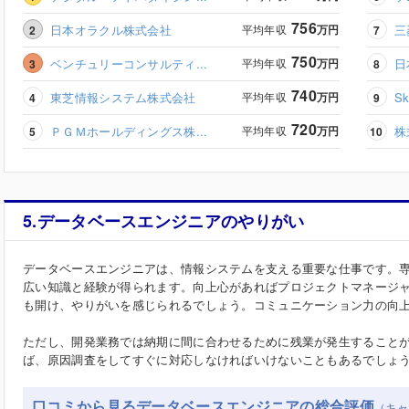
756
日本オラクル株式会社
平均年収
万円
三
750
ベンチュリーコンサルティ...
平均年収
万円
日
740
東芝情報システム株式会社
平均年収
万円
S
720
ＰＧＭホールディングス株...
平均年収
万円
株
5.データベースエンジニアのやりがい
データベースエンジニアは、情報システムを支える重要な仕事です。
広い知識と経験が得られます。向上心があればプロジェクトマネージャ
も開け、やりがいを感じられるでしょう。コミュニケーション力の向
ただし、開発業務では納期に間に合わせるために残業が発生すること
ば、原因調査をしてすぐに対応しなければいけないこともあるでしょ
口コミから見るデータベースエンジニアの総合評価
（キャ