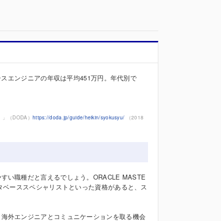
ースエンジニアの年収は平均451万円。年代別で
）」（DODA）
https://doda.jp/guide/heikin/syokusyu/
（2018
職種だと言えるでしょう。ORACLE MASTE
ータベーススペシャリストといった資格があると、ス
。海外エンジニアとコミュニケーションを取る機会