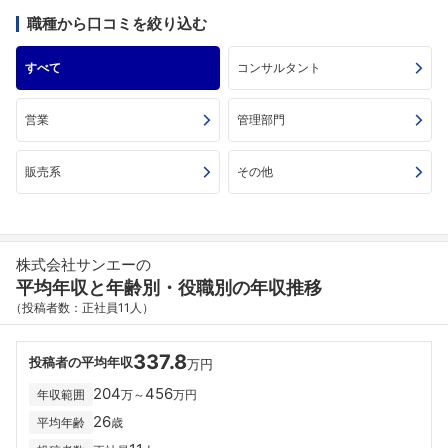
職種から口コミを絞り込む
すべて
コンサルタント
営業
管理部門
販売系
その他
株式会社サンエーの
平均年収と年齢別・役職別の年収推移
（投稿者数：正社員11人）
337.8
投稿者の平均年収
万円
204
456
年収範囲
万～
万円
26
平均年齢
歳