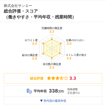
株式会社サンエー
総合評価・スコア
（働きやすさ・平均年収・残業時間）
3.3
総合評価
投稿者数
338
平均年収
万円
正社員11人
世代別
20代
▼ 世代別の最高年収
30代
40代
最高年収
444
456
--万
万
万