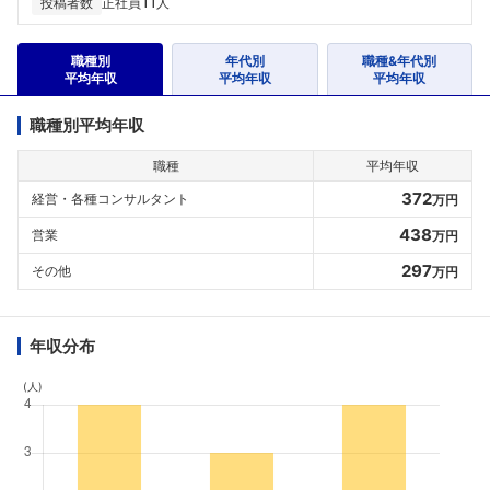
11
投稿者数
正社員
人
職種別
年代別
職種&年代別
平均年収
平均年収
平均年収
職種別平均年収
職種
平均年収
372
経営・各種コンサルタント
万円
438
営業
万円
297
その他
万円
年収分布
(人)