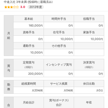
中途入社 3年未満 (投稿時に退職済み)
3.0
2012年度
基本給
時間外手当
役職手当
160,000
0
0
円
円
円
資格手当
住宅手当
家族手当
月
給
0
10,000
10,000
円
円
円
通勤手当
その他手当
10,000
0
円
円
定期賞与
決算賞与
インセンティブ賞与
賞
（2回計）
（0回計）
与
200,000
0
0
円
円
円
総残業時間
サービス残業
休日出勤
勤
務
20
0
0
月
時間
月
時間
月
日
賞与(ボーナス)
月給合計
年収
合計
合