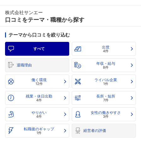
株式会社サンエー
口コミをテーマ・職種から探す
テーマから口コミを絞り込む
出世
すべて
4件
年収・給与
退職理由
8件
働く環境
ライバル企業
12件
1件
残業・休日出勤
長所・短所
4件
7件
やりがい
女性の働きやすさ
4件
3件
転職後のギャップ
経営者の評価
1件