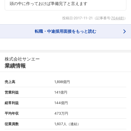
頭の中に作っておけば準備完了と言えます
投稿日:
2017-11-21
（記事番号:
704481
）
転職・中途採用面接をもっと読む
株式会社サンエー
業績情報
売上高
1,898億円
営業利益
141億円
経常利益
144億円
平均年収
473万円
従業員数
1,607人（連結）