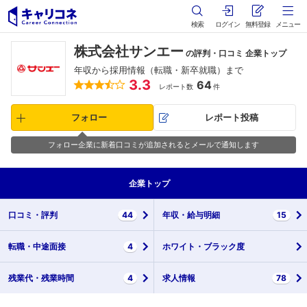
検索
ログイン
無料登録
メニュー
株式会社サンエー
の評判・口コミ 企業トップ
年収から採用情報（転職・新卒就職）まで
3.3
64
レポート数
件
フォロー
レポート投稿
フォロー企業に新着口コミが追加されるとメールで通知します
企業
トップ
口コミ・
評判
44
年収・
給与明細
15
転職・
中途面接
4
ホワイト・
ブラック度
残業代・
残業時間
4
求人情報
78