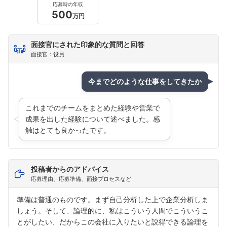
応募時の年収
500
万円
面接官にされた印象的な質問と回答
面接官：役員
今までどのような仕事をしてきたか
これまでのチームをまとめた経験や営業で
成果を出した経験について述べました。感
触はとても良かったです。
投稿者からのアドバイス
応募理由、応募準備、面接プロセスなど
フォローしました
準備は普通のものです。まず自己分析した上で企業分析しま
こちらの企業もフォローしませんか？
しょう。そして、論理的に、私はこういう人間でこういうこ
とがしたい、だからこの会社に入りたいと説得できる論理を