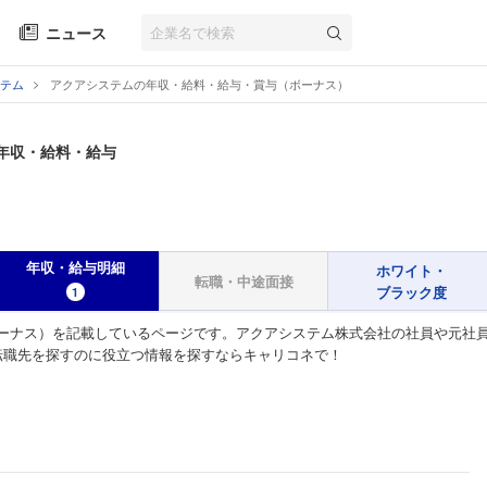
ニュース
テム
アクアシステムの年収・給料・給与・賞与（ボーナス）
年収・給料・給与
年収・給与明細
ホワイト・
転職・中途面接
ブラック度
1
ーナス）を記載しているページです。アクアシステム株式会社の社員や元社
転職先を探すのに役立つ情報を探すならキャリコネで！
）