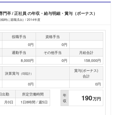
専門卒
正社員
の年収・給与明細・賞与（ボーナス）
(投稿時に退職済み)
2014年度
役職手当
資格手当
0円
0円
通勤手当
その他手当
月給合計
8,000円
0円
158,000円
賞与(ボーナス)
決算賞与
（0回計）
合計
0円
0円
日出勤
所定労働時間
年
190
万円
収
月0日
1日8時間 / 週5日