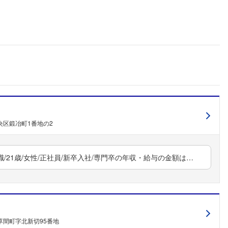
央区鍛冶町1番地の2
21歳/女性/正社員/新卒入社/専門卒の年収・給与の金額は…
フォローしました
こちらの企業もフォローしませんか？
草間町字北新切95番地