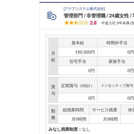
[
アクアシステム株式会社
]
管理部門
非管理職
24歳女性
2.8
中途入社 3年未満 
基本給
時間外手当
150,000円
0円
月
給
住宅手当
家族手当
0円
0円
定期賞与
インセンティブ賞与
（0回計）
賞
与
0円
0円
総残業時間
サービス残業
休
勤
務
月0時間
月0時間
みなし残業制度：
なし