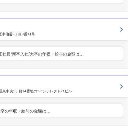
中仙道2丁目9番11号
/正社員/新卒入社/大卒の年収・給与の金額は…
泉中央1丁目14番地の1インテレクト21ビル
社/大卒の年収・給与の金額は…