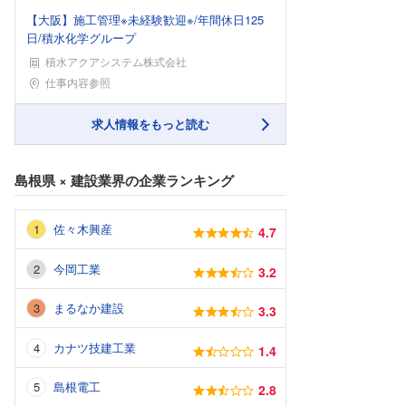
【大阪】施工管理※未経験歓迎※/年間休日125
日/積水化学グループ
積水アクアシステム株式会社
勤務地
仕事内容参照
求人情報をもっと読む
島根県
×
建設業界
の企業ランキング
佐々木興産
4.7
今岡工業
3.2
まるなか建設
3.3
カナツ技建工業
1.4
島根電工
2.8