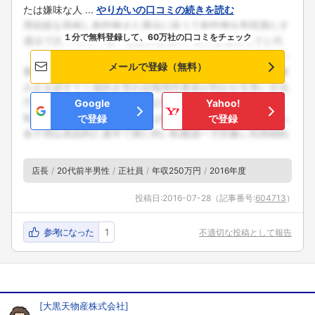
たは嫌味な人 ...
やりがいの口コミの続きを読む
１分で無料登録して、60万社の口コミをチェック
メールで登録（無料）
Google
Yahoo!
で登録
で登録
店長
20代前半男性
正社員
年収250万円
2016年度
投稿日:
2016-07-28
（記事番号:
604713
）
参考になった
1
不適切な投稿として報告
[
大黒天物産株式会社
]