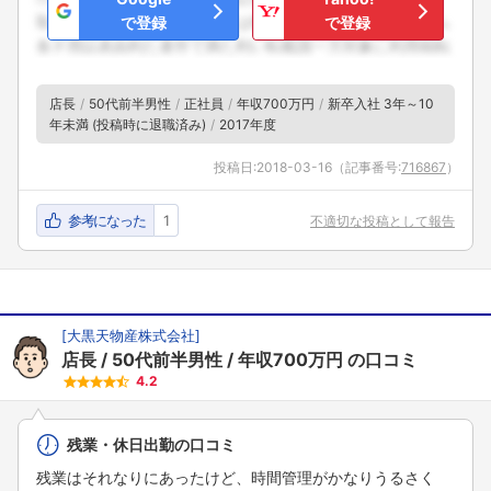
で登録
で登録
店長
50代前半男性
正社員
年収700万円
新卒入社 3年～10
年未満 (投稿時に退職済み)
2017年度
投稿日:
2018-03-16
（記事番号:
716867
）
参考になった
1
不適切な投稿として報告
[
大黒天物産株式会社
]
店長
50代前半男性
年収700万円
の口コミ
4.2
残業・休日出勤の口コミ
残業はそれなりにあったけど、時間管理がかなりうるさく