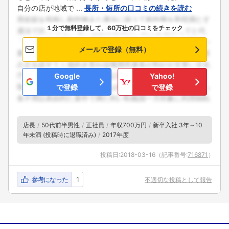
自分の店が地域で ...
長所・短所の口コミの続きを読む
１分で無料登録して、60万社の口コミをチェック
メールで登録（無料）
Google
Yahoo!
で登録
で登録
店長
50代前半男性
正社員
年収700万円
新卒入社 3年～10
年未満 (投稿時に退職済み)
2017年度
投稿日:
2018-03-16
（記事番号:
716871
）
参考になった
1
不適切な投稿として報告