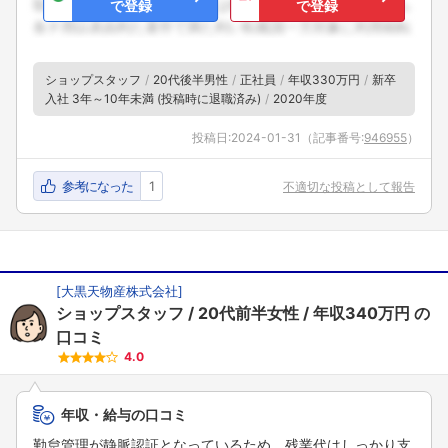
で登録
で登録
ショップスタッフ
20代後半男性
正社員
年収330万円
新卒
入社 3年～10年未満 (投稿時に退職済み)
2020年度
投稿日:
2024-01-31
（記事番号:
946955
）
参考になった
1
不適切な投稿として報告
[
大黒天物産株式会社
]
ショップスタッフ
20代前半女性
年収340万円
の
口コミ
4.0
年収・給与の口コミ
勤怠管理が静脈認証となっているため、残業代はしっかり支