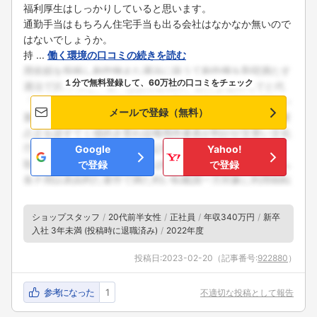
福利厚生はしっかりしていると思います。
通勤手当はもちろん住宅手当も出る会社はなかなか無いので
はないでしょうか。
持 ...
働く環境の口コミの続きを読む
１分で無料登録して、60万社の口コミをチェック
メールで登録（無料）
Google
Yahoo!
で登録
で登録
ショップスタッフ
20代前半女性
正社員
年収340万円
新卒
入社 3年未満 (投稿時に退職済み)
2022年度
投稿日:
2023-02-20
（記事番号:
922880
）
参考になった
1
不適切な投稿として報告