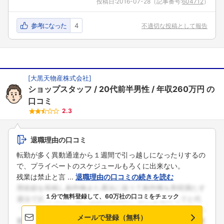
投稿日:
2016-07-28
（記事番号:
604712
）
参考になった
4
不適切な投稿として報告
[
大黒天物産株式会社
]
ショップスタッフ
20代前半男性
年収260万円
の
口コミ
2.3
退職理由の口コミ
転勤が多く異動通達から１週間で引っ越しになったりするの
で、プライベートのスケジュールもろくに出来ない。
残業は禁止と言 ...
退職理由の口コミの続きを読む
１分で無料登録して、60万社の口コミをチェック
メールで登録（無料）