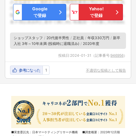
Google
Yahoo!
で登録
で登録
ショップスタッフ
20代後半男性
正社員
年収330万円
新卒
入社 3年～10年未満 (投稿時に退職済み)
2020年度
投稿日:
2024-01-31
（記事番号:
946956
）
参考になった
1
不適切な投稿として報告
■実査委託先：日本マーケティングリサーチ機構 ■調査概要：2023年12月期