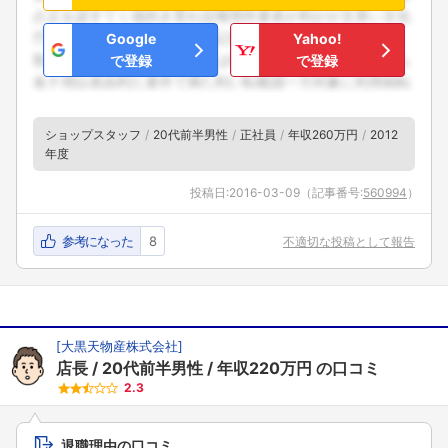
Google
Yahoo!
で登録
で登録
ショップスタッフ
20代前半男性
正社員
年収260万円
2012
年度
投稿日:
2016-03-09
（記事番号:
560994
）
参考になった
8
不適切な投稿として報告
[
大黒天物産株式会社
]
店長
20代前半男性
年収220万円
の口コミ
2.3
退職理由の口コミ