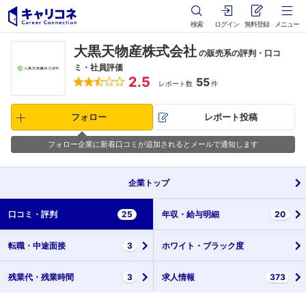
検索
ログイン
無料登録
メニュー
大黒天物産株式会社
の販売系の評判・口コ
ミ・社員評価
2.5
55
レポート数
件
フォロー
レポート投稿
フォロー企業に新着口コミが追加されるとメールで通知します
企業
トップ
口コミ・
評判
25
年収・
給与明細
20
転職・
中途面接
3
ホワイト・
ブラック度
残業代・
残業時間
3
求人情報
373