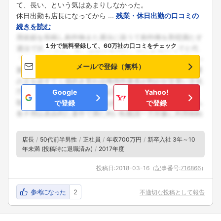
て、長い、という気はあまりしなかった。
休日出勤も店長になってから ...
残業・休日出勤の口コミの
続きを読む
１分で無料登録して、60万社の口コミをチェック
メールで登録（無料）
Google
Yahoo!
で登録
で登録
店長
50代前半男性
正社員
年収700万円
新卒入社 3年～10
年未満 (投稿時に退職済み)
2017年度
投稿日:
2018-03-16
（記事番号:
716866
）
参考になった
2
不適切な投稿として報告