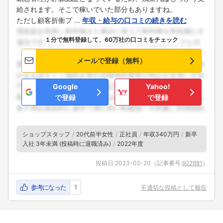
給されます。そこで稼いでいた部分もありますね。
ただし顧客折衝プ ...
年収・給与の口コミの続きを読む
１分で無料登録して、60万社の口コミをチェック
メールで登録（無料）
Google
Yahoo!
で登録
で登録
ショップスタッフ
20代前半女性
正社員
年収340万円
新卒
入社 3年未満 (投稿時に退職済み)
2022年度
投稿日:
2023-02-20
（記事番号:
922881
）
参考になった
1
不適切な投稿として報告