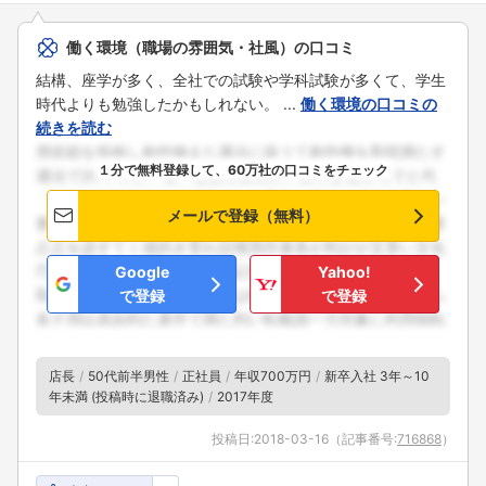
働く環境（職場の雰囲気・社風）の口コミ
結構、座学が多く、全社での試験や学科試験が多くて、学生
時代よりも勉強したかもしれない。 ...
働く環境の口コミの
続きを読む
１分で無料登録して、60万社の口コミをチェック
メールで登録（無料）
Google
Yahoo!
で登録
で登録
店長
50代前半男性
正社員
年収700万円
新卒入社 3年～10
年未満 (投稿時に退職済み)
2017年度
投稿日:
2018-03-16
（記事番号:
716868
）
フォローしました