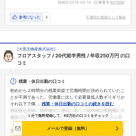
投稿日:
2014-05-14
（記事番号:
407928
）
参考になった
4
不適切な投稿として報告
[
大黒天物産株式会社
]
フロアスタッフ
20代前半男性
年収250万円
の口
コミ
残業・休日出勤の口コミ
初めから２時間分の残業前提で労働時間が決められていたこ
とが不満であった。労働量に比して必要最低人数ギリギリか
それ以下で職 ...
残業・休日出勤の口コミの続きを読む
１分で無料登録して、60万社の口コミをチェック
メールで登録（無料）