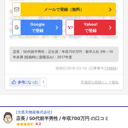
メールで登録（無料）
Google
Yahoo!
で登録
で登録
店長
50代前半男性
正社員
年収700万円
新卒入社 3年～10
年未満 (投稿時に退職済み)
2017年度
投稿日:
2018-03-16
（記事番号:
716869
）
参考になった
1
不適切な投稿として報告
[
大黒天物産株式会社
]
店長
50代前半男性
年収700万円
の口コミ
4.2