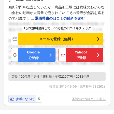
精肉部門を担当していたが、商品加工場には意味のわからな
い会社の動画が大音量で流されていてその音声が会話を遮る
ので邪魔でし ...
退職理由の口コミの続きを読む
１分で無料登録して、60万社の口コミをチェック
メールで登録（無料）
Google
Yahoo!
で登録
で登録
店長
20代前半男性
正社員
年収220万円
2013年度
投稿日:
2015-12-09
（記事番号:
535262
）
参考になった
5
不適切な投稿として報告