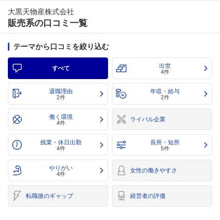
大黒天物産株式会社
販売系の口コミ一覧
テーマから口コミを絞り込む
出世
すべて
4件
退職理由
年収・給与
2件
2件
働く環境
ライバル企業
4件
残業・休日出勤
長所・短所
4件
5件
やりがい
女性の働きやすさ
4件
転職後のギャップ
経営者の評価