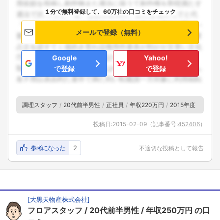
１分で無料登録して、60万社の口コミをチェック
メールで登録（無料）
Google
Yahoo!
で登録
で登録
調理スタッフ
20代前半男性
正社員
年収220万円
2015年度
投稿日:
2015-02-09
（記事番号:
452406
）
参考になった
2
不適切な投稿として報告
[
大黒天物産株式会社
]
フロアスタッフ
20代前半男性
年収250万円
の口