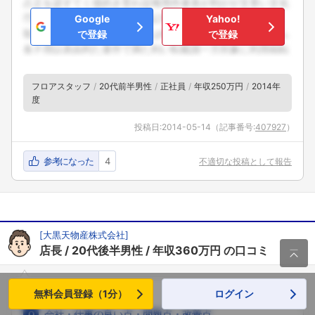
Google
Yahoo!
で登録
で登録
フロアスタッフ
20代前半男性
正社員
年収250万円
2014年
度
投稿日:
2014-05-14
（記事番号:
407927
）
参考になった
4
不適切な投稿として報告
[
大黒天物産株式会社
]
店長
20代後半男性
年収360万円
の口コミ

長所・短所の口コミ
無料会員登録（1分）
ログイン
会社・仕事の良い点・問題点・改善点