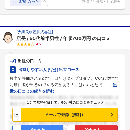
参考になった
0
不適切な投稿として報告
こちらの企業もフォローしませんか？
[
大黒天物産株式会社
]
店長
50代前半男性
年収700万円
の口コミ
4.2
出世の口コミ
出世しやすい人または出世コース
数字で評価されるので、口だけタイプはダメ。やれば数字で
明確に差が出るのでやる気がある人にはいいと思う。 ...
出
世の口コミの続きを読む
１分で無料登録して、60万社の口コミをチェック
メールで登録（無料）
Google
Yahoo!