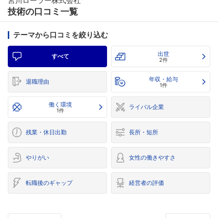
宮川ローラー株式会社
技術の口コミ一覧
テーマから口コミを絞り込む
出世
すべて
2件
年収・給与
退職理由
1件
働く環境
ライバル企業
1件
残業・休日出勤
長所・短所
やりがい
女性の働きやすさ
転職後のギャップ
経営者の評価