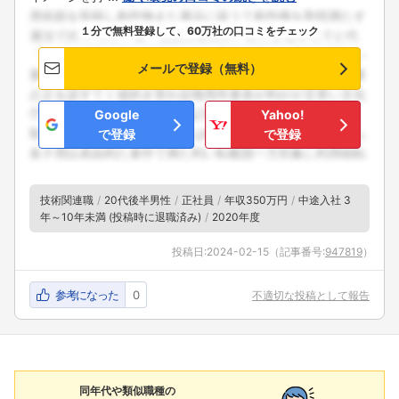
１分で無料登録して、60万社の口コミをチェック
メールで登録（無料）
Google
Yahoo!
で登録
で登録
技術関連職
20代後半男性
正社員
年収350万円
中途入社 3
年～10年未満 (投稿時に退職済み)
2020年度
投稿日:
2024-02-15
（記事番号:
947819
）
参考になった
0
不適切な投稿として報告
同年代や類似職種の