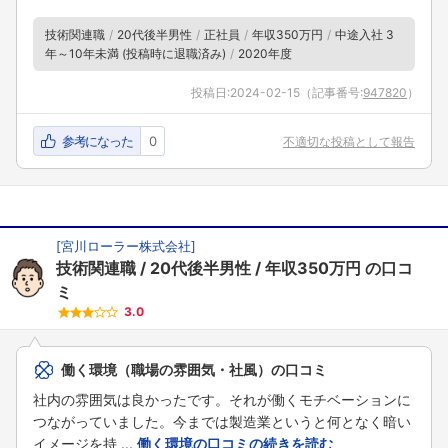
技術関連職
20代後半男性
正社員
年収350万円
中途入社 3
年～10年未満 (投稿時に退職済み)
2020年度
投稿日:
2024-02-15
（記事番号:
947820
）
参考になった
0
不適切な投稿として報告
[
宮川ローラー株式会社
]
技術関連職
20代後半男性
年収350万円
の口コ
ミ
3.0
働く環境（職場の雰囲気・社風）の口コミ
社内の雰囲気は良かったです。それが働くモチベーションに
つながっていました。今までは製造業というと何となく暗い
イメージを持 ...
働く環境の口コミの続きを読む