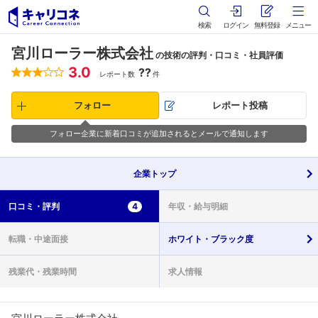
検索
ログイン
無料登録
メニュー
宮川ローラー株式会社
の技術の評判・口コミ・社員評価
3.0
??
レポート数
件
フォロー
レポート投稿
フォロー企業に新着口コミが追加されるとメールで通知します
企業
トップ
口コミ・
評判
4
年収・
給与明細
転職・
中途面接
ホワイト・
ブラック度
残業代・
残業時間
求人情報