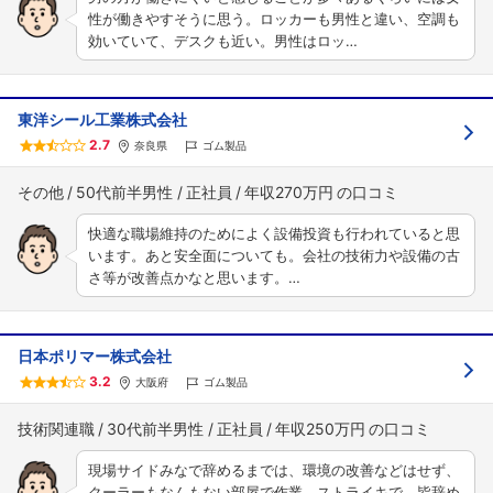
性が働きやすそうに思う。ロッカーも男性と違い、空調も
効いていて、デスクも近い。男性はロッ…
東洋シール工業株式会社
2.7
奈良県
ゴム製品
その他
50代前半男性
正社員
年収270万円
快適な職場維持のためによく設備投資も行われていると思
います。あと安全面についても。会社の技術力や設備の古
さ等が改善点かなと思います。…
日本ポリマー株式会社
3.2
大阪府
ゴム製品
技術関連職
30代前半男性
正社員
年収250万円
現場サイドみなで辞めるまでは、環境の改善などはせず、
クーラーもなんもない部屋で作業。ストライキで、皆辞め