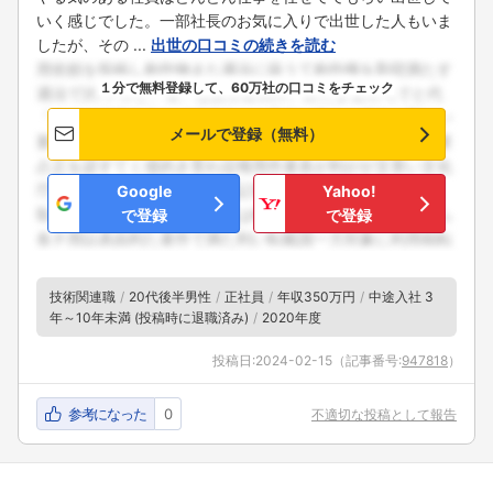
いく感じでした。一部社長のお気に入りで出世した人もいま
したが、その ...
出世の口コミの続きを読む
１分で無料登録して、60万社の口コミをチェック
メールで登録（無料）
Google
Yahoo!
で登録
で登録
技術関連職
20代後半男性
正社員
年収350万円
中途入社 3
年～10年未満 (投稿時に退職済み)
2020年度
投稿日:
2024-02-15
（記事番号:
947818
）
参考になった
0
不適切な投稿として報告