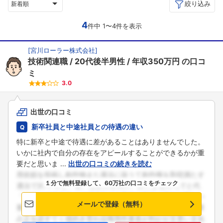
絞り込み
新着順
4
件中 1〜4件を表示
[
宮川ローラー株式会社
]
技術関連職
20代後半男性
年収350万円
の口コ
ミ
3.0
出世の口コミ
新卒社員と中途社員との待遇の違い
特に新卒と中途で待遇に差があることはありませんでした。
いかに社内で自分の存在をアピールすることができるかが重
要だと思いま ...
出世の口コミの続きを読む
１分で無料登録して、60万社の口コミをチェック
メールで登録（無料）