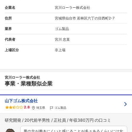
企業名
宮川ローラー株式会社
住所
宮城県仙台市 若林区六丁の目西町2-7
業界
ゴム製品
代表者
宮川 忠直
上場区分
非上場
宮川ローラー株式会社
事業・業種類似企業
山下ゴム株式会社
2.8
埼玉県
ゴム製品
研究開発
20代前半男性
正社員
年収380万円
男の方が働きにくいと感じることが多々あるくらいには女