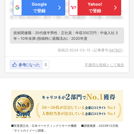
Google
Yahoo!
で登録
で登録
技術関連職
20代後半男性
正社員
年収350万円
中途入社 3
年～10年未満 (投稿時に退職済み)
2020年度
投稿日:
2024-02-15
（記事番号:
947821
）
参考になった
0
不適切な投稿として報告
■実査委託先：日本マーケティングリサーチ機構 ■調査概要：2023年12月期
「サイトのイメージ調査」