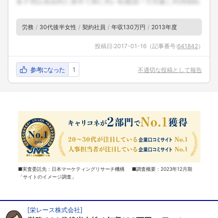
労務
30代後半女性
契約社員
年収130万円
2013年度
投稿日:
2017-01-16
（記事番号:
641842
）
参考になった
1
不適切な投稿として報告
■実査委託先：日本マーケティングリサーチ機構 ■調査概要：2023年12月期
「サイトのイメージ調査」
[
栄レース株式会社
]