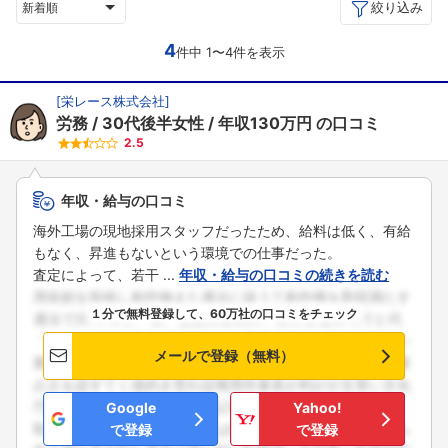
絞り込み
新着順
4
件中 1〜4件を表示
[
栄レース株式会社
]
労務
30代後半女性
年収130万円
の口コミ
2.5
年収・給与の口コミ
海外工場の現地採用スタッフだったため、給料は低く、有給
もなく、昇進もないという環境での仕事だった。
査定によって、若干 ...
年収・給与の口コミの続きを読む
１分で無料登録して、60万社の口コミをチェック
メールで登録（無料）
Google
Yahoo!
で登録
で登録