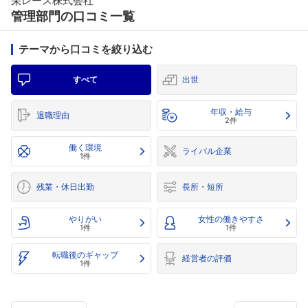
栄レース株式会社
管理部門の口コミ一覧
テーマから口コミを絞り込む
すべて
出世
年収・給与
退職理由
2件
働く環境
ライバル企業
1件
残業・休日出勤
長所・短所
やりがい
女性の働きやすさ
1件
1件
転職後のギャップ
経営者の評価
1件