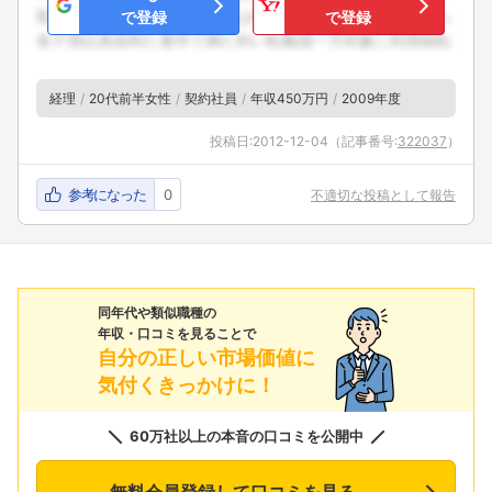
で登録
で登録
経理
20代前半女性
契約社員
年収450万円
2009年度
投稿日:
2012-12-04
（記事番号:
322037
）
参考になった
0
不適切な投稿として報告
同年代や類似職種の
年収・口コミを見ることで
自分の正しい市場価値に
気付くきっかけに！
60万社以上の本音の口コミを公開中
無料会員登録して口コミを見る