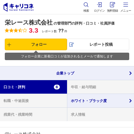
検索
ログイン
無料登録
メニュー
栄レース株式会社
の管理部門の評判・口コミ・社員評価
3.3
??
レポート数
件
フォロー
レポート投稿
フォロー企業に新着口コミが追加されるとメールで通知します
企業
トップ
口コミ・
評判
6
年収・
給与明細
転職・
中途面接
ホワイト・
ブラック度
残業代・
残業時間
求人情報