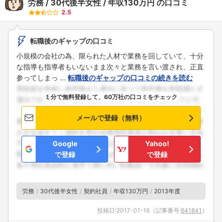
労務
30代後半女性
年収130万円
の口コミ
2.5
転職後のギャップの口コミ
小規模の会社の為、限られた人材で業務を回していて、十分
な指導も指導者もいないまま次々と業務を言い渡され、正直
参ってしまっ ...
転職後のギャップの口コミの続きを読む
１分で無料登録して、60万社の口コミをチェック
メールで登録（無料）
Google
Yahoo!
で登録
で登録
労務
30代後半女性
契約社員
年収130万円
2013年度
投稿日:
2017-01-16
（記事番号:
641841
）