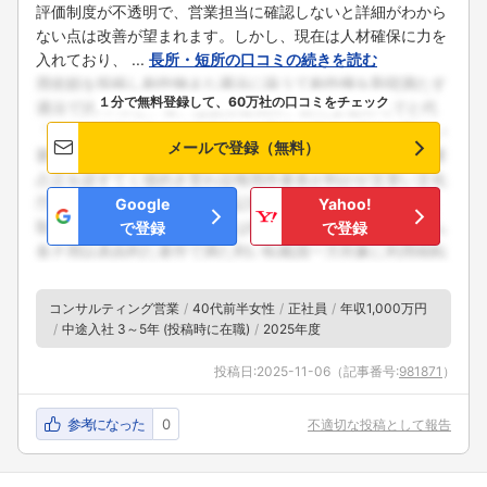
評価制度が不透明で、営業担当に確認しないと詳細がわから
ない点は改善が望まれます。しかし、現在は人材確保に力を
入れており、 ...
長所・短所の口コミの続きを読む
１分で無料登録して、60万社の口コミをチェック
メールで登録（無料）
Google
Yahoo!
で登録
で登録
コンサルティング営業
40代前半女性
正社員
年収1,000万円
中途入社 3～5年 (投稿時に在職)
2025年度
投稿日:
2025-11-06
（記事番号:
981871
）
参考になった
0
不適切な投稿として報告