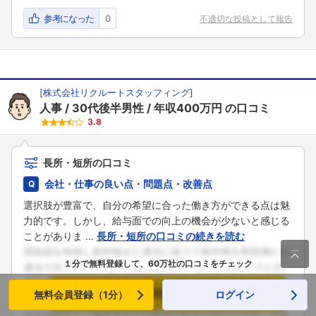
参考になった
0
不適切な投稿として報告
[
株式会社リクルートスタッフィング
]
人事
30代後半男性
年収400万円
の口コミ
3.8
長所・短所の口コミ
会社・仕事の良い点・問題点・改善点
選択肢が豊富で、自分の希望に合った働き方ができる点は魅
力的です。しかし、給与面での向上の機会が少ないと感じる
ことがありま ...
長所・短所の口コミの続きを読む

１分で無料登録して、60万社の口コミをチェック
メールで登録（無料）
無料会員登録（1分）
ログイン