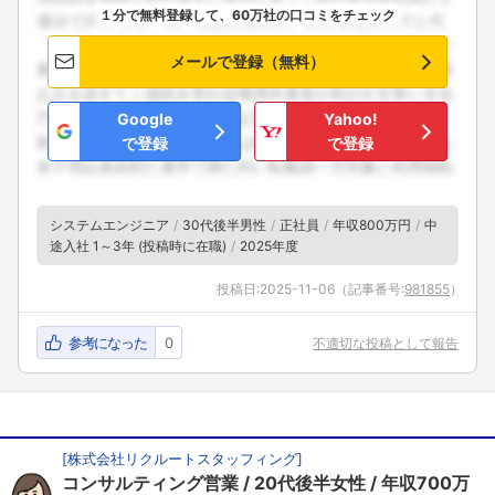
１分で無料登録して、60万社の口コミをチェック
メールで登録（無料）
Google
Yahoo!
で登録
で登録
システムエンジニア
30代後半男性
正社員
年収800万円
中
途入社 1～3年 (投稿時に在職)
2025年度
投稿日:
2025-11-06
（記事番号:
981855
）
参考になった
0
不適切な投稿として報告
[
株式会社リクルートスタッフィング
]
コンサルティング営業
20代後半女性
年収700万