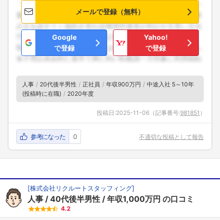
メールで登録（無料）
Google
Yahoo!
で登録
で登録
人事
20代後半男性
正社員
年収900万円
中途入社 5～10年
(投稿時に在職)
2020年度
投稿日:
2025-11-06
（記事番号:
981851
）
参考になった
0
不適切な投稿として報告
[
株式会社リクルートスタッフィング
]
人事
40代後半男性
年収1,000万円
の口コミ
4.2