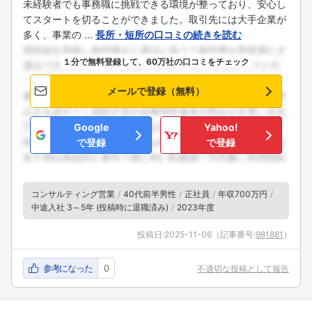
未経験者でも事務職に挑戦できる環境が整っており、安心し
てスタートを切ることができました。取引先には大手企業が
多く、事業の ...
長所・短所の口コミの続きを読む
１分で無料登録して、60万社の口コミをチェック
メールで登録（無料）
Google
Yahoo!
で登録
で登録
コンサルティング営業
40代前半男性
正社員
年収700万円
中途入社 3～5年 (投稿時に退職済み)
2023年度
投稿日:
2025-11-06
（記事番号:
981881
）
参考になった
0
不適切な投稿として報告