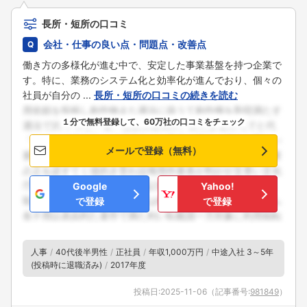
長所・短所の口コミ
会社・仕事の良い点・問題点・改善点
働き方の多様化が進む中で、安定した事業基盤を持つ企業で
す。特に、業務のシステム化と効率化が進んでおり、個々の
社員が自分の ...
長所・短所の口コミの続きを読む
１分で無料登録して、60万社の口コミをチェック
メールで登録（無料）
Google
Yahoo!
で登録
で登録
人事
40代後半男性
正社員
年収1,000万円
中途入社 3～5年
(投稿時に退職済み)
2017年度
投稿日:
2025-11-06
（記事番号:
981849
）