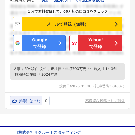
１分で無料登録して、60万社の口コミをチェック
メールで登録（無料）
Google
Yahoo!
で登録
で登録
人事
50代前半女性
正社員
年収700万円
中途入社 1～3年
(投稿時に在職)
2024年度
投稿日:
2025-11-06
（記事番号:
981867
）
参考になった
0
不適切な投稿として報告
[
株式会社リクルートスタッフィング
]