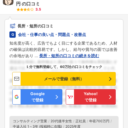
円
の口コミ
3.5
長所・短所の口コミ
会社・仕事の良い点・問題点・改善点
知名度が高く、広告でもよく目にする企業であるため、人材
の確保は比較的容易です。しかし、給与や賞与の面では改善
の余地があり ...
長所・短所の口コミの続きを読む
１分で無料登録して、60万社の口コミをチェック
メールで登録（無料）
Google
Yahoo!
で登録
で登録
コンサルティング営業
20代後半女性
正社員
年収700万円
中途入社 1～3年 (投稿時に在職)
2025年度