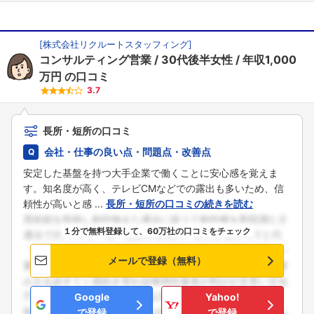
[
株式会社リクルートスタッフィング
]
コンサルティング営業
30代後半女性
年収1,000
万円
の口コミ
3.7
長所・短所の口コミ
会社・仕事の良い点・問題点・改善点
安定した基盤を持つ大手企業で働くことに安心感を覚えま
す。知名度が高く、テレビCMなどでの露出も多いため、信
頼性が高いと感 ...
長所・短所の口コミの続きを読む
１分で無料登録して、60万社の口コミをチェック
メールで登録（無料）
Google
Yahoo!
で登録
で登録