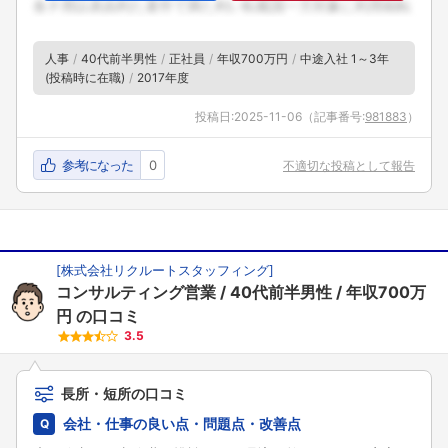
人事
40代前半男性
正社員
年収700万円
中途入社 1～3年
(投稿時に在職)
2017年度
投稿日:
2025-11-06
（記事番号:
981883
）
参考になった
0
不適切な投稿として報告
[
株式会社リクルートスタッフィング
]
コンサルティング営業
40代前半男性
年収700万
円
の口コミ
3.5
長所・短所の口コミ
会社・仕事の良い点・問題点・改善点