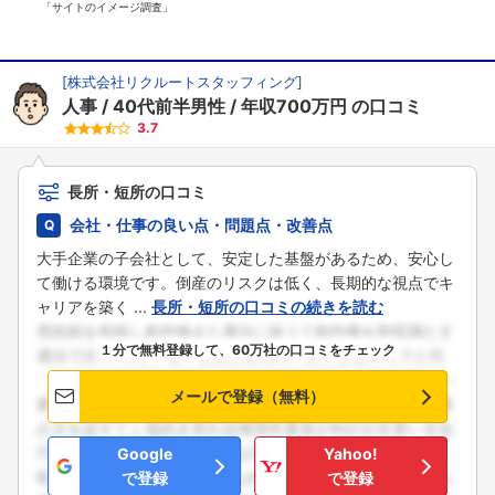
「サイトのイメージ調査」
[
株式会社リクルートスタッフィング
]
人事
40代前半男性
年収700万円
の口コミ
3.7
長所・短所の口コミ
会社・仕事の良い点・問題点・改善点
大手企業の子会社として、安定した基盤があるため、安心し
て働ける環境です。倒産のリスクは低く、長期的な視点でキ
ャリアを築く ...
長所・短所の口コミの続きを読む
１分で無料登録して、60万社の口コミをチェック
メールで登録（無料）
Google
Yahoo!
で登録
で登録