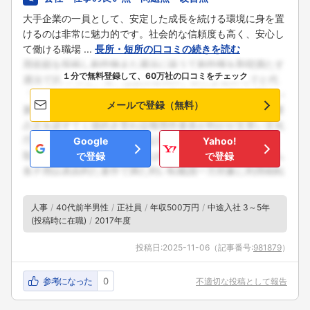
大手企業の一員として、安定した成長を続ける環境に身を置
けるのは非常に魅力的です。社会的な信頼度も高く、安心し
て働ける職場 ...
長所・短所の口コミの続きを読む
１分で無料登録して、60万社の口コミをチェック
メールで登録（無料）
Google
Yahoo!
で登録
で登録
人事
40代前半男性
正社員
年収500万円
中途入社 3～5年
(投稿時に在職)
2017年度
投稿日:
2025-11-06
（記事番号:
981879
）
参考になった
0
不適切な投稿として報告