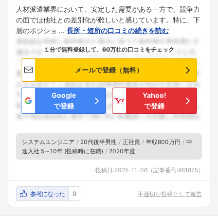
人材派遣業界において、安定した需要がある一方で、競争力
の面では他社との差別化が難しいと感じています。特に、下
層のポジショ ...
長所・短所の口コミの続きを読む
１分で無料登録して、60万社の口コミをチェック
メールで登録（無料）
Google
Yahoo!
で登録
で登録
システムエンジニア
20代後半男性
正社員
年収800万円
中
途入社 5～10年 (投稿時に在職)
2020年度
投稿日:
2025-11-06
（記事番号:
981875
）
参考になった
0
不適切な投稿として報告