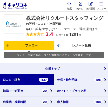
検索
ログイン
無料登録
メニュー
株式会社リクルートスタッフィング
の評判・口コミ・社員評価
年収・給与ややりがい、出世コース、退職理由まで
3.4
1291
レポート数
件
フォロー
レポート投稿
フォロー企業に新着口コミが追加されるとメールで通知します
企業
トップ
口コミ・
評判
1137
年収・
給与明細
108
転職・
中途面接
29
ホワイト・
ブラック度
残業代・
残業時間
29
求人情報
188