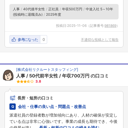
こちらの企業もフォローしませんか？
人事
40代後半女性
正社員
年収500万円
中途入社 5～10年
(投稿時に退職済み)
2025年度
投稿日:
2025-11-06
（記事番号:
981869
）
参考になった
0
不適切な投稿として報告
[
株式会社リクルートスタッフィング
]
人事
50代前半女性
年収700万円
の口コミ
3.8
長所・短所の口コミ
会社・仕事の良い点・問題点・改善点
派遣社員の登録者数が増加傾向にあり、人材の確保が安定し
ている点は非常に心強いです。事業の成長も期待でき、今後
の発展が楽し ...
長所・短所の口コミの続きを読む