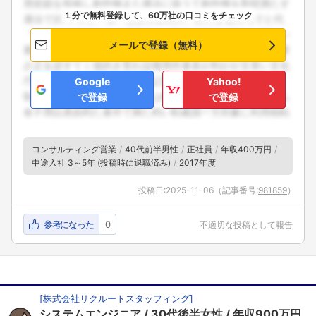
１分で無料登録して、60万社の口コミをチェック
メールで登録（無料）
Google
Yahoo!
で登録
で登録
コンサルティング営業
40代前半男性
正社員
年収400万円
中途入社 3～5年 (投稿時に退職済み)
2017年度
投稿日:
2025-11-06
（記事番号:
981859
）
参考になった
0
不適切な投稿として報告
[
株式会社リクルートスタッフィング
]
システムエンジニア
30代後半女性
年収900万円