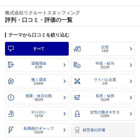
株式会社リクルートスタッフィング
評判・口コミ・評価の一覧
テーマから口コミを絞り込む
出世
すべて
14件
退職理由
年収・給与
67件
152件
働く環境
ライバル企業
249件
2件
残業・休日出勤
長所・短所
180件
102件
やりがい
女性の働きやすさ
137件
129件
転職後のギャップ
経営者の評価
105件