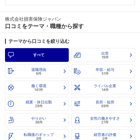
株式会社損害保険ジャパン
口コミをテーマ・職種から探す
テーマから口コミを絞り込む
出世
すべて
19件
退職理由
年収・給与
6件
51件
働く環境
ライバル企業
141件
14件
残業・休日出勤
長所・短所
29件
69件
やりがい
女性の働きやすさ
38件
27件
転職後のギャップ
経営者の評価
3件
2件