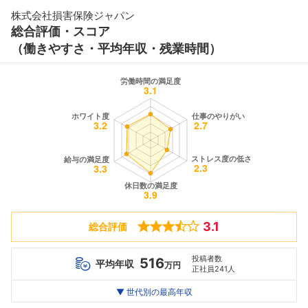
株式会社損害保険ジャパン
総合評価・スコア
（働きやすさ・平均年収・残業時間）
3.1
総合評価
投稿者数
516
平均年収
万円
正社員241人
世代別
20代
▼ 世代別の最高年収
30代
40代
最高年収
798
1150
1472
万
万
万