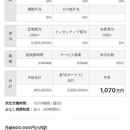
0
0
0
円
円
円
通勤手当
その他手当
0
0
円
円
定期賞与
決算賞与
インセンティブ賞与
賞
（2回計）
（0回計）
与
3,500,000
0
0
円
円
円
総残業時間
サービス残業
休日出勤
勤
務
40
0
0
月
時間
月
時間
月
日
賞与(ボーナス)
月給合計
年収
合計
合
計
1,070
600,000
3,500,000
万円
円
円
所定労働時間：
1日10時間 / 週5日
みなし残業制度：
あり（40時間分）
月給600,000円の内訳