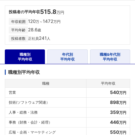
515.8
投稿者の平均年収
万円
120
1472
年収範囲
万～
万円
28.6
平均年齢
歳
241
投稿者数
正社員
人
職種別
年代別
職種&年代別
平均年収
平均年収
平均年収
職種別平均年収
職種
平均年収
540
営業
万円
898
技術(ソフトウェア関連）
万円
359
人事・総務・法務
万円
446
事務（財務・会計・経理）
万円
550
広報・企画・マーケティング
万円