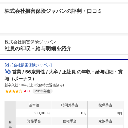
株式会社損害保険ジャパンの評判・口コミ
株式会社損害保険ジャパン
社員の年収・給与明細を紹介
[
株式会社損害保険ジャパン
]
営業
56歳男性
大卒
正社員
の年収・給与明細・賞
与（ボーナス）
新卒入社 10年以上 (投稿時に退職済み)
4.0
2023年度
基本給
時間外手当
役職手当
600,000
0
0
円
円
円
資格手当
住宅手当
家族手当
月
給