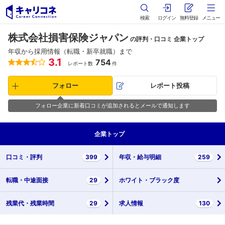
検索
ログイン
無料登録
メニュー
株式会社損害保険ジャパン
の評判・口コミ 企業トップ
年収から採用情報（転職・新卒就職）まで
3.1
754
レポート数
件
フォロー
レポート投稿
フォロー企業に新着口コミが追加されるとメールで通知します
企業
トップ
口コミ・
評判
399
年収・
給与明細
259
転職・
中途面接
29
ホワイト・
ブラック度
残業代・
残業時間
29
求人情報
130