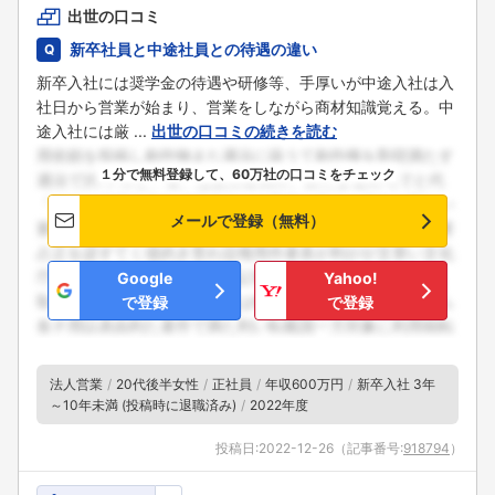
出世の口コミ
新卒社員と中途社員との待遇の違い
新卒入社には奨学金の待遇や研修等、手厚いが中途入社は入
社日から営業が始まり、営業をしながら商材知識覚える。中
途入社には厳 ...
出世の口コミの続きを読む
１分で無料登録して、60万社の口コミをチェック
メールで登録（無料）
Google
Yahoo!
で登録
で登録
法人営業
20代後半女性
正社員
年収600万円
新卒入社 3年
～10年未満 (投稿時に退職済み)
2022年度
投稿日:
2022-12-26
（記事番号:
918794
）