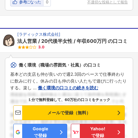
参考になった
0
不適切な投稿として報告
[
ラディックス株式会社
]
法人営業
20代後半女性
年収600万円
の口コミ
3.0
働く環境（職場の雰囲気・社風）の口コミ
基本どの支店も仲が良いので週2.3回のペースで仕事終わり
に飲みに行く。休みの日も仲の良い人たちで遊びに行ったり
する。楽し ...
働く環境の口コミの続きを読む
１分で無料登録して、60万社の口コミをチェック
メールで登録（無料）
Google
Yahoo!
で登録
で登録