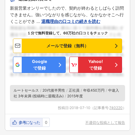
新規営業オンリーでしたので、契約が終わるとしばらく訪問
できません。強いつながりを感じながら、なかなかそこへ行
くことができ ...
退職理由の口コミの続きを読む
１分で無料登録して、60万社の口コミをチェック
メールで登録（無料）
Google
Yahoo!
で登録
で登録
ルートセールス
20代後半男性
正社員
年収450万円
中途入
社 3年未満 (投稿時に退職済み)
2015年度
投稿日:
2018-07-10
（記事番号:
740220
）
参考になった
0
不適切な投稿として報告