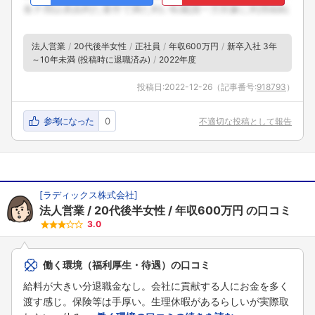
法人営業
20代後半女性
正社員
年収600万円
新卒入社 3年
～10年未満 (投稿時に退職済み)
2022年度
投稿日:
2022-12-26
（記事番号:
918793
）
参考になった
0
不適切な投稿として報告
[
ラディックス株式会社
]
法人営業
20代後半女性
年収600万円
の口コミ
3.0
働く環境（福利厚生・待遇）の口コミ
給料が大きい分退職金なし。会社に貢献する人にお金を多く
渡す感じ。保険等は手厚い。生理休暇があるらしいが実際取