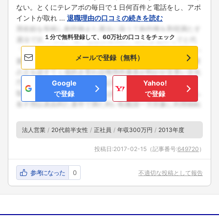
ない。とくにテレアポの毎日で１日何百件と電話をし、アポ
イントが取れ ...
退職理由の口コミの続きを読む
１分で無料登録して、60万社の口コミをチェック
メールで登録（無料）
Google
Yahoo!
で登録
で登録
法人営業
20代前半女性
正社員
年収300万円
2013年度
投稿日:
2017-02-15
（記事番号:
649720
）
参考になった
0
不適切な投稿として報告