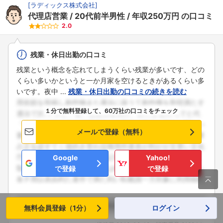
[
ラディックス株式会社
]
代理店営業
20代前半男性
年収250万円
の口コミ
2.0
残業・休日出勤の口コミ
残業という概念を忘れてしまうくらい残業が多いです、どの
くらい多いかというと一か月家を空けるときがあるくらい多
いです。夜中 ...
残業・休日出勤の口コミの続きを読む
１分で無料登録して、60万社の口コミをチェック
メールで登録（無料）
Google
Yahoo!
で登録
で登録

代理店営業
20代前半男性
正社員
年収250万円
2012年度
無料会員登録（1分）
ログイン