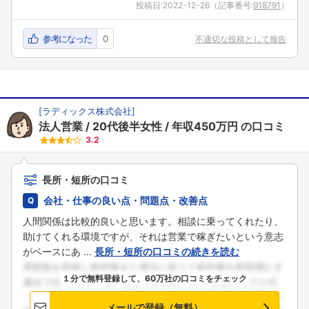
投稿日:
2022-12-26
（記事番号:
918791
）
参考になった
0
不適切な投稿として報告
[
ラディックス株式会社
]
法人営業
20代後半女性
年収450万円
の口コミ
3.2
長所・短所の口コミ
会社・仕事の良い点・問題点・改善点
人間関係は比較的良いと思います。相談に乗ってくれたり、
助けてくれる環境ですが、それは営業で稼ぎたいという意志
がベースにあ ...
長所・短所の口コミの続きを読む
１分で無料登録して、60万社の口コミをチェック
メールで登録（無料）