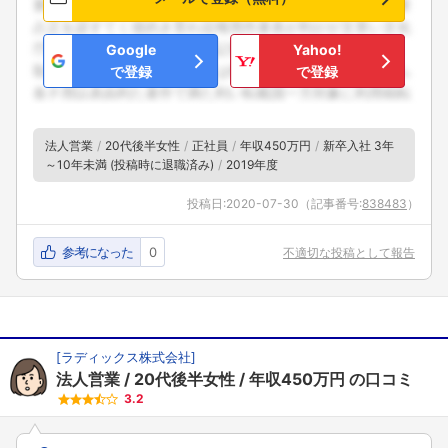
Google
Yahoo!
で登録
で登録
法人営業
20代後半女性
正社員
年収450万円
新卒入社 3年
～10年未満 (投稿時に退職済み)
2019年度
投稿日:
2020-07-30
（記事番号:
838483
）
参考になった
0
不適切な投稿として報告
[
ラディックス株式会社
]
法人営業
20代後半女性
年収450万円
の口コミ
3.2
フォローしました