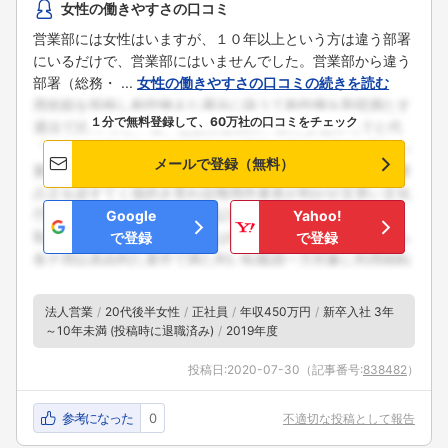
女性の働きやすさの口コミ
こちらの企業もフォローしませんか？
営業部には女性はいますが、１０年以上という方は違う部署
にいるだけで、営業部にはいませんでした。営業部から違う
部署（総務・ ...
女性の働きやすさの口コミの続きを読む
１分で無料登録して、60万社の口コミをチェック
メールで登録（無料）
Google
Yahoo!
で登録
で登録
法人営業
20代後半女性
正社員
年収450万円
新卒入社 3年
～10年未満 (投稿時に退職済み)
2019年度
投稿日:
2020-07-30
（記事番号:
838482
）
参考になった
0
不適切な投稿として報告