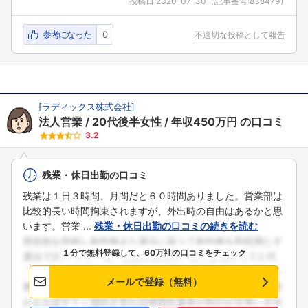
投稿日:
2020-07-30
（記事番号:
838479
）
参考になった
0
不適切な投稿として報告
[
ラディックス株式会社
]
法人営業
20代後半女性
年収450万円
の口コミ
3.2
残業・休日出勤の口コミ
残業は１日３時間、月間だと６０時間ありました。営業部は
比較的長い時間拘束されますが、外出時の自由はあるかと思
います。営業 ...
残業・休日出勤の口コミの続きを読む
１分で無料登録して、60万社の口コミをチェック
メールで登録（無料）