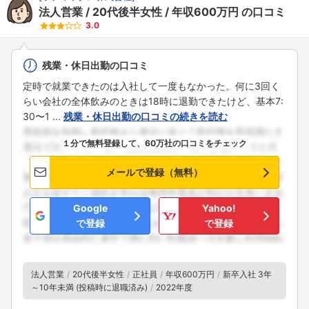
法人営業
20代後半女性
年収600万円
の口コミ
3.0
残業・休日出勤の口コミ
定時で就業できたのは入社して一度もなかった。何に3回く
らい会社の全体飲みのときは18時に退勤できたけど、基本7:
30〜1 ...
残業・休日出勤の口コミの続きを読む
１分で無料登録して、60万社の口コミをチェック
メールで登録（無料）
Google
Yahoo!
で登録
で登録
法人営業
20代後半女性
正社員
年収600万円
新卒入社 3年
～10年未満 (投稿時に退職済み)
2022年度