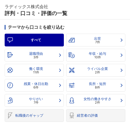
ラディックス株式会社
評判・口コミ・評価の一覧
テーマから口コミを絞り込む
出世
すべて
7件
退職理由
年収・給与
3件
10件
働く環境
ライバル企業
11件
2件
残業・休日出勤
長所・短所
6件
8件
やりがい
女性の働きやすさ
7件
2件
転職後のギャップ
経営者の評価