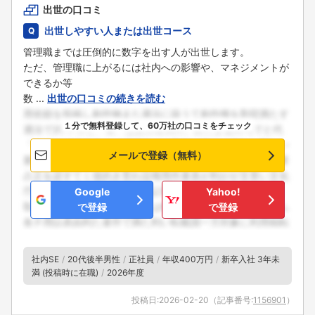
出世の口コミ
出世しやすい人または出世コース
管理職までは圧倒的に数字を出す人が出世します。
ただ、管理職に上がるには社内への影響や、マネジメントが
できるか等
数 ...
出世の口コミの続きを読む
１分で無料登録して、60万社の口コミをチェック
メールで登録（無料）
Google
Yahoo!
で登録
で登録
社内SE
20代後半男性
正社員
年収400万円
新卒入社 3年未
満 (投稿時に在職)
2026年度
投稿日:
2026-02-20
（記事番号:
1156901
）