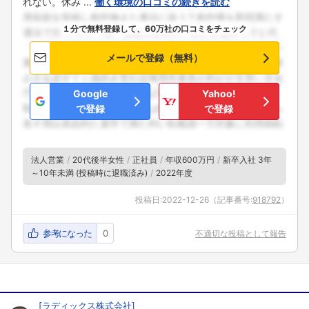
れない。休み ...
働く環境の口コミの続きを読む
１分で無料登録して、60万社の口コミをチェック
メールで登録（無料）
Google
Yahoo!
で登録
で登録
法人営業
20代後半女性
正社員
年収600万円
新卒入社 3年
～10年未満 (投稿時に退職済み)
2022年度
投稿日:
2022-12-26
（記事番号:
918792
）
参考になった
0
不適切な投稿として報告
[
ラディックス株式会社
]