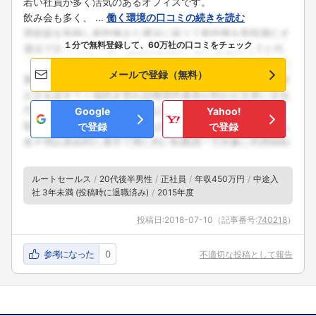
若い社員が多く活気のあるオフィスです。
飲み会も多く、 ...
働く環境の口コミの続きを読む
１分で無料登録して、60万社の口コミをチェック
メールで登録（無料）
Google
Yahoo!
で登録
で登録
ルートセールス
20代後半男性
正社員
年収450万円
中途入
社 3年未満 (投稿時に退職済み)
2015年度
投稿日:
2018-07-10
（記事番号:
740218
）
参考になった
0
不適切な投稿として報告