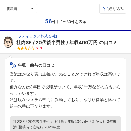
絞り込み
新着順
56
件中 1〜30件を表示
[
ラディックス株式会社
]
社内SE
20代後半男性
年収400万円
の口コミ
2.3
年収・給与の口コミ
営業はかなり実力主義で、売ることができれば年収は高いで
す。
優秀な方は3年目で役職がついて、年収1千万などの方もいら
っしゃいます。
私は現在システム部門に異動しており、やはり営業と比べて
給与水準は下がります。
社内SE
20代後半男性
正社員
年収400万円
新卒入社 3年未
満 (投稿時に在職)
2026年度