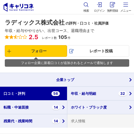
検索
ログイン
無料登録
メニュー
ラディックス株式会社
の評判・口コミ・社員評価
年収・給与ややりがい、出世コース、退職理由まで
2.5
105
レポート数
件
フォロー
レポート投稿
フォロー企業に新着口コミが追加されるとメールで通知します
企業
トップ
口コミ・
評判
56
年収・
給与明細
32
転職・
中途面接
14
ホワイト・
ブラック度
残業代・
残業時間
14
求人情報