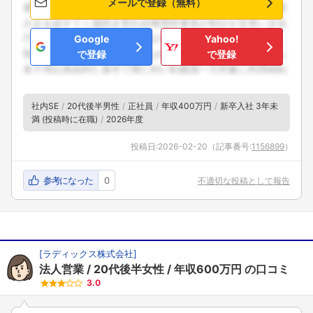
メールで登録（無料）
Google
Yahoo!
で登録
で登録
社内SE
20代後半男性
正社員
年収400万円
新卒入社 3年未
満 (投稿時に在職)
2026年度
投稿日:
2026-02-20
（記事番号:
1156899
）
参考になった
0
不適切な投稿として報告
[
ラディックス株式会社
]
法人営業
20代後半女性
年収600万円
の口コミ
3.0