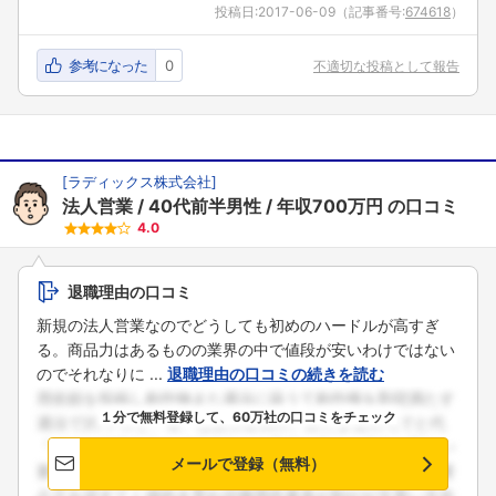
投稿日:
2017-06-09
（記事番号:
674618
）
参考になった
0
不適切な投稿として報告
[
ラディックス株式会社
]
法人営業
40代前半男性
年収700万円
の口コミ
4.0
退職理由の口コミ
新規の法人営業なのでどうしても初めのハードルが高すぎ
る。商品力はあるものの業界の中で値段が安いわけではない
のでそれなりに ...
退職理由の口コミの続きを読む
１分で無料登録して、60万社の口コミをチェック
メールで登録（無料）