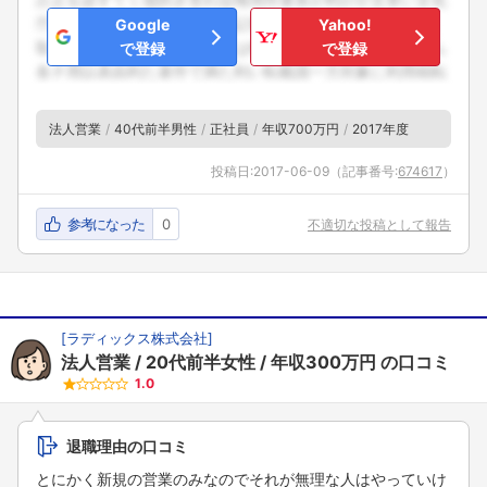
Google
Yahoo!
で登録
で登録
法人営業
40代前半男性
正社員
年収700万円
2017年度
投稿日:
2017-06-09
（記事番号:
674617
）
参考になった
0
不適切な投稿として報告
[
ラディックス株式会社
]
法人営業
20代前半女性
年収300万円
の口コミ
1.0
退職理由の口コミ
とにかく新規の営業のみなのでそれが無理な人はやっていけ