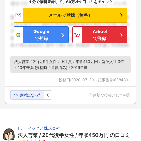
１分で無料登録して、60万社の口コミをチェック
メールで登録（無料）
Google
Yahoo!
で登録
で登録
法人営業
20代後半女性
正社員
年収450万円
新卒入社 3年
～10年未満 (投稿時に退職済み)
2019年度
投稿日:
2020-07-30
（記事番号:
838480
）
参考になった
0
不適切な投稿として報告
[
ラディックス株式会社
]
法人営業
20代後半女性
年収450万円
の口コミ