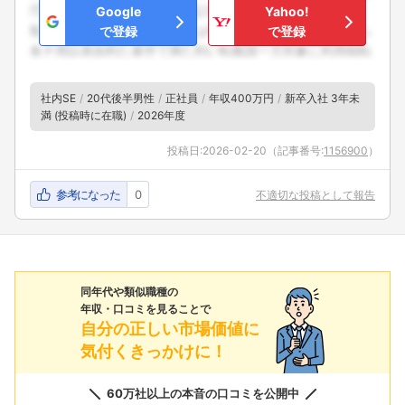
Google
Yahoo!
で登録
で登録
社内SE
20代後半男性
正社員
年収400万円
新卒入社 3年未
満 (投稿時に在職)
2026年度
投稿日:
2026-02-20
（記事番号:
1156900
）
参考になった
0
不適切な投稿として報告
同年代や類似職種の
年収・口コミを見ることで
自分の正しい市場価値に
気付くきっかけに！
60万社以上の本音の口コミを公開中