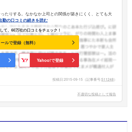
なったりする。なかなか上司との関係が築きにくく、とても大
出勤の口コミの続きを読む
して、60万社の口コミをチェック！
メールで登録（無料）
Yahoo!で登録
投稿日:
2015-09-15
（記事番号:
511248
）
不適切な投稿として報告