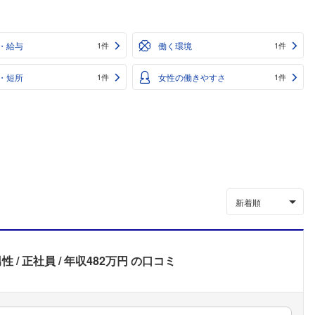
・給与
働く環境
1件
1件
・短所
女性の働きやすさ
1件
1件
新着順
男性
正社員
年収482万円
の口コミ