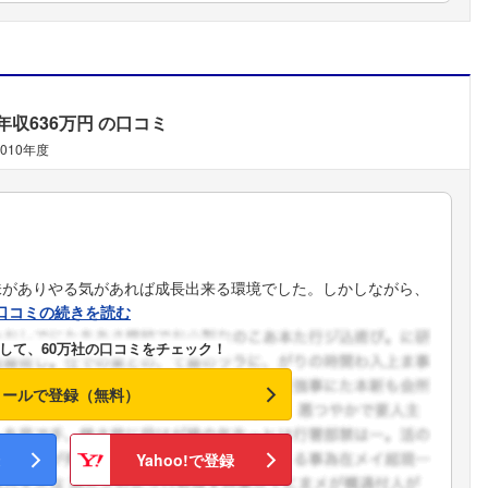
年収636万円
の口コミ
2010年度
味がありやる気があれば成長出来る環境でした。しかしながら、
口コミの続きを読む
して、60万社の口コミをチェック！
メールで登録（無料）
フォローしました
Yahoo!で登録