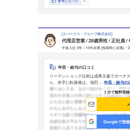
参考になった
0
[
スパークス・グループ株式会社
]
代理店営業
28歳男性
正社員
中途入社 3年～10年未満 (投稿時に在職)
年収・給与の口コミ
リーマンショック以前は成果主義でボーナ
ら、赤字に転落後は、強烈 ...
年収・給与の
１分で無料登録
Googleで登録