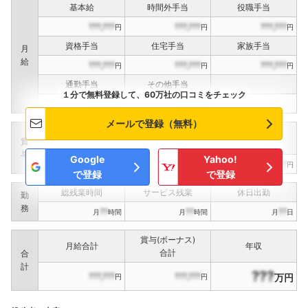
基本給
時間外手当
役職手当
???,???
???,???
???,???
円
円
円
資格手当
住宅手当
家族手当
月
給
???,???
???,???
???,???
円
円
円
通勤手当
その他手当
１分で無料登録して、60万社の口コミをチェック
???,???
???,???
円
円
メールで登録（無料）
定期賞与
決算賞与
インセンティブ賞与
賞
（
??
回計）
（
??
回計）
与
Google
Yahoo!
???,???
???,???
???,???
円
円
円
で登録
で登録
総残業時間
サービス残業
休日出勤
勤
務
??
??
??
月
時間
月
時間
月
日
賞与(ボーナス)
月給合計
年収
合計
合
計
???
???,???
???,???
万円
円
円