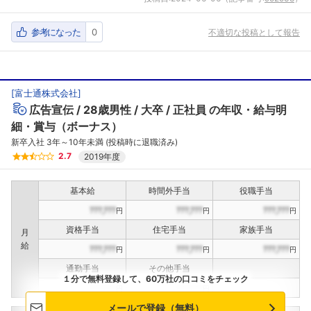
参考になった
0
不適切な投稿として報告
[
富士通株式会社
]
広告宣伝
28歳男性
大卒
正社員
の年収・給与明
細・賞与（ボーナス）
新卒入社 3年～10年未満 (投稿時に退職済み)
2.7
2019年度
基本給
時間外手当
役職手当
???,???
???,???
???,???
円
円
円
資格手当
住宅手当
家族手当
月
給
???,???
???,???
???,???
円
円
円
通勤手当
その他手当
１分で無料登録して、60万社の口コミをチェック
???,???
???,???
円
円
メールで登録（無料）