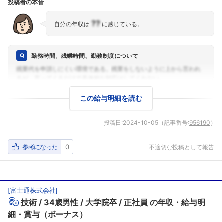
投稿者の本音
??
自分の年収は
に感じている。
勤務時間、残業時間、勤務制度について
この給与明細を読む
投稿日:
2024-10-05
（記事番号:
956190
）
参考になった
0
不適切な投稿として報告
[
富士通株式会社
]
技術
34歳男性
大学院卒
正社員
の年収・給与明
フォローしました
細・賞与（ボーナス）