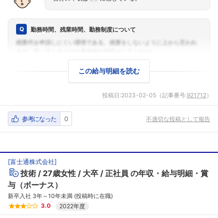
勤務時間、残業時間、勤務制度について
この給与明細を読む
投稿日:
2023-02-05
（記事番号:
921712
）
参考になった
0
不適切な投稿として報告
[
富士通株式会社
]
技術
27歳女性
大卒
正社員
の年収・給与明細・賞
与（ボーナス）
新卒入社 3年～10年未満 (投稿時に在職)
3.0
2022年度