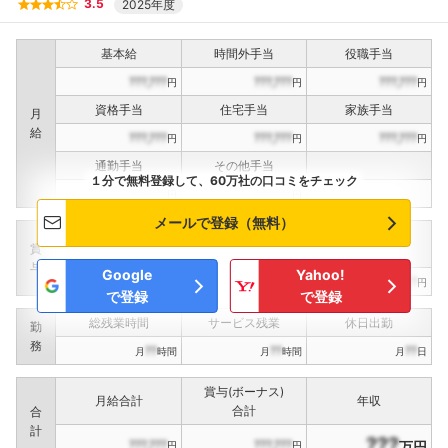
3.5
2025年度
基本給
時間外手当
役職手当
???,???
???,???
???,???
円
円
円
資格手当
住宅手当
家族手当
月
給
???,???
???,???
???,???
円
円
円
通勤手当
その他手当
１分で無料登録して、60万社の口コミをチェック
???,???
???,???
円
円
メールで登録（無料）
定期賞与
決算賞与
インセンティブ賞与
賞
（
??
回計）
（
??
回計）
与
Google
Yahoo!
???,???
???,???
???,???
円
円
円
で登録
で登録
総残業時間
サービス残業
休日出勤
勤
務
??
??
??
月
時間
月
時間
月
日
賞与(ボーナス)
月給合計
年収
合計
合
計
???
???,???
???,???
万円
円
円