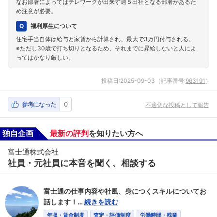
なお部署によってはテレワークが出来ず週５出社となる部署があるた
め注意が必要。
福利厚生について
住宅手当自体は給与と家賃から計算され、最大で3万円付与される。
※ただし30歳で打ち切りとなるため、それまでに昇給しないと人によ
ってはかなり厳しい。
投稿日:
2025-09-03
（記事番号:
963191
）
参考になった
0
不適切な投稿として報告
独自企画
最新の評判
を知りたい方へ
富士通株式会社
社員・元社員に本音を聞く、相談する
富士通の仕事内容や社風、身につくスキルについてお
話します！…
続きを読む
年収・賃金制度
査定・評価制度
労働時間・残業