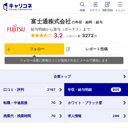
検索
ログイン
無料登録
メニュー
富士通株式会社
の年収・給料・給与
給与明細から賞与（ボーナス）まで
3.2
3272
レポート数
件
フォロー
レポート投稿
フォロー企業に新着口コミが追加されるとメールで通知します
企業
トップ
口コミ・
評判
2197
年収・
給与明細
805
転職・
中途面接
70
ホワイト・
ブラック度
残業代・
残業時間
70
求人情報
286