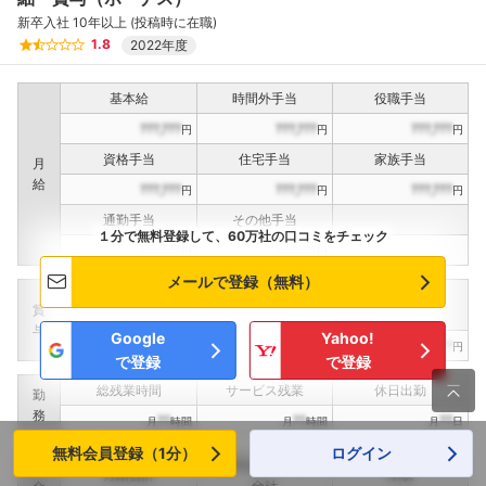
新卒入社 10年以上 (投稿時に在職)
1.8
2022年度
基本給
時間外手当
役職手当
???,???
???,???
???,???
円
円
円
資格手当
住宅手当
家族手当
月
給
???,???
???,???
???,???
円
円
円
通勤手当
その他手当
１分で無料登録して、60万社の口コミをチェック
???,???
???,???
円
円
メールで登録（無料）
定期賞与
決算賞与
インセンティブ賞与
賞
（
??
回計）
（
??
回計）
与
Google
Yahoo!
???,???
???,???
???,???
円
円
円
で登録
で登録

総残業時間
サービス残業
休日出勤
勤
務
??
??
??
月
時間
月
時間
月
日
無料会員登録（1分）
ログイン
賞与(ボーナス)
月給合計
年収
合計