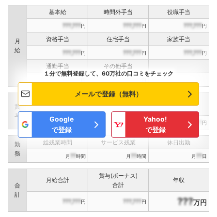
基本給
時間外手当
役職手当
???,???
???,???
???,???
円
円
円
資格手当
住宅手当
家族手当
月
給
???,???
???,???
???,???
円
円
円
通勤手当
その他手当
１分で無料登録して、60万社の口コミをチェック
???,???
???,???
円
円
メールで登録（無料）
定期賞与
決算賞与
インセンティブ賞与
賞
（
??
回計）
（
??
回計）
与
Google
Yahoo!
???,???
???,???
???,???
円
円
円
で登録
で登録
総残業時間
サービス残業
休日出勤
勤
務
??
??
??
月
時間
月
時間
月
日
賞与(ボーナス)
月給合計
年収
合計
合
計
???
???,???
???,???
万円
円
円