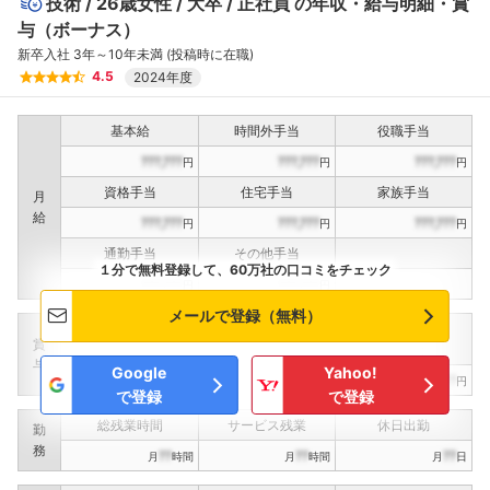
技術
26歳女性
大卒
正社員
の年収・給与明細・賞
与（ボーナス）
新卒入社 3年～10年未満 (投稿時に在職)
4.5
2024年度
基本給
時間外手当
役職手当
???,???
???,???
???,???
円
円
円
資格手当
住宅手当
家族手当
月
給
???,???
???,???
???,???
円
円
円
通勤手当
その他手当
１分で無料登録して、60万社の口コミをチェック
???,???
???,???
円
円
メールで登録（無料）
定期賞与
決算賞与
インセンティブ賞与
賞
（
??
回計）
（
??
回計）
与
Google
Yahoo!
???,???
???,???
???,???
円
円
円
で登録
で登録
総残業時間
サービス残業
休日出勤
勤
務
??
??
??
月
時間
月
時間
月
日