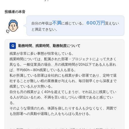
投稿者の本音
不満
600万円
自分の年収は
に感じている。
貰えない
と満足できない。
勤務時間、残業時間、勤務制度について
残業が非常に多い事態が恒常化している。
残業時間については、配属された部署・プロジェクトによって大きく
異なる。一般従業員の場合、月の残業時間が20h以下である人も居れ
ば、平均60h～80h残業している人も居る。
私が所属している部署は全社的にも残業が多い部署であり、定時で退
社することが難しい程の業務量が与えられ、毎日朝早くから深夜まで
残業している人が大勢いる。
自分も月の残業がよく40hを超えてしまうが、それ以上に残業してい
る人が沢山いるため、不満を言い出しづらい環境であると感じてい
る。
そのような環境のため、体調を崩したりする人も少なくなく、周囲で
も別部署への異動や退職した人をちらほら見かける。