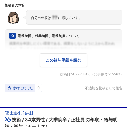
投稿者の本音
??
自分の年収は
に感じている。
勤務時間、残業時間、勤務制度について
この給与明細を読む
投稿日:
2022-11-06
（記事番号:
915560
）
参考になった
0
不適切な投稿として報告
[
富士通株式会社
]
技術
34歳男性
大学院卒
正社員
の年収・給与明
細・賞与（ボーナス）