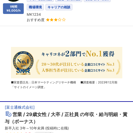
1時間
職場環境
キャリアの相談
¥6,000/h
MK1234
おすすめ度
■実査委託先：日本マーケティングリサーチ機構 ■調査概要：2023年12月期
「サイトのイメージ調査」
[
富士通株式会社
]
営業
29歳女性
大卒
正社員
の年収・給与明細・賞
与（ボーナス）
新卒入社 3年～10年未満 (投稿時に在職)