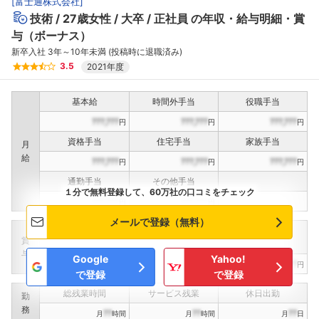
[
富士通株式会社
]
技術
27歳女性
大卒
正社員
の年収・給与明細・賞
与（ボーナス）
新卒入社 3年～10年未満 (投稿時に退職済み)
3.5
2021年度
基本給
時間外手当
役職手当
???,???
???,???
???,???
円
円
円
資格手当
住宅手当
家族手当
月
給
???,???
???,???
???,???
円
円
円
通勤手当
その他手当
１分で無料登録して、60万社の口コミをチェック
???,???
???,???
円
円
メールで登録（無料）
定期賞与
決算賞与
インセンティブ賞与
賞
（
??
回計）
（
??
回計）
与
Google
Yahoo!
???,???
???,???
???,???
円
円
円
で登録
で登録
総残業時間
サービス残業
休日出勤
勤
務
??
??
??
月
時間
月
時間
月
日