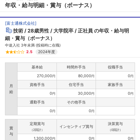
年収・給与明細・賞与（ボーナス）
[
富士通株式会社
]
技術
28歳男性
大学院卒
正社員
の年収・給与明
細・賞与（ボーナス）
中途入社 3年未満 (投稿時に在職)
2.5
2024年度
基本給
時間外手当
役職手当
270,000
80,000
0
円
円
円
資格手当
住宅手当
家族手当
月
給
0
30,000
0
円
円
円
通勤手当
その他手当
0
0
円
円
定期賞与
決算賞与
インセンティブ賞与
賞
（2回計）
（0回計）
与
1,300,000
0
0
円
円
円