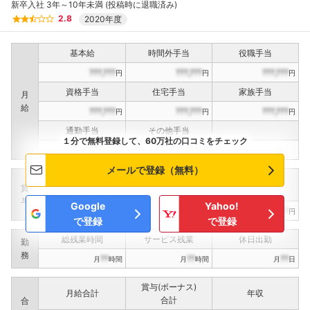
新卒入社 3年～10年未満 (投稿時に退職済み)
こちらの企業もフォローしませんか？
2.8
2020年度
基本給
時間外手当
役職手当
???,???
???,???
???,???
円
円
円
資格手当
住宅手当
家族手当
月
給
???,???
???,???
???,???
円
円
円
通勤手当
その他手当
１分で無料登録して、60万社の口コミをチェック
???,???
???,???
円
円
メールで登録（無料）
定期賞与
決算賞与
インセンティブ賞与
賞
（
??
回計）
（
??
回計）
与
Google
Yahoo!
???,???
???,???
???,???
円
円
円
で登録
で登録
総残業時間
サービス残業
休日出勤
勤
務
??
??
??
月
時間
月
時間
月
日
賞与(ボーナス)
月給合計
年収
合計
合