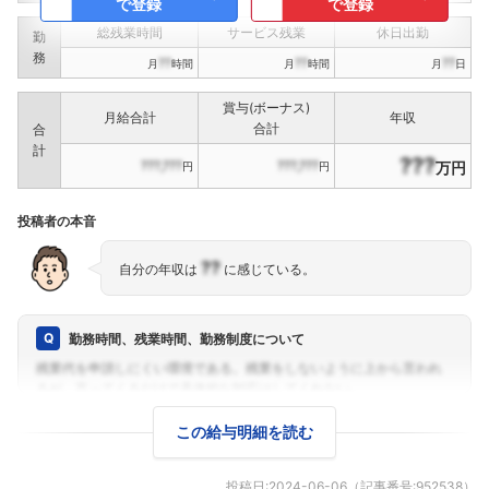
で登録
で登録
総残業時間
サービス残業
休日出勤
勤
務
??
??
??
月
時間
月
時間
月
日
賞与(ボーナス)
月給合計
年収
合計
合
計
???
???,???
???,???
万円
円
円
投稿者の本音
??
自分の年収は
に感じている。
勤務時間、残業時間、勤務制度について
この給与明細を読む
投稿日:
2024-06-06
（記事番号:
952538
）