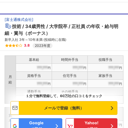
[
富士通株式会社
]
技術
34歳男性
大学院卒
正社員
の年収・給与明
細・賞与（ボーナス）
新卒入社 3年～10年未満 (投稿時に在職)
3.8
2023年度
基本給
時間外手当
役職手当
???,???
???,???
???,???
円
円
円
資格手当
住宅手当
家族手当
月
給
???,???
???,???
???,???
円
円
円
通勤手当
その他手当
１分で無料登録して、60万社の口コミをチェック
???,???
???,???
円
円
メールで登録（無料）
定期賞与
決算賞与
インセンティブ賞与
賞
（
??
回計）
（
??
回計）
与
Google
Yahoo!
???,???
???,???
???,???
円
円
円