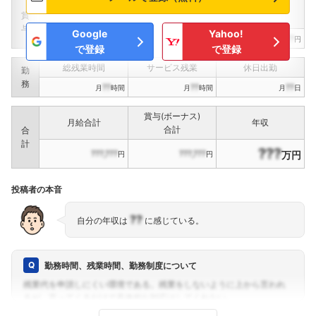
定期賞与
決算賞与
インセンティブ賞与
賞
（
??
回計）
（
??
回計）
与
Google
Yahoo!
???,???
???,???
???,???
円
円
円
で登録
で登録
総残業時間
サービス残業
休日出勤
勤
務
??
??
??
月
時間
月
時間
月
日
賞与(ボーナス)
月給合計
年収
合計
合
計
???
???,???
???,???
万円
円
円
投稿者の本音
??
自分の年収は
に感じている。
勤務時間、残業時間、勤務制度について