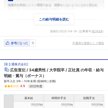
この給与明細を読む
投稿日:
2023-04-19
（記事番号:
927438
）
参考になった
0
不適切な投稿として報告
[
富士通株式会社
]
広告宣伝
34歳男性
大学院卒
正社員
の年収・給与
明細・賞与（ボーナス）
新卒入社 3年～10年未満 (投稿時に在職)
2.5
2022年度
基本給
時間外手当
役職手当
???,???
???,???
???,???
円
円
円