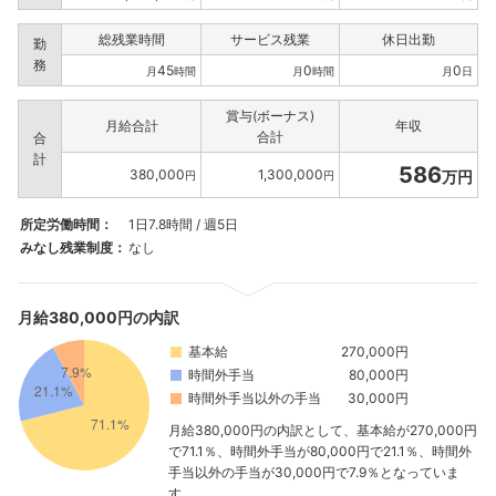
総残業時間
サービス残業
休日出勤
勤
務
45
0
0
月
時間
月
時間
月
日
賞与(ボーナス)
月給合計
年収
合計
合
計
586
380,000
1,300,000
万円
円
円
所定労働時間：
1日7.8時間 / 週5日
みなし残業制度：
なし
月給380,000円の内訳
基本給
270,000円
時間外手当
80,000円
時間外手当以外の手当
30,000円
月給380,000円の内訳として、基本給が270,000円
で71.1％、時間外手当が80,000円で21.1％、時間外
手当以外の手当が30,000円で7.9％となっていま
す。