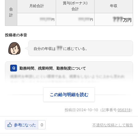
賞与(ボーナス)
月給合計
年収
合計
合
計
???
???,???
???,???
万円
円
円
投稿者の本音
??
自分の年収は
に感じている。
勤務時間、残業時間、勤務制度について
この給与明細を読む
投稿日:
2024-10-10
（記事番号:
956318
）
参考になった
0
不適切な投稿として報告