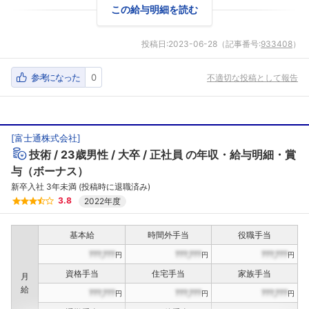
この給与明細を読む
投稿日:
2023-06-28
（記事番号:
933408
）
参考になった
0
不適切な投稿として報告
[
富士通株式会社
]
技術
23歳男性
大卒
正社員
の年収・給与明細・賞
与（ボーナス）
新卒入社 3年未満 (投稿時に退職済み)
3.8
2022年度
基本給
時間外手当
役職手当
???,???
???,???
???,???
円
円
円
資格手当
住宅手当
家族手当
月
給
???,???
???,???
???,???
円
円
円