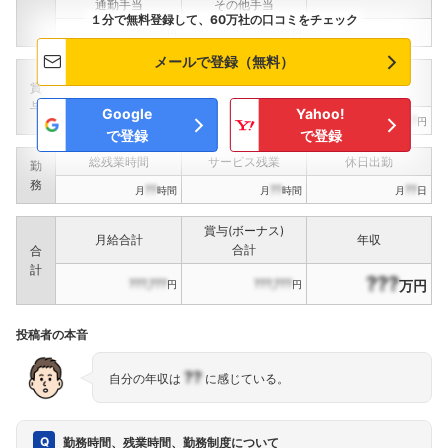
通勤手当
その他手当
１分で無料登録して、60万社の口コミをチェック
???,???
???,???
円
円
メールで登録（無料）
定期賞与
決算賞与
インセンティブ賞与
賞
（
??
回計）
（
??
回計）
与
Google
Yahoo!
???,???
???,???
???,???
円
円
円
で登録
で登録
総残業時間
サービス残業
休日出勤
勤
務
??
??
??
月
時間
月
時間
月
日
賞与(ボーナス)
月給合計
年収
合計
合
計
???
???,???
???,???
万円
円
円
投稿者の本音
??
自分の年収は
に感じている。
勤務時間、残業時間、勤務制度について