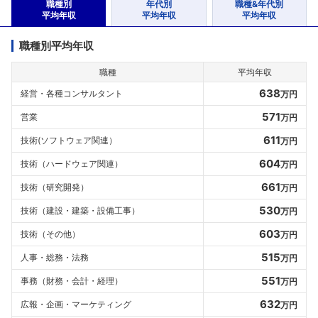
職種別
年代別
職種&年代別
平均年収
平均年収
平均年収
職種別平均年収
職種
平均年収
638
経営・各種コンサルタント
万円
571
営業
万円
611
技術(ソフトウェア関連）
万円
604
技術（ハードウェア関連）
万円
661
技術（研究開発）
万円
530
技術（建設・建築・設備工事）
万円
603
技術（その他）
万円
515
人事・総務・法務
万円
551
事務（財務・会計・経理）
万円
632
広報・企画・マーケティング
万円