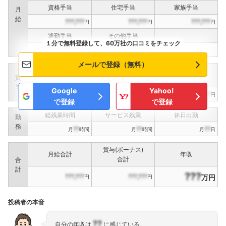
資格手当
住宅手当
家族手当
月
給
???,???
???,???
???,???
円
円
円
通勤手当
その他手当
１分で無料登録して、60万社の口コミをチェック
???,???
???,???
円
円
メールで登録（無料）
定期賞与
決算賞与
インセンティブ賞与
賞
（
??
回計）
（
??
回計）
与
Google
Yahoo!
???,???
???,???
???,???
円
円
円
で登録
で登録
総残業時間
サービス残業
休日出勤
勤
務
??
??
??
月
時間
月
時間
月
日
賞与(ボーナス)
月給合計
年収
合計
合
計
???
???,???
???,???
万円
円
円
投稿者の本音
??
自分の年収は
に感じている。