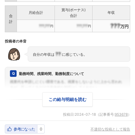
賞与(ボーナス)
月給合計
年収
合計
合
計
???
???,???
???,???
万円
円
円
投稿者の本音
??
自分の年収は
に感じている。
勤務時間、残業時間、勤務制度について
この給与明細を読む
投稿日:
2024-07-18
（記事番号:
953678
）
参考になった
0
不適切な投稿として報告