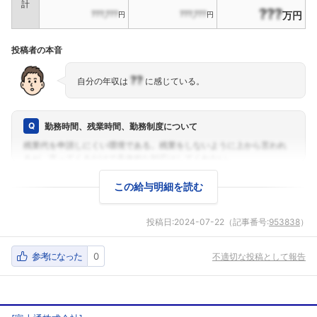
計
???
???,???
???,???
万円
円
円
投稿者の本音
??
自分の年収は
に感じている。
勤務時間、残業時間、勤務制度について
この給与明細を読む
投稿日:
2024-07-22
（記事番号:
953838
）
参考になった
0
不適切な投稿として報告