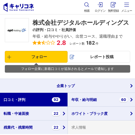
検索
ログイン
無料登録
メニュー
株式会社デジタルホールディングス
の評判・口コミ・社員評価
年収・給与ややりがい、出世コース、退職理由まで
2.8
182
レポート数
件
フォロー
レポート投稿
フォロー企業に新着口コミが追加されるとメールで通知します
企業
トップ
口コミ・
評判
92
年収・
給与明細
60
転職・
中途面接
22
ホワイト・
ブラック度
残業代・
残業時間
22
求人情報