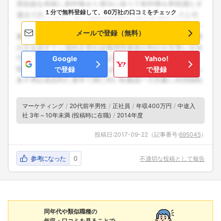
１分で無料登録して、60万社の口コミをチェック
メールで登録（無料）
Google
Yahoo!
で登録
で登録
マーケティング
20代前半男性
正社員
年収400万円
中途入
社 3年～10年未満 (投稿時に在職)
2014年度
投稿日:
2017-09-22
（記事番号:
695045
）
参考になった
0
不適切な投稿として報告
同年代や類似職種の
年収・口コミを見ることで