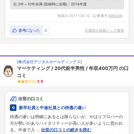
社 3年～10年未満 (投稿時に在職)
2014年度
投稿日:
2017-09-22
（記事番号:
695046
）
参考になった
0
不適切な投稿として報告
[
株式会社デジタルホールディングス
]
マーケティング
20代前半男性
年収400万円
の口
コミ
2.8
出世の口コミ
新卒社員と中途社員との待遇の違い
待遇の違いは明確にあるとは限らないが、やはりプロパーの
方が勢いがありバイタリティーが高い人が多いように思われ
る。中途で入 ...
出世の口コミの続きを読む