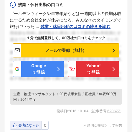
残業・休日出勤の口コミ
ゴールデンウィークや年末年始などは一週間以上の長期休暇
にするため会社全体が休みになる。みんなそのタイミングで
旅行にいった ...
残業・休日出勤の口コミの続きを読む
１分で無料登録して、60万社の口コミをチェック
メールで登録（無料）
Google
Yahoo!
で登録
で登録
生産・物流コンサルタント
20代後半女性
正社員
年収500万
円
2014年度
投稿日:
2016-10-04
（記事番号:
620677
）
フォローしました
参考になった
0
不適切な投稿として報告