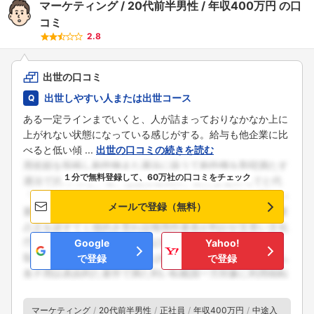
マーケティング
20代前半男性
年収400万円
の口
コミ
2.8
出世の口コミ
出世しやすい人または出世コース
ある一定ラインまでいくと、人が詰まっておりなかなか上に
上がれない状態になっている感じがする。給与も他企業に比
べると低い傾 ...
出世の口コミの続きを読む
１分で無料登録して、60万社の口コミをチェック
メールで登録（無料）
Google
Yahoo!
で登録
で登録
マーケティング
20代前半男性
正社員
年収400万円
中途入