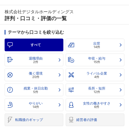
株式会社デジタルホールディングス
評判・口コミ・評価の一覧
テーマから口コミを絞り込む
出世
すべて
14件
退職理由
年収・給与
2件
15件
働く環境
ライバル企業
20件
4件
残業・休日出勤
長所・短所
5件
12件
やりがい
女性の働きやすさ
14件
6件
転職後のギャップ
経営者の評価