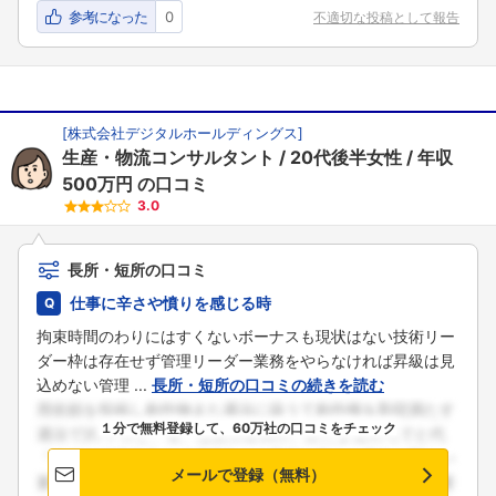
参考になった
0
不適切な投稿として報告
[
株式会社デジタルホールディングス
]
生産・物流コンサルタント
20代後半女性
年収
500万円
の口コミ
3.0
長所・短所の口コミ
仕事に辛さや憤りを感じる時
拘束時間のわりにはすくないボーナスも現状はない技術リー
ダー枠は存在せず管理リーダー業務をやらなければ昇級は見
込めない管理 ...
長所・短所の口コミの続きを読む
１分で無料登録して、60万社の口コミをチェック
メールで登録（無料）