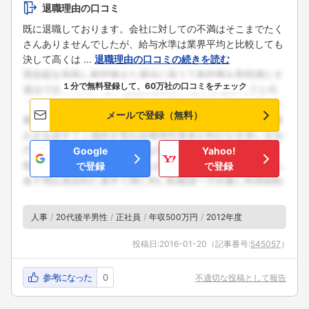
退職理由の口コミ
既に退職しております。会社に対しての不満はそこまでたく
さんありませんでしたが、給与水準は業界平均と比較しても
決して高くは ...
退職理由の口コミの続きを読む
１分で無料登録して、60万社の口コミをチェック
メールで登録（無料）
Google
Yahoo!
で登録
で登録
人事
20代後半男性
正社員
年収500万円
2012年度
投稿日:
2016-01-20
（記事番号:
545057
）
参考になった
0
不適切な投稿として報告