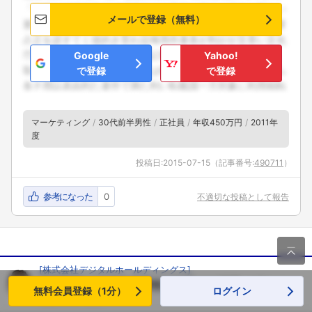
メールで登録（無料）
Google
Yahoo!
で登録
で登録
マーケティング
30代前半男性
正社員
年収450万円
2011年
度
投稿日:
2015-07-15
（記事番号:
490711
）
参考になった
0
不適切な投稿として報告

[
株式会社デジタルホールディングス
]
経営幹部
20代前半男性
年収300万円
の口コミ
無料会員登録（1分）
ログイン
2.0