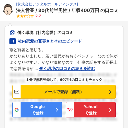
[
株式会社デジタルホールディングス
]
法人営業
30代前半男性
年収400万円
の口コミ
2.7
働く環境（社内恋愛）の口コミ
社内恋愛の寛容さとそのエピソード
割と寛容と感じる。
かなりありました。若い世代がおおくベンチャーなので仲が
よくなりやすい。かなり激務なので、仕事の話をする延長上
で恋愛感情が ...
働く環境の口コミの続きを読む
１分で無料登録して、60万社の口コミをチェック
メールで登録（無料）
Google
Yahoo!
で登録
で登録