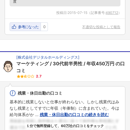
度
投稿日:
2015-07-15
（記事番号:
490712
）
参考になった
0
不適切な投稿として報告
[
株式会社デジタルホールディングス
]
マーケティング
30代前半男性
年収450万円
の口
コミ
2.7
残業・休日出勤の口コミ
基本的に残業しないと仕事が終わらない。しかし残業代はみ
なし残業としてすでに年収（年俸制）に含まれていた。今は
給与体系がか ...
残業・休日出勤の口コミの続きを読む
１分で無料登録して、60万社の口コミをチェック