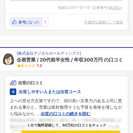
投稿日:
2017-01-19
（記事番号:
642512
）
参考になった
1
不適切な投稿として報告
[
株式会社デジタルホールディングス
]
企画営業
20代前半女性
年収300万円
の口コミ
1.2
出世の口コミ
出世しやすい人または出世コース
上への見せ方次第ですので、頭の良い文章力のある上司に恵
まれる事かと。営業は絶対無理そうな予算を身体を壊しなが
ら悩みながら ...
出世の口コミの続きを読む
１分で無料登録して、60万社の口コミをチェック