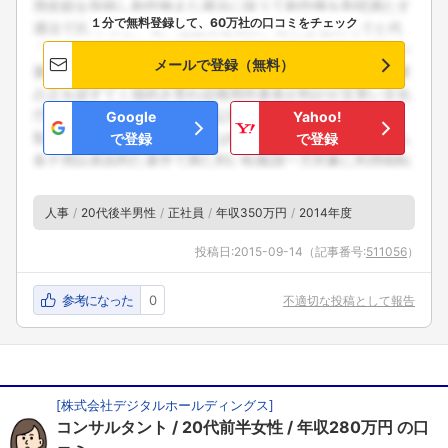
１分で無料登録して、60万社の口コミをチェック
メールで登録（無料）
Google
Yahoo!
で登録
で登録
人事
20代後半男性
正社員
年収350万円
2014年度
投稿日:
2015-09-14
（記事番号:
511056
）
参考になった
0
不適切な投稿として報告
[
株式会社デジタルホールディングス
]
コンサルタント
20代前半女性
年収280万円
の口