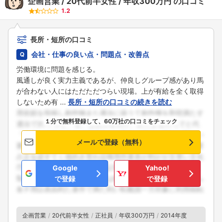
企画営業
20代前半女性
年収300万円
の口コミ
1.2
長所・短所の口コミ
会社・仕事の良い点・問題点・改善点
労働環境に問題を感じる。
風通しが良く実力主義であるが、仲良しグループ感があり馬
が合わない人にはただただつらい現場。上が有給を全く取得
しないため有 ...
長所・短所の口コミの続きを読む
１分で無料登録して、60万社の口コミをチェック
メールで登録（無料）
Google
Yahoo!
で登録
で登録
企画営業
20代前半女性
正社員
年収300万円
2014年度