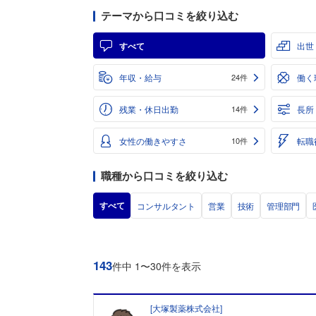
テーマから口コミを絞り込む
すべて
出世
年収・給与
働く
24件
残業・休日出勤
長所
14件
女性の働きやすさ
転職
10件
職種から口コミを絞り込む
すべて
コンサルタント
営業
技術
管理部門
143
件中 1〜30件を表示
[
大塚製薬株式会社
]