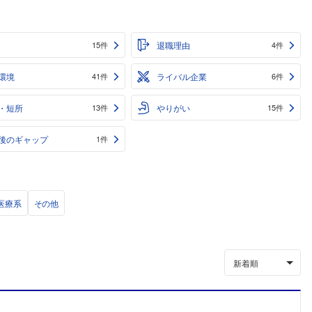
退職理由
15件
4件
環境
ライバル企業
41件
6件
・短所
やりがい
13件
15件
後のギャップ
1件
医療系
その他
新着順