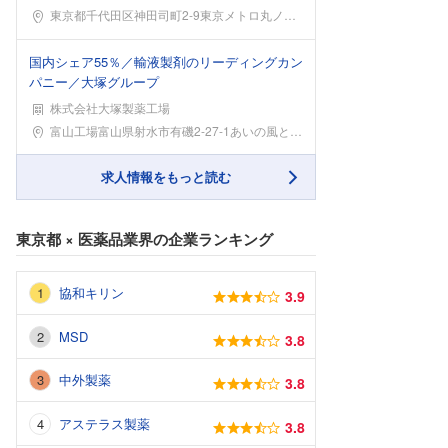
勤務地
東京都千代田区神田司町2-9東京メトロ丸ノ内線「淡
国内シェア55％／輸液製剤のリーディングカン
パニー／大塚グループ
株式会社大塚製薬工場
勤務地
富山工場富山県射水市有磯2-27-1あいの風とやま
求人情報をもっと読む
東京都
×
医薬品業界
の企業ランキング
協和キリン
3.9
MSD
3.8
中外製薬
3.8
アステラス製薬
3.8