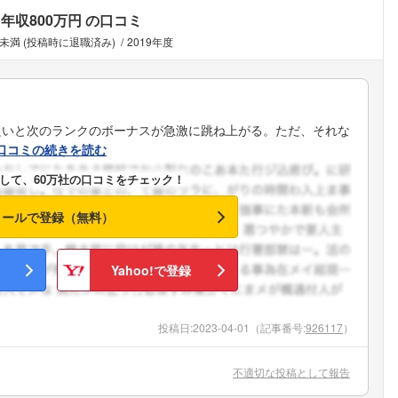
年収800万円
の口コミ
年未満 (投稿時に退職済み)
2019年度
良いと次のランクのボーナスが急激に跳ね上がる。ただ、それな
口コミの続きを読む
して、60万社の口コミをチェック！
メールで登録（無料）
Yahoo!で登録
投稿日:
2023-04-01
（記事番号:
926117
）
フォローしました
不適切な投稿として報告