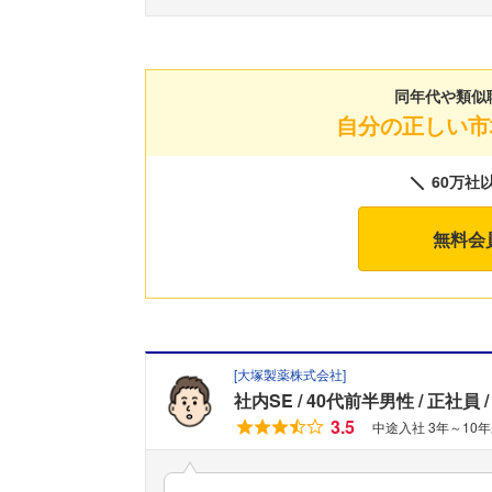
同年代や類似
自分の正しい市
60万社
無料会
[
大塚製薬株式会社
]
社内SE
40代前半男性
正社員
3.5
中途入社 3年～10