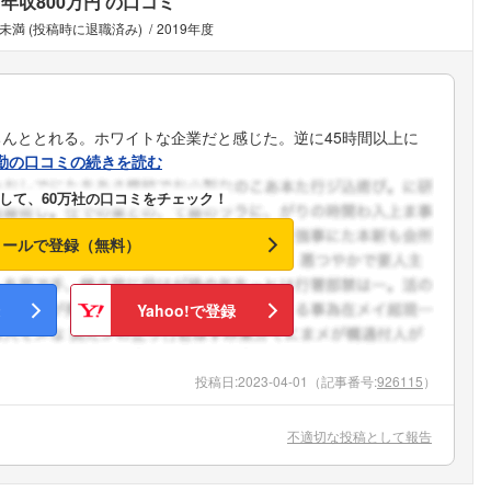
年収800万円
の口コミ
年未満 (投稿時に退職済み)
2019年度
んととれる。ホワイトな企業だと感じた。逆に45時間以上に
勤の口コミの続きを読む
して、60万社の口コミをチェック！
メールで登録（無料）
Yahoo!で登録
投稿日:
2023-04-01
（記事番号:
926115
）
不適切な投稿として報告