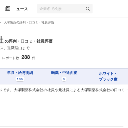
ニュース
大塚製薬の評判・口コミ・社員評価
社
の評判・口コミ・社員評価
ス、退職理由まで
288
レポート数
件
年収・給与明細
転職・中途面接
ホワイト・
ブラック度
106
8
ジです。大塚製薬株式会社の社員や元社員による大塚製薬株式会社の口コミ・