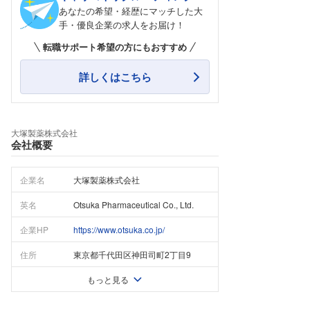
あなたの希望・経歴にマッチした大
手・優良企業の求人をお届け！
転職サポート希望の方にもおすすめ
詳しくはこちら
大塚製薬株式会社
会社概要
企業名
大塚製薬株式会社
英名
Otsuka Pharmaceutical Co., Ltd.
企業HP
https://www.otsuka.co.jp/
住所
東京都千代田区神田司町2丁目9
もっと見る