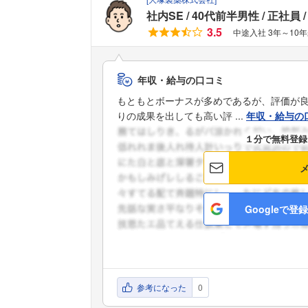
社内SE
40代前半男性
正社員
3.5
中途入社 3年～10
年収・給与の口コミ
もともとボーナスが多めであるが、評価が
りの成果を出しても高い評 ...
年収・給与の
１分で無料登録
Googleで登録
参考になった
0