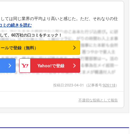
としては同じ業界の平均より高いと感じた。ただ、それなりの仕
コミの続きを読む
して、60万社の口コミをチェック！
メールで登録（無料）
Yahoo!で登録
投稿日:
2023-04-01
（記事番号:
926118
）
不適切な投稿として報告